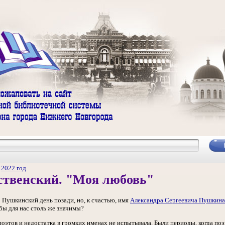
/
2022 год
ственский. "Моя любовь"
! Пушкинский день позади, но, к счастью, имя
Александра Сергеевича Пушкина
бы для нас столь же значимы?
поэтов и недостатка в громких именах не испытывала. Были периоды, когда п