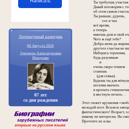
Написать
Ты требуешь участья.
Давай поговорим с т
об этом самом счасть
Ты раньше, дурень,
сох и чах
всё время,
а теперь
имеешь дом и свой оч
Литературный календарь
Чего ж ещё тебе?
Добра жена да жирны
06 Августа 2026
другого счастья не и
Наберись терпения,
Элеонора Александровна
будь разумным
Мандалян
и
очень скоро гением
станешь
(для семьи).
Будешь ты для жёнуш
песенки мычать
и кропать стишоночк
в местную печать…
87 лет
со дня рождения
Этот сюжет крушения «любовн
молодой поэт. Всплеск эмоци
фантастического! Возраст, х
никому не интересна. На сме
Прочтите их и вы.