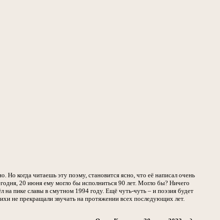
. Но когда читаешь эту поэму, становится ясно, что её написал очень
годня, 20 июня ему могло бы исполниться 90 лет. Могло бы? Ничего
л на пике славы в смутном 1994 году. Ещё чуть-чуть – и поэзия будет
стихи не прекращали звучать на протяжении всех последующих лет.