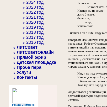
2024 год
Человечество
2023 год
не хочет лечь в 
И когда вы на земле
2022 год
жить будете,
2021 год
берегите,
2020 год
люди,
землю свою!
2019 год
2018 год
– написал он в 1963 году в 
2017 год
Робертом Ивановичем Рождест
2016 год
поэта звали Роберт Станисл
ЛитСовет
учительницей и параллельно
латышского революционера, с
ЛитСоветОнлайн
он рассказал в «Стихах о м
Прямой эфир
концов». Действительно, в 
Детская площадка
становились Родионами, а Ду
«преподавать», разделяя вз
Проба пера
Услуги
Нет, и не под чуждым
Контакты
И не под защитой чу
Я была тогда с моим 
Там, где мой народ, к
Он добивался реабилитации
деятелей культуры подписал
режима.
Решаем вместе
Творчество Роберта Рождест