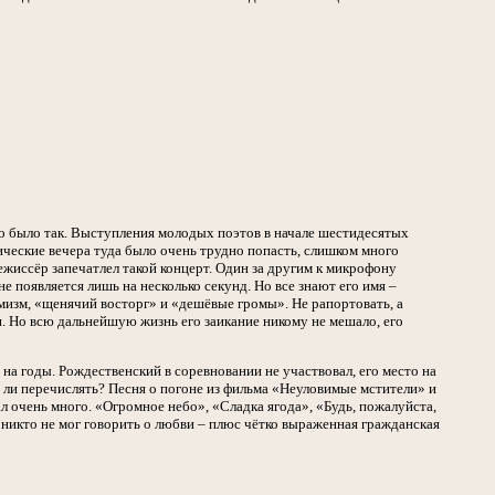
то было так. Выступления молодых поэтов в начале шестидесятых
ческие вечера туда было очень трудно попасть, слишком много
жиссёр запечатлел такой концерт. Один за другим к микрофону
е появляется лишь на несколько секунд. Но все знают его имя –
мизм, «щенячий восторг» и «дешёвые громы». Не рапортовать, а
и. Но всю дальнейшую жизнь его заикание никому не мешало, его
 на годы. Рождественский в соревновании не участвовал, его место на
ит ли перечислять? Песня о погоне из фильма «Неуловимые мстители» и
л очень много. «Огромное небо», «Сладка ягода», «Будь, пожалуйста,
 никто не мог говорить о любви – плюс чётко выраженная гражданская