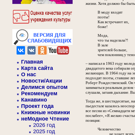
жизни. Хотя должно бы быть 
В моду входят
поэты!
Как встречают их,
боже!
Мода,
что ты наделала?!
В зале
зрителей больше,
чем поклонниц у тенор
Главная
– написал в 1963 году моло
Карта сайта
двадцатого века собирали о
желающих. В 1964 году на э
О нас
подходят поэты, ставшие лег
Новости/Акции
Роберт Рождественский. Он 
Делимся опытом
заниматься реальным делом –
слушали, затаив дыхание. Важ
Рекомендуем
Канавино
Тогда же, в шестидесятые, н
Проект года
пьедестале казалось неоспор
все песни из «Семнадцати мг
Книжные новинки
послабее», «Я желаю счасть
неМодное Чтение
позиция:
2026 год
Человечество
2025 год
не хочет лезть в