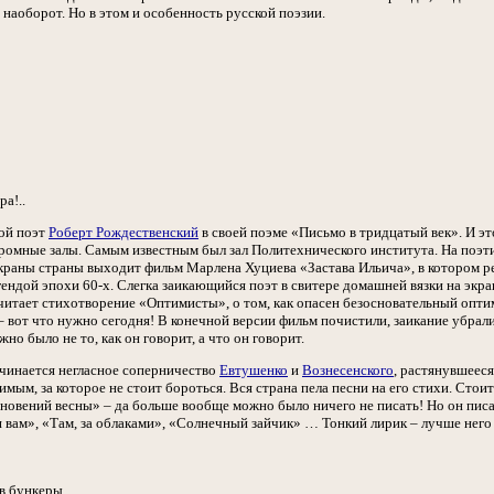
наоборот. Но в этом и особенность русской поэзии.
а!..
дой поэт
Роберт Рождественский
в своей поэме «Письмо в тридцатый век». И э
громные залы. Самым известным был зал Политехнического института. На поэти
краны страны выходит фильм Марлена Хуциева «Застава Ильича», в котором ре
ендой эпохи 60-х. Слегка заикающийся поэт в свитере домашней вязки на экран
читает стихотворение «Оптимисты», о том, как опасен безосновательный опти
 вот что нужно сегодня! В конечной версии фильм почистили, заикание убрал
но было не то, как он говорит, а что он говорит.
ачинается негласное соперничество
Евтушенко
и
Вознесенского
, растянувшееся
имым, за которое не стоит бороться. Вся страна пела песни на его стихи. Сто
новений весны» – да больше вообще можно было ничего не писать! Но он писа
я вам», «Там, за облаками», «Солнечный зайчик» … Тонкий лирик – лучше него
 бункеры.