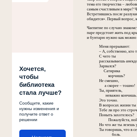
тема его творчества – любов
самым счастливым в мире? Чт
Встретившись после разлуки,
обидится». Первый вопрос, 
Чаепитие по случаю знакомс
паре предстоит жить под кры
и бунтарю нужно как можно 
Меня прерывают:
– А, собственно, кто 
С чего ты
рассказываешь анекд
Зарвался?
Хочется,
Сатирика
чтобы
корчишь?
Не смешно,
библиотека
а скорее – тошно!
Ты, приятель,
стала лучше?
неважно кончишь.
Это точно.
Сообщите, какие
В вопросах жизни ты 
нужны изменения и
Тебе ли про это стро
получите ответ о
Поныть захотелось?
решении
Пожалуйста, ной
Но что же ты лезешь 
Ты говоришь, что в с
боль.