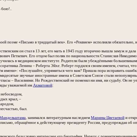
бою!..
своей поэме «Письмо в тридцатый век». Его «Реквием» исполняли обязательно, н
венским он стал в 13 лет, его мать в 1945 году вторично вышла замуж и дала
авович Петкевич. Его отцом был поляк по национальности Станислав Никодимо
 училась в медицинском институте. Родители были убеждёнными большевиками
оратника Ленина – Роберта Эйхе. Роберт гордился своим именем, считал, что т
оём имени»: «Послушайте, упрямиться чего вам? Пришла пора исправить ошибк
семидесятые звучные иностранные имена в Советском Союзе стали непопулярны
гласы – Василиями. Но Рождественский не поменял ни имя, ни судьбу. Он не уе
гляды уважаемой им
Ахматовой
:
 небосводом,
ждых крыл, –
народом,
 несчастью, был.
Мандельштама
, занимался литературным наследием
Марины Цветаевой
и откр
 письмо, обращённое к действующему президенту России, предупреждая об опа
венского безусловно интереснее его биографии. Наряду с романтизированным