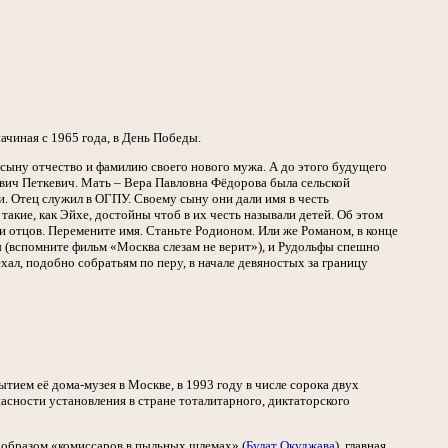
ачиная с 1965 года, в День Победы.
 сыну отчество и фамилию своего нового мужа. А до этого будущего
вич Петкевич. Мать – Вера Павловна Фёдорова была сельской
. Отец служил в ОГПУ. Своему сыну они дали имя в честь
акие, как Эйхе, достойны чтоб в их честь называли детей. Об этом
и отцов. Перемените имя. Станьте Родионом. Или же Романом, в конце
 (вспомните фильм «Москва слезам не верит»), и Рудольфы спешно
хал, подобно собратьям по перу, в начале девяностых за границу
ытием её дома-музея в Москве, в 1993 году в числе сорока двух
сности установления в стране тоталитарного, диктаторского
 образом «комиссаров в пыльных шлемах» (
Булат Окуджава
), главная