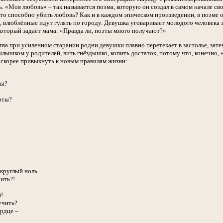
ь. «Моя любовь» – так называется поэма, которую он создал в самом начале св
о способно убить любовь? Как и в каждом эпическом произведении, в поэме о
 влюблённые идут гулять по городу. Девушка уговаривает молодого человека з
который задаёт мама: «Правда ли, поэты много получают?»
тва при усиленном старании родни девушки плавно перетекает в застолье, зат
лышком у родителей, вить гнёздышко, копить достаток, потому что, конечно,
скорее привыкнуть к новым правилам жизни:
ты?
оты?
круглый ноль.
чить?!
!
учить?
ердце –