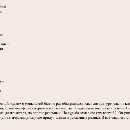
обой
е.
аг.
 щи –
щи.
ки
и
ой лодки» о мещанский быт не раз обыгрывался как в литературе, так и в кино
й, яркие метафоры сохранятся в творчестве Рождественского на всю жизнь. Се
оть долгожителя, но вполне реальный. Но судьба отмерила ему всего 62. Он ушё
ну поэтическим диспутам придут клипы и рекламные ролики. И всё-таки, его 