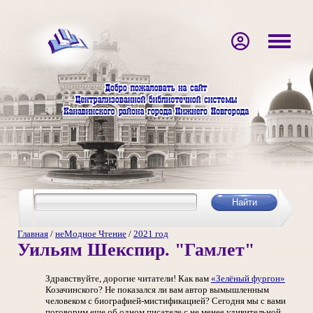
Главная
/
неМодное Чтение
/
2021 год
Уильям Шекспир. "Гамлет"
Здравствуйте, дорогие читатели! Как вам
«Зелёный фургон»
Козачинского? Не показался ли вам автор вымышленным
человеком с биографией-мистификацией? Сегодня мы с вами
поговорим еще об одном писателе с не менее удивительной