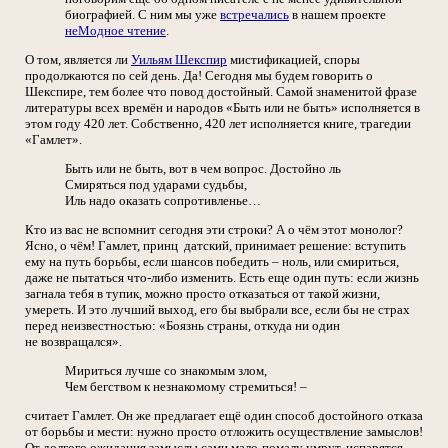
биографией. С ним мы уже
встречались
в нашем проекте
неМодное чтение
.
О том, является ли
Уильям Шекспир
мистификацией, споры
продолжаются по сей день. Да! Сегодня мы будем говорить о
Шекспире, тем более что повод достойный. Самой знаменитой фразе
литературы всех времён и народов «Быть или не быть» исполняется в
этом году 420 лет. Собственно, 420 лет исполняется книге, трагедии
«Гамлет».
Быть или не быть, вот в чем вопрос. Достойно ль
Смиряться под ударами судьбы,
Иль надо оказать сопротивленье…
Кто из вас не вспомнит сегодня эти строки? А о чём этот монолог?
Ясно, о чём! Гамлет, принц датский, принимает решение: вступить
ему на путь борьбы, если шансов победить – ноль, или смириться,
даже не пытаться что-либо изменить. Есть еще один путь: если жизнь
загнала тебя в тупик, можно просто отказаться от такой жизни,
умереть. И это лучший выход, его бы выбрали все, если бы не страх
перед неизвестностью: «Боязнь страны, откуда ни один
не возвращался».
Мириться лучше со знакомым злом,
Чем бегством к незнакомому стремиться! –
считает Гамлет. Он же предлагает ещё один способ достойного отказа
от борьбы и мести: нужно просто отложить осуществление замыслов!
От долгого ожидания замыслы сами мало-помалу умрут, испарятся.