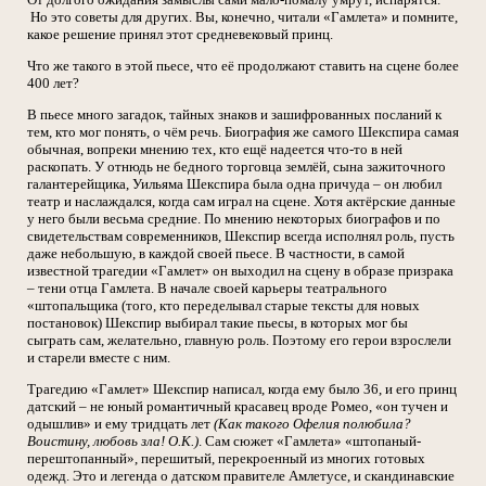
Но это советы для других. Вы, конечно, читали «Гамлета» и помните,
какое решение принял этот средневековый принц.
Что же такого в этой пьесе, что её продолжают ставить на сцене более
400 лет?
В пьесе много загадок, тайных знаков и зашифрованных посланий к
тем, кто мог понять, о чём речь. Биография же самого Шекспира самая
обычная, вопреки мнению тех, кто ещё надеется что-то в ней
раскопать. У отнюдь не бедного торговца землёй, сына зажиточного
галантерейщика, Уильяма Шекспира была одна причуда – он любил
театр и наслаждался, когда сам играл на сцене. Хотя актёрские данные
у него были весьма средние. По мнению некоторых биографов и по
свидетельствам современников, Шекспир всегда исполнял роль, пусть
даже небольшую, в каждой своей пьесе. В частности, в самой
известной трагедии «Гамлет» он выходил на сцену в образе призрака
– тени отца Гамлета. В начале своей карьеры театрального
«штопальщика (того, кто переделывал старые тексты для новых
постановок) Шекспир выбирал такие пьесы, в которых мог бы
сыграть сам, желательно, главную роль. Поэтому его герои взрослели
и старели вместе с ним.
Трагедию «Гамлет» Шекспир написал, когда ему было 36, и его принц
датский – не юный романтичный красавец вроде Ромео, «он тучен и
одышлив» и ему тридцать лет
(Как такого Офелия полюбила?
Воистину, любовь зла! О.К.)
. Сам сюжет «Гамлета» «штопаный-
перештопанный», перешитый, перекроенный из многих готовых
одежд. Это и легенда о датском правителе Амлетусе, и скандинавские