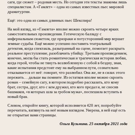
саги, где сюжет – родовая месть. Но сегодня эти тексты знакомы лишь
специалистам. А «Гамлет» – одна из самых известных пьес мировой
драматургии.
Ещё: это одна из самых длинных пьес Шекспира!
На мой взгляд, из «Гамлета» вполне можно скроить четыре ярких
самостоятельных произведения. Готическую балладу с
инфернальным сюжетом, где призраки и потусторонний мир вершат
земные судьбы. Ещё можно успешно поставить театральный
детектив, когда спектакль, разыгранный на сцене, помогает раскрыть
реальное преступление, разоблачить убийцу. Третьим произведением,
конечно, могла бы стать романтическая и трагическая история любви,
когда герой, чтобы не тянуть возлюбленную с собой в бездну, зная,
какие испытания предстоят ему на выбранном пути, сознательно
отказывается от неё: говорит, что разлюбил. Она же, не в силах этого
пережить… дальше вы помните. Из остатков вполне можно скроить
роман – семейную сагу, в котором подробно рассказать, кто кому
брат, сестра, друг, кто с кем дружил, кто кого предал и, не сносив
башмаков, «в которых шла за гробом мужа», поспешила вступить в
новый брак.
Словом, откройте книгу, которой исполняется 420 лет, попробуйте
перечитать, взглянуть на неё новым взглядом. Уверена, в ней ещё есть
не открытые вами страницы.
Ольга Кузьмина. 25 октября 2021 года