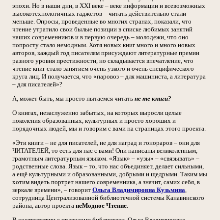
эпохи. Но в наши дни, в XXI веке – веке информации и всевозможных
высокотехнологичных гаджетов – читать действительно стали
меньше. Опросы, проведенные во многих странах, показали, что
чтение утратило свои былые позиции в списке любимых занятий
наших современников и в первую очередь – молодежи, что оно
попросту стало немодным. Хотя новых книг много и много новых
авторов, каждый год писателям присуждают литературные премии
разного уровня престижности, но складывается впечатление, что
чтение книг стало занятием очень узкого и очень специфического
круга лиц. И получается, что «паровоз – для машиниста, а литература
– для писателей»?
А, может быть, мы просто пытаемся читать
не те книги?
О книгах, незаслуженно забытых, на которых выросли целые
поколения образованных, культурных и просто хороших и
порядочных людей, мы и говорим с вами на страницах этого проекта.
«Эти книги – не для писателей, не для наград и гонораров – они для
ЧИТАТЕЛЕЙ, то есть для нас с вами! Они написаны великолепным,
грамотным литературным языком. «Язык» – «узы» – «связывать» –
родственные слова. Язык – то, что нас объединяет, делает сильными,
а ещё культурными и образованными, добрыми и щедрыми. Таким мы
хотим видеть портрет нашего современника, а значит, самих себя, в
зеркале времени», – говорит
Ольга Владимировна Кузьмина
,
сотрудница Централизованной библиотечной системы Канавинского
района, автор проекта
неМодное Чтение
.
В соответствии с правилами библиотеки, Ольга Владимировна