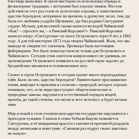
блестяще выполнил. В своей мистерии он использовал обряды и
фольклорные традиции, с которыми был хорошо знаком. Местом
действия на этот раз стали не купеческие хоромы, а таинственное
царство берендеев, затерянное во времени, в дремучих лесах, там, где
была его любимая усадьба Щелыково, где бил родник Снегуркино
сердце. Музыку для весенней сказки написал молодой Чайковский.
«Как? – спросите вы, – а Римский-Корсаков?». Римский-Корсаков
написал оперу «Снегурочка» по пьесе Островского через 9 лет, в 1882
году. А для той мистерии 1873 года творил Чайковский. Жаль, что мы
никогда не увидим тот спектакль. Премьера была настоящим
фейерверком. Это было новаторством не только для Островского и
Чайковского. Сегодня этим синтезом жанров никого не удивишь, но
произведение Островского появилось на русской сцене задолго до
бродвейских мюзиклов и телевизионных шоу.
Сюжет и герои Островского и сегодня хранят много неразгаданных
тайн. Было ли оно, царство берендеев? Удивительное праславянское
племя, живущее в гармонии и согласии с природой, которое хорошо
понимало, что, если люди преступают общечеловеческие и
природные законы, нарушается естественный порядок вещей,
причём, до такой степени, что весна и лето исчезнут, и будет вечная
зима.
Мир и покой в этом утопическом царстве-государстве нарушаются с
приходом чужаков. Сначала в семье бобыля Бакулы появляется
Снегурочка, и её невиданная красота становится причиной раздоров
между женихами и невестами: «Сменяли раз подруг своих заветных
на новую».