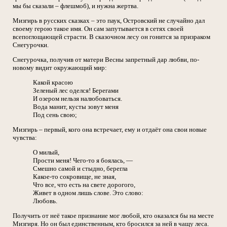
мы бы сказали – флешмоб), и нужна жертва.
Мизгирь в русских сказках – это паук, Островский не случайно дал
своему герою такое имя. Он сам запутывается в сетях своей
всепоглощающей страсти. В сказочном лесу он гонится за призраком
Снегурочки.
Снегурочка, получив от матери Весны запретный дар любви, по-
новому видит окружающий мир:
Какой красою
Зеленый лес оделся! Берегами
И озером нельзя налюбоваться.
Вода манит, кусты зовут меня
Под сень свою;
Мизгирь – первый, кого она встречает, ему и отдаёт она свои новые
чувства:
О милый,
Прости меня! Чего-то я боялась, —
Смешно самой и стыдно, берегла
Какое-то сокровище, не зная,
Что все, что есть на свете дорогого,
Живет в одном лишь слове. Это слово:
Любовь.
Получить от неё такое признание мог любой, кто оказался бы на месте
Мизгиря. Но он был единственным, кто бросился за ней в чащу леса.