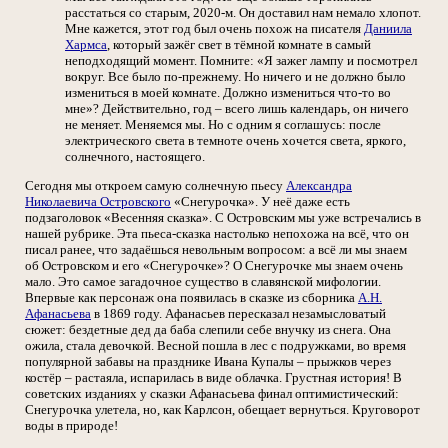
расстаться со старым, 2020-м. Он доставил нам немало хлопот.
Мне кажется, этот год был очень похож на писателя
Даниила
Хармса
, который зажёг свет в тёмной комнате в самый
неподходящий момент. Помните: «Я зажег лампу и посмотрел
вокруг. Все было по-прежнему. Но ничего и не должно было
измениться в моей комнате. Должно измениться что-то во
мне»? Действительно, год – всего лишь календарь, он ничего
не меняет. Меняемся мы. Но с одним я соглашусь: после
электрического света в темноте очень хочется света, яркого,
солнечного, настоящего.
Сегодня мы откроем самую солнечную пьесу
Александра
Николаевича Островского
«Снегурочка». У неё даже есть
подзаголовок «Весенняя сказка». С Островским мы уже встречались в
нашей рубрике. Эта пьеса-сказка настолько непохожа на всё, что он
писал ранее, что задаёшься невольным вопросом: а всё ли мы знаем
об Островском и его «Снегурочке»? О Снегурочке мы знаем очень
мало. Это самое загадочное существо в славянской мифологии.
Впервые как персонаж она появилась в сказке из сборника
А.Н.
Афанасьева
в 1869 году. Афанасьев пересказал незамысловатый
сюжет: бездетные дед да баба слепили себе внучку из снега. Она
ожила, стала девочкой. Весной пошла в лес с подружками, во время
популярной забавы на празднике Ивана Купалы – прыжков через
костёр – растаяла, испарилась в виде облачка. Грустная история! В
советских изданиях у сказки Афанасьева финал оптимистический:
Снегурочка улетела, но, как Карлсон, обещает вернуться. Круговорот
воды в природе!