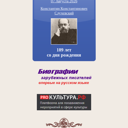
07 Августа 2026
Константин Константинович
Случевский
189 лет
со дня рождения