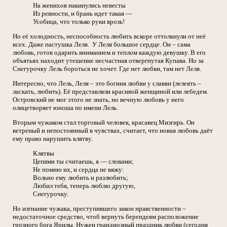
На женихов накинулись невесты
Из ревности, и брань идет такая —
Усобица, что только руки врозь!
Но её холодность, неспособность любить вскоре оттолкнули от неё
всех. Даже пастушка Леля. У Леля большое сердце. Он – сама
любовь, готов одарить вниманием и теплом каждую девушку. В его
объятьях находит утешение несчастная отвергнутая Купава. Но за
Снегурочку Лель бороться не хочет. Где нет любви, там нет Леля.
Интересно, что Лель, Леля – это богиня любви у славян (лелеять –
ласкать, любить). Её представляли красивой женщиной или лебедем.
Островский не мог этого не знать, но вечную любовь у него
олицетворяет юноша по имени Лель.
Вторым чужаком стал торговый человек, красавец Мизгирь. Он
ветреный и непостоянный в чувствах, считает, что новая любовь даёт
ему право нарушить клятву.
Клятвы
Цепями ты считаешь, я — словами;
Не помню их, и сердца не вяжу:
Вольно ему любить и разлюбить;
Любил тебя, теперь люблю другую,
Снегурочку.
Но изгнание чужака, преступившего закон нравственности –
недостаточное средство, чтоб вернуть берендеям расположение
грозного бога Ярилы. Нужен грандиозный праздник любви (сегодня