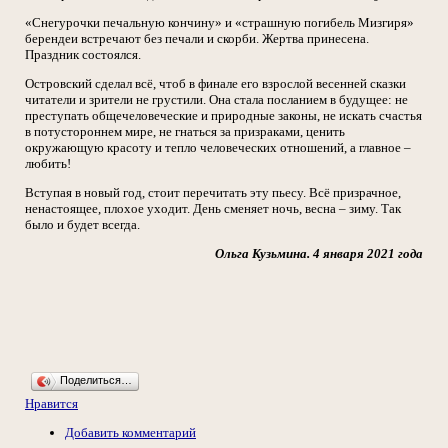
«Снегурочки печальную кончину» и «страшную погибель Мизгиря»
берендеи встречают без печали и скорби. Жертва принесена.
Праздник состоялся.
Островский сделал всё, чтоб в финале его взрослой весенней сказки
читатели и зрители не грустили. Она стала посланием в будущее: не
преступать общечеловеческие и природные законы, не искать счастья
в потустороннем мире, не гнаться за призраками, ценить
окружающую красоту и тепло человеческих отношений, а главное –
любить!
Вступая в новый год, стоит перечитать эту пьесу. Всё призрачное,
ненастоящее, плохое уходит. День сменяет ночь, весна – зиму. Так
было и будет всегда.
Ольга Кузьмина. 4 января 2021 года
Поделиться…
Нравится
Добавить комментарий