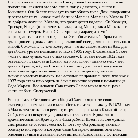
В иерархии славянских богов у Снегурочки-Снежиночки невысокое
положение нечисти второго плана, как у Домового, Лешего и
Кикиморы. Она бесплотный дух из загробного мира. Дочь владычицы
царства мёртвых – славянской богини Морены-Мораны и Мороза. Но
не доброго дедушки Мороза, что дарит детям подарки. Он Карачун,
Трескун, Кощей (от костенеть – замерзать), Мороз, как и Морана, от
слова мор – смерть. Весной Снегурочка умирает, а зимой
возрождается – и так из года в год. Это обязательный обряд славян
для хорошего урожая: именно растаявший снег должен напитать поля
влагой. Сожжение чучела Костромы – то же самое. А вот на ёлке для
детей Снегурочка появилась только в 1935 году. В Советском Союзе
«жить стало лучше, жить стало веселее». Впервые после 1922 года
разрешили праздновать Новый год и нарядили «главную ёлку» для
детей в Кремле, в Доме Союзов. Сказочная девочка – Снегурочка
была в числе других карнавальных масок: медвежат, зайчиков,
лисичек, красных шапочек, но настолько понравилась всем, что уже с
1937 года стала приходить на ёлки в качестве внучки и помощницы
Деда Мороза. Все девочки Советского Союза мечтали хоть раз в
жизни побыть Снегурочкой.
Но вернёмся к Островскому. «Колумб Замоскворечья» свою
сказочную пьесу написал волею обстоятельств, по заказу. В 1873 году
в Малом театре начался ремонт, и труппа переехала в Большой театр.
Собратьям по искусству пришлось потесниться. Кроме того,
драматическим актёрам нужна была работа. Пьесы в храме музыки
смотрелись не совсем уместно. И поэтому Островскому заказали
большую мистерию, в которой были бы задействованы балетная,
оперная труппы и драматические артисты. Свою задачу Островский