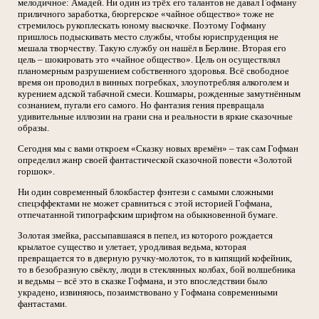
мелодичное: Амадей. Ни один из трёх его талантов не давал Гофману
приличного заработка, бюргерское «чайное общество» тоже не
стремилось рукоплескать юному выскочке. Поэтому Гофману
пришлось подыскивать место службы, чтобы юриспруденция не
мешала творчеству. Такую службу он нашёл в Берлине. Вторая его
цель – шокировать это «чайное общество». Цель он осуществлял
планомерным разрушением собственного здоровья. Всё свободное
время он проводил в винных погребках, злоупотребляя алкоголем и
курением адской табачной смеси. Кошмары, рожденные замутнённым
сознанием, пугали его самого. Но фантазия гения превращала
удивительные иллюзии на грани сна и реальности в яркие сказочные
образы.
Сегодня мы с вами откроем «Сказку новых времён» – так сам Гофман
определил жанр своей фантастической сказочной повести «Золотой
горшок».
Ни один современный блокбастер фэнтези с самыми сложными
спецэффектами не может сравниться с этой историей Гофмана,
отпечатанной типографским шрифтом на обыкновенной бумаге.
Золотая змейка, рассыпавшаяся в пепел, из которого рождается
крылатое существо и улетает, уродливая ведьма, которая
превращается то в дверную ручку-молоток, то в кипящий кофейник,
то в безобразную свёклу, люди в стеклянных колбах, бой волшебника
и ведьмы – всё это в сказке Гофмана, и это впоследствии было
украдено, извиняюсь, позаимствовано у Гофмана современными
фантастами.