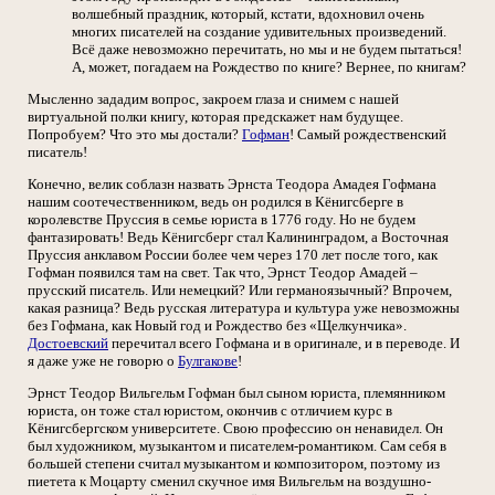
волшебный праздник, который, кстати, вдохновил очень
многих писателей на создание удивительных произведений.
Всё даже невозможно перечитать, но мы и не будем пытаться!
А, может, погадаем на Рождество по книге? Вернее, по книгам?
Мысленно зададим вопрос, закроем глаза и снимем с нашей
виртуальной полки книгу, которая предскажет нам будущее.
Попробуем? Что это мы достали?
Гофман
! Самый рождественский
писатель!
Конечно, велик соблазн назвать Эрнста Теодора Амадея Гофмана
нашим соотечественником, ведь он родился в Кёнигсберге в
королевстве Пруссия в семье юриста в 1776 году. Но не будем
фантазировать! Ведь Кёнигсберг стал Калининградом, а Восточная
Пруссия анклавом России более чем через 170 лет после того, как
Гофман появился там на свет. Так что, Эрнст Теодор Амадей –
прусский писатель. Или немецкий? Или германоязычный? Впрочем,
какая разница? Ведь русская литература и культура уже невозможны
без Гофмана, как Новый год и Рождество без «Щелкунчика».
Достоевский
перечитал всего Гофмана и в оригинале, и в переводе. И
я даже уже не говорю о
Булгакове
!
Эрнст Теодор Вильгельм Гофман был сыном юриста, племянником
юриста, он тоже стал юристом, окончив с отличием курс в
Кёнигсбергском университете. Свою профессию он ненавидел. Он
был художником, музыкантом и писателем-романтиком. Сам себя в
большей степени считал музыкантом и композитором, поэтому из
пиетета к Моцарту сменил скучное имя Вильгельм на воздушно-