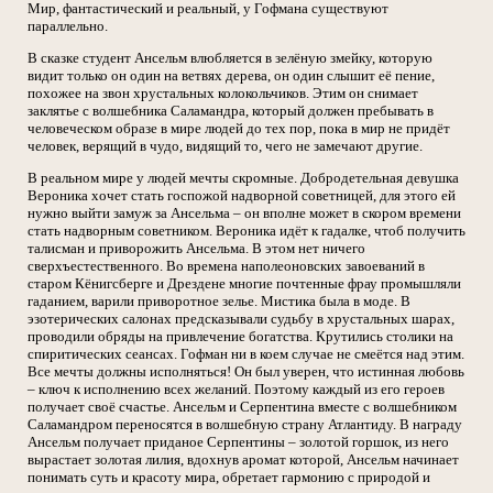
Мир, фантастический и реальный, у Гофмана существуют
параллельно.
В сказке студент Ансельм влюбляется в зелёную змейку, которую
видит только он один на ветвях дерева, он один слышит её пение,
похожее на звон хрустальных колокольчиков. Этим он снимает
заклятье с волшебника Саламандра, который должен пребывать в
человеческом образе в мире людей до тех пор, пока в мир не придёт
человек, верящий в чудо, видящий то, чего не замечают другие.
В реальном мире у людей мечты скромные. Добродетельная девушка
Вероника хочет стать госпожой надворной советницей, для этого ей
нужно выйти замуж за Ансельма – он вполне может в скором времени
стать надворным советником. Вероника идёт к гадалке, чтоб получить
талисман и приворожить Ансельма. В этом нет ничего
сверхъестественного. Во времена наполеоновских завоеваний в
старом Кёнигсберге и Дрездене многие почтенные фрау промышляли
гаданием, варили приворотное зелье. Мистика была в моде. В
эзотерических салонах предсказывали судьбу в хрустальных шарах,
проводили обряды на привлечение богатства. Крутились столики на
спиритических сеансах. Гофман ни в коем случае не смеётся над этим.
Все мечты должны исполняться! Он был уверен, что истинная любовь
– ключ к исполнению всех желаний. Поэтому каждый из его героев
получает своё счастье. Ансельм и Серпентина вместе с волшебником
Саламандром переносятся в волшебную страну Атлантиду. В награду
Ансельм получает приданое Серпентины – золотой горшок, из него
вырастает золотая лилия, вдохнув аромат которой, Ансельм начинает
понимать суть и красоту мира, обретает гармонию с природой и