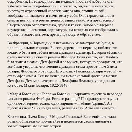
оскорблены. Потомок династии медиков, Гюстав Флобер не стал
избегать таких подробностей. Более того, он, чтобы понять, что
чувствует отравленный человек, какова она, агония, силой
воображения вызвал эти симптомы у себя. Он открыто заявил: в
смерти нет ничего романтичного, таинственного и прекрасного.
Смерть всегда отвратительна, груба и грязна. Флобер выдержал
осуждения и насмешки, карикатуры, на которых его изображали в
образе патологоанатома, препарирующего мёртвое тело.
Во Франции, в Нормандии, в нескольких километрах от Руана, в
провинциальном городке Ри есть деревянная церковь; поблизости
когда-то была погребена некая Дельфина Дельмар. История её жизни
очень похожа на сюжет романа Флобера. Если учесть, что Флобер
был знаком с самой Дельфиной и её мужем, нетрудно догадаться, что
все были уверены, что именно Дельфина стала прототипом Эммы
Бовари. Флобер это отрицал. Его слова: «Госпожа Бовари – это я!» –
стали афоризмом. Тем не менее, на мемориальной доске на могиле
Дельфины Дельмар начертано: «Дельфина Дельмар, урожденная
Кутюрье. Мадам Бовари. 1822-1848».
«Мадам Бовари» и «Госпожа Бовари» – варианты русского перевода
названия романа Флобера. Есть ли разница? По-французски звучит
одинаково, вернее, только один вариант – madame (франц.). А в
русском языке? Лично для меня, разница есть. А вы как считаете?
Кто же она, Эмма Бовари? Мадам? Госпожа? Если ещё не читали
роман, обязательно прочитайте и поделитесь своим мнением в
комментариях. До новых встреч.