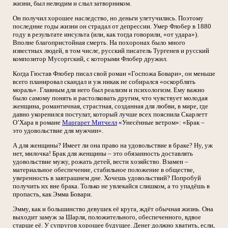
жизни, был нелюдим и слыл затворником.
Он получил хорошее наследство, но деньги улетучились. Поэтому
последние годы жизни он страдал от депрессии. Умер Флобер в 1880
году в результате инсульта (или, как тогда говорили, «от удара»).
Вполне благопристойная смерть. На похоронах было много
известных людей, в том числе, русский писатель Тургенев и русский
композитор Мусоргский, с которыми Флобер дружил.
Когда Гюстав Флобер писал свой роман «Госпожа Бовари», он меньше
всего планировал скандал и уж никак не собирался «оскорблять
мораль». Главным для него был реализм и психологизм. Ему важно
было самому понять и растолковать другим, что чувствует молодая
женщина, романтичная, страстная, созданная для любви, в мире, где
давно укоренился постулат, который лучше всех пояснила Скарлетт
О’Хара в романе
Маргарет Митчелл
«Унесённые ветром»: «Брак –
это удовольствие для мужчин».
А для женщины? Имеет ли она право на удовольствие в браке? Ну, уж
нет, милочка! Брак для женщины – это обязанность доставлять
удовольствие мужу, рожать детей, вести хозяйство. Взамен –
материальное обеспечение, стабильное положение в обществе,
уверенность в завтрашнем дне. Хочешь удовольствий? Попробуй
получить их вне брака. Только не увлекайся слишком, а то упадёшь в
пропасть, как Эмма Бовари.
Эмму, как и большинство девушек её круга, ждёт обычная жизнь. Она
выходит замуж за Шарля, положительного, обеспеченного, вдвое
старше её. У супругов хорошее будущее. Денег должно хватить, если,