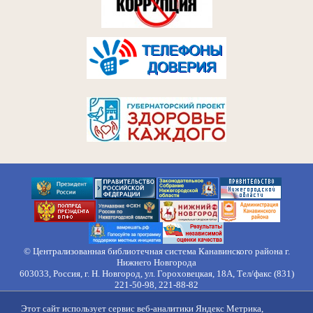
© Централизованная библиотечная система Канавинского района г.
Нижнего Новгорода
603033, Россия, г. Н. Новгород, ул. Гороховецкая, 18А, Тел/факс (831)
221-50-98, 221-88-82
Правила обработки персональных данных
Этот сайт использует сервис веб-аналитики Яндекс Метрика,