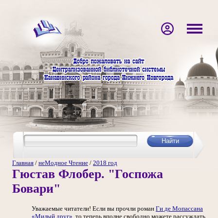
Главная
/
неМодное Чтение
/
2018 год
Гюстав Флобер. "Госпожа
Бовари"
Уважаемые читатели! Если вы прочли роман
Ги де Мопассана
«Милый друг»
, то теперь вполне свободно можете рассуждать