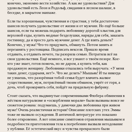
конечно, экономно вести хозяйство. А как же удовольствия? Для
удовольствий есть Леон и Родольф, свидания в лесном шалаше, в
беседке, в закрытом экипаже.
Если ты хорошенькая, чувственная и страстная, у тебя достаточно
шансов получить удовольствие от жизни и от мужчин. Но ещё больше
шансов, если ты можешь подарить любовнику дорогой хлыстик для
верховой езды, купить модные безделушки, наряды для себя, заказать
гостиницу, да и просто дать мужчине денег. А где взять деньги?
Конечно, у мужа! Что-то придумать, обмануть. Потом занять и
перезанять у ростовщика. Подписать векселя. Пришло время
отдавать, а отдавать нечего, ты разорила семью. Потратила всё на
свои удовольствия. Ещё немного, и все узнают о твоём позоре. Кое-
кто уже знает, готов помочь, но не даром, а купить тебя, как
продажную женщину. Любовники отказались тебя выручать: «У меня
таких денег, сударыня, нет!». Что же делать? Мышьяк! И ты никогда
не узнаешь, что разорённая тобой семья будет влачить жалкое
существование, муж, потрясённый твоим обманом, умрёт от горя, а
дочь, чтоб прокормить себя, пойдёт на прядильную фабрику.
Стоит сказать, что выдвинутые современниками Флобера обвинения в
жёстком натурализме и «оскорблении морали» были вызваны вовсе не
сюжетом романа: подумаешь, у дамочки два любовника при живом
муже! Очень реалистичная история! Описание плотских утех Эммы
тоже не вызвало осуждения. В античной литературе это показано
более откровенно. А вот описание симптомов отравления мышьяком и
подробности приготовления тела к погребению вызвали негодование
у публики. Её эстетический вкус и чувства прекрасного были