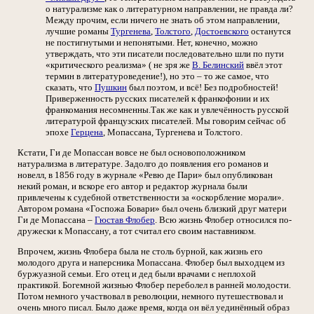
о натурализме как о литературном направлении, не правда ли?
Между прочим, если ничего не знать об этом направлении,
лучшие романы
Тургенева
,
Толстого
,
Достоевского
останутся
не постигнутыми и непонятыми. Нет, конечно, можно
утверждать, что эти писатели последовательно шли по пути
«критического реализма» ( не зря же
В. Белинский
ввёл этот
термин в литературоведение!), но это – то же самое, что
сказать, что
Пушкин
был поэтом, и всё! Без подробностей!
Приверженность русских писателей к франкофонии и их
франкомания несомненны.Так же как и увлечённость русской
литературой французских писателей. Мы говорим сейчас об
эпохе
Герцена
, Мопассана, Тургенева и Толстого.
Кстати, Ги де Мопассан вовсе не был основоположником
натурализма в литературе. Задолго до появления его романов и
новелл, в 1856 году в журнале «Ревю де Пари» был опубликован
некий роман, и вскоре его автор и редактор журнала были
привлечены к судебной ответственности за «оскорбление морали».
Автором романа «Госпожа Бовари» был очень близкий друг матери
Ги де Мопассана –
Гюстав Флобер
. Всю жизнь Флобер относился по-
дружески к Мопассану, а тот считал его своим наставником.
Впрочем, жизнь Флобера была не столь бурной, как жизнь его
молодого друга и наперсника Мопассана. Флобер был выходцем из
буржуазной семьи. Его отец и дед были врачами с неплохой
практикой. Богемной жизнью Флобер переболел в ранней молодости.
Потом немного участвовал в революции, немного путешествовал и
очень много писал. Было даже время, когда он вёл уединённый образ