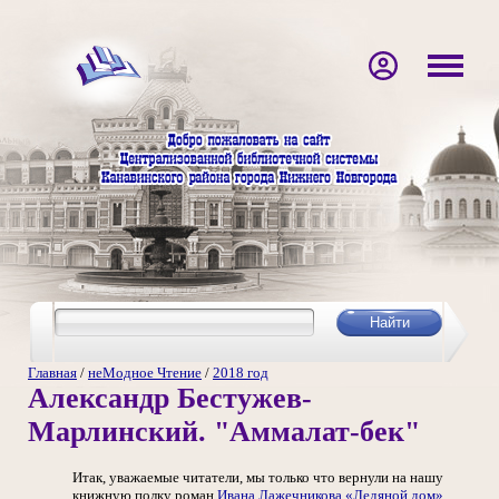
Главная
/
неМодное Чтение
/
2018 год
Александр Бестужев-
Марлинский. "Аммалат-бек"
Итак, уважаемые читатели, мы только что вернули на нашу
книжную полку роман
Ивана Лажечникова
«Ледяной дом»
.