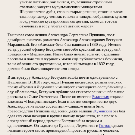
увитые листьями, как винтом, то, возникая стройными
столпами, кажутся мусульманскими минаретами.
Широкоплечие дубы, словно старые ратники, стоят на часах
там, инде, между тем как тополи и чинары, собравшись купами
и окруженные кустарниками как детьми, кажется, готовы
откочевать в гору, убегая от летних жаров».
Так писал современник Александра Сергеевича Пушкина, поэт-
декабрист, писатель-романтик Александр Александрович Бестужев-
Марлинский. Его «Аммалат-бек» был написан в 1830 году. Именно
тогда русский офицер Бестужев взял себе красивый литературный
псевдоним – Марлинский. Иначе было нельзя: если его отдельные
рассказы и повести в журналах могли ещё публиковаться без имени,
то на обложке его двухтомника, который выходил в 1832 году,
должно было быть конкретное имя автора.
В литературу Александр Бестужев вошёл почти одновременно с
Пушкиным. В 1818 году, когда Пушкин писал свою романтическую
поэму «Руслан и Людмила» и манифест классициста-республиканца –
оду «Вольность», Бестужев публиковал стихотворения и небольшие
рассказы в «Сыне Отечества». Позже он вместе с
Рылеевым
издавал
альманах «Полярная звезда». Если в поэзии соперничество двух
Александров не могло состояться – слишком явным было
превосходство Пушкина над всеми, даже великий
Жуковский
без боя
сдал ему свои позиции и вручил пальму первенства, то в прозе в
определённый период времени Бестужев был первым и
единственным. Он задолго до Пушкина, Лермонтов и
Гоголя
сделал
главным героем своих произведений простого русского человека,