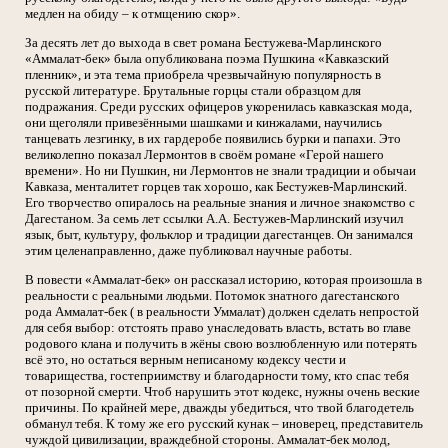
медлен на обиду – к отмщению скор».
За десять лет до выхода в свет романа Бестужева-Марлинского
«Аммалат-бек» была опубликована поэма Пушкина «Кавказский
пленник», и эта тема приобрела чрезвычайную популярность в
русской литературе. Брутальные горцы стали образцом для
подражания. Среди русских офицеров укоренилась кавказская мода,
они щеголяли привезёнными шашками и кинжалами, научились
танцевать лезгинку, в их гардеробе появились бурки и папахи. Это
великолепно показал Лермонтов в своём романе «Герой нашего
времени». Но ни Пушкин, ни Лермонтов не знали традиции и обычаи
Кавказа, менталитет горцев так хорошо, как Бестужев-Марлинский.
Его творчество опиралось на реальные знания и личное знакомство с
Дагестаном. За семь лет ссылки А.А. Бестужев-Марлинский изучил
язык, быт, культуру, фольклор и традиции дагестанцев. Он занимался
этим целенаправленно, даже публиковал научные работы.
В повести «Аммалат-бек» он рассказал историю, которая произошла в
реальности с реальными людьми. Потомок знатного дагестанского
рода Аммалат-бек ( в реальности Уммалат) должен сделать непростой
для себя выбор: отстоять право унаследовать власть, встать во главе
родового клана и получить в жёны свою возлюбленную или потерять
всё это, но остаться верным неписаному кодексу чести и
товарищества, гостеприимству и благодарности тому, кто спас тебя
от позорной смерти. Чтоб нарушить этот кодекс, нужны очень веские
причины. По крайней мере, дважды убедиться, что твой благодетель
обманул тебя. К тому же его русский кунак – иноверец, представитель
чуждой цивилизации, враждебной стороны. Аммалат-бек молод,