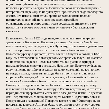
обыкновенного и очень похожего на самих читателей. Ничего
подобного публика ещё не видела, поэтому с восторгом приняла
повести и рассказы Бестужева. Всякая его новая повесть ожидалась с
нетерпением, переходила из рук в руки, прочитывалась до последнего
листка. Его изысканный стиль, яркий, образный язык, полный
цветистых сравнений, погоня за красивой фразой, за
оригинальностью и остроумием тоже восхищали читателей, даже
несмотря на то, что вскоре эту манеру назовут «бестужевскими
каплями».
Известные события 1825 года ненадолго прервал литературную
деятельность Бестужева. Поскольку к этим событиям он был более
чем причастен, ему не удалось, как Пушкину, ограничиться домашним
арестом в родовом имении. Бестужев сначала был посажен в
Шлиссельбургскую крепость, затем сослан в Якутск, а потом, в 1829
году, был отправлен на Кавказ рядовым с правом выслуги. На Кавказе
он постоянно «в деле» – если вы помните, так русские офицеры
называли боевые схватки с горцами. Несомненно, Бестужеву было на
роду написано погибнуть в одном из таких сражений, но к счастью,
не тогда, а позже, иначе мы никогда бы не прочитали его повести
«Фрегат «Надежда», «Страшное гадание», «Аммалат-бек».Почему
повесть «Аммалат-бек» была столь популярна среди читателей? –
Потому что тогда шла война на Кавказе. Точнее сказать, уже тогда
шла война на Кавказе. Война, которую Россия ведёт не одно столетье,
периодически прерывается менее или более длительными – в десятки
лет – перемириями. Можно ли победить Кавказ? Подчинить Кавказ?
Подружиться с кавказцами? Поверить клятве горца? Ответ прост, он
начертан на кинжале Аммалат-бека, которым он отсёк голову своему
русскому благодетелю, когда у него не было другого выхода: «Будь