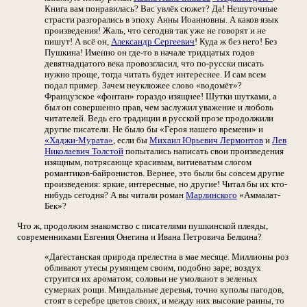
Книга вам понравилась? Вас увлёк сюжет? Да! Нешуточные
страсти разгорались в эпоху Анны Иоанновны. А каков язык
произведения! Жаль, что сегодня так уже не говорят и не
пишут! А всё он,
Александр Сергеевич
! Куда ж без него! Без
Пушкина! Именно он где-то в начале тридцатых годов
девятнадцатого века провозгласил, что по-русски писать
нужно проще, тогда читать будет интереснее. И сам всем
подал пример. Зачем неуклюжее слово «водомёт»?
Французское «фонтан» гораздо изящнее! Шутки шутками, а
был он совершенно прав, чем заслужил уважение и любовь
читателей. Ведь его традиции в русской прозе продолжили
другие писатели. Не было бы «Героя нашего времени» и
«Хаджи-Мурата»
, если бы
Михаил Юрьевич Лермонтов
и
Лев
Николаевич Толстой
попытались написать свои произведения
изящным, потрясающе красивым, витиеватым слогом
романтиков-байронистов. Вернее, это были бы совсем другие
произведения: яркие, интересные, но другие! Читал бы их кто-
нибудь сегодня? А вы читали роман
Марлинского
«Аммалат-
Бек»?
Что ж, продолжим знакомство с писателями пушкинской плеяды,
современниками Евгения Онегина и Ивана Петровича Белкина?
«Дагестанская природа прелестна в мае месяце. Миллионы роз
обливают утесы румянцем своим, подобно заре; воздух
струится их ароматом; соловьи не умолкают в зеленых
сумерках рощи. Миндальные деревья, точно куполы пагодов,
стоят в серебре цветов своих, и между них высокие раины, то