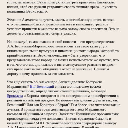
горяч, легковерен. Этим пользуются хитрые правители Кавказских
кланов, чтоб его руками устранить своего главного врага – русского
полковника Верховского.
Желание Аммалата получить власть и возлюбленную столь велико,
что он слишком быстро поверил клевете и выполнил страшное
условие: принести в качестве калыма голову своего спасителя. Это не
делает его счастливым, его смерть ужасна.
Но, пожалуй, самое главное в этой повести – это предостережение
А.А. Бестужева-Марлинского: нельзя считать свою культуру и
цивилизацию выше культуры и цивилизации того народа, который ты
пришёл завоевать. Верх легкомыслия – быть уверенным, что
представитель этого народа не может испытывать те же чувства, что
и ты, что его эмоциональное и интеллектуальное развитие не дают
ему право наказывать обидчика в ответ на унижение. Слишком
дорогую цену пришлось за это заплатить.
Что ещё сказать об Александре Александровиче Бестужеве-
Марлинском?
В.Г. Белинский
считал его писателем весьма
посредственным, определял как «талант внешний», в словаре
Брокгауза
и Ефрона говорится о его «совершенном пренебрежении к
реальной житейской правде». Но почему мы должны думать так, как
Белинский? Или как Брокгауз и Ефрон? Тем более, что читатели так не
думали. В тридцатые годы девятнадцатого века Марлинского
называли «Пушкиным в прозе». Заметьте: Пушкинские прозаические
произведения тогда уже появились! Значит, сравнение было не в
пользу Пушкина! М.Ю. Лермонтов мастерски спародировал манеру
А.А. Марлинского в «Герое нашего времени». Плохой или