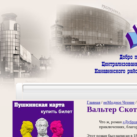
Главная
/
неМодное Чтение
Вальтер Скот
Что ж, роман
«Дубро
приключениях, благор
Этот роман был написан в 1