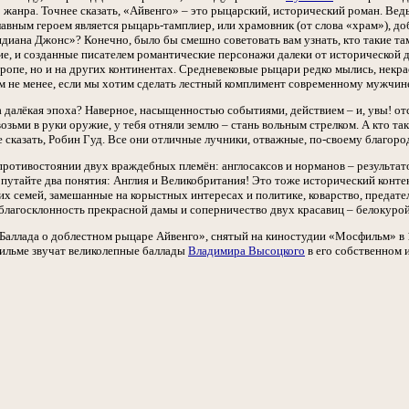
жанра. Точнее сказать, «Айвенго» – это рыцарский, исторический роман. Ведь 
лавным героем является рыцарь-тамплиер, или храмовник (от слова «храм»), д
диана Джонс»? Конечно, было бы смешно советовать вам узнать, кто такие там
е, и созданные писателем романтические персонажи далеки от исторической д
вропе, но и на других континентах. Средневековые рыцари редко мылись, некр
ем не менее, если мы хотим сделать лестный комплимент современному мужчине
та далёкая эпоха? Наверное, насыщенностью событиями, действием – и, увы! о
 возьми в руки оружие, у тебя отняли землю – стань вольным стрелком. А кто т
 сказать, Робин Гуд. Все они отличные лучники, отважные, по-своему благород
 противостоянии двух враждебных племён: англосаксов и норманов – результат
 путайте два понятия: Англия и Великобритания! Это тоже исторический конте
х семей, замешанные на корыстных интересах и политике, коварство, предате
 благосклонность прекрасной дамы и соперничество двух красавиц – белокурой
Баллада о доблестном рыцаре Айвенго», снятый на киностудии «Мосфильм» в 
фильме звучат великолепные баллады
Владимира Высоцкого
в его собственном 