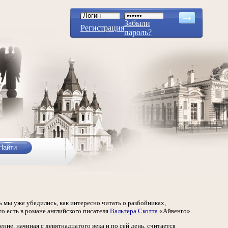
Забыли
Регистрация
пароль?
 мы уже убедились, как интересно читать о разбойниках,
о есть в романе английского писателя
Вальтера Скотта
«Айвенго».
ение, начиная с девятнадцатого века и по сей день, считается