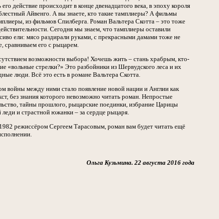
его действие происходит в конце двенадцатого века, в эпоху короля
облестный Айвенго. А вы знаете, кто такие тамплиеры? А фильмы
плиеры, из фильмов Спилберга. Роман Вальтера Скотта – это тоже
ействительности. Сегодня мы знаем, что тамплиеры оставили
асиво ели: мясо раздирали руками, с прекрасными дамами тоже не
, сравниваем его с рыцарем.
тсутствием возможности выбора! Хочешь жить – стань храбрым, кто-
акие «вольные стрелки?» Это разбойники из Шервудского леса и их
ные люди. Всё это есть в романе Вальтера Скотта.
ом войны между ними стало появление новой нации и Англии как
кст, без знания которого невозможно читать роман. Непростые
льство, тайны прошлого, рыцарские поединки, избрание Царицы
 леди и страстной южанки – за сердце рыцаря.
1982 режиссёром Сергеем Тарасовым, роман вам будет читать ещё
исполнении.
Ольга Кузьмина. 22 августа 2016 года