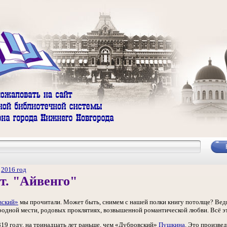
/
2016 год
т. "Айвенго"
вский»
мы прочитали. Может быть, снимем с нашей полки книгу потолще? Ведь
одной мести, родовых проклятиях, возвышенной романтической любви. Всё эт
819 году, на тринадцать лет раньше, чем «Дубровский»
Пушкина
. Это произвед