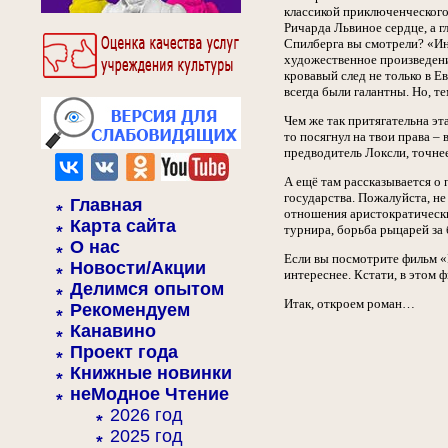
классикой приключенческого 
Ричарда Львиное сердце, а г
Спилберга вы смотрели? «Ин
художественное произведени
кровавый след не только в Е
всегда были галантны. Но, т
Чем же так притягательна э
то посягнул на твои права –
предводитель Локсли, точнее
А ещё там рассказывается о
государства. Пожалуйста, не
Главная
отношения аристократически
Карта сайта
турнира, борьба рыцарей за
О нас
Если вы посмотрите фильм «
Новости/Акции
интереснее. Кстати, в этом 
Делимся опытом
Итак, откроем роман…
Рекомендуем
Канавино
Проект года
Книжные новинки
неМодное Чтение
2026 год
2025 год