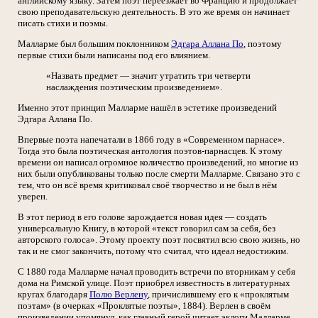
английскому языку. Затем поэт переезжает во Францию и продолжает
свою преподавательскую деятельность. В это же время он начинает
писать стихи и поэмы.
Малларме был большим поклонником
Эдгара Аллана По
, поэтому
первые стихи были написаны под его влиянием.
«Назвать предмет — значит утратить три четверти
наслаждения поэтическим произведением».
Именно этот принцип Малларме нашёл в эстетике произведений
Эдгара Аллана По.
Впервые поэта напечатали в 1866 году в «Современном парнасе».
Тогда это была поэтическая антология поэтов-парнасцев. К этому
времени он написал огромное количество произведений, но многие из
них были опубликованы только после смерти Малларме. Связано это с
тем, что он всё время критиковал своё творчество и не был в нём
уверен.
В этот период в его голове зарождается новая идея — создать
универсальную Книгу, в которой «текст говорил сам за себя, без
авторского голоса». Этому проекту поэт посвятил всю свою жизнь, но
так и не смог закончить, потому что считал, что идеал недостижим.
С 1880 года Малларме начал проводить встречи по вторникам у себя
дома на Римской улице. Поэт приобрел известность в литературных
кругах благодаря
Полю Верлену
, причислившему его к «проклятым
поэтам» (в очерках «Проклятые поэты», 1884). Верлен в своём
произведении упомянул, как главный герой читает эклоги Малларме.