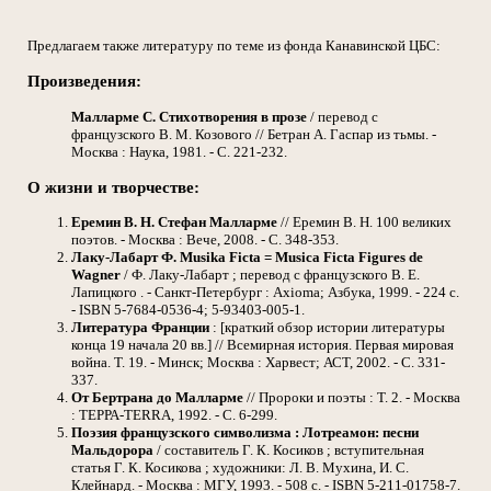
Предлагаем также литературу по теме из фонда Канавинской ЦБС:
Произведения:
Малларме С. Стихотворения в прозе
/ перевод с
французского В. М. Козового // Бетран А. Гаспар из тьмы. -
Москва : Наука, 1981. - С. 221-232.
О жизни и творчестве:
Еремин В. Н. Стефан Малларме
// Еремин В. Н. 100 великих
поэтов. - Москва : Вече, 2008. - С. 348-353.
Лаку-Лабарт Ф. Musika Ficta = Musica Ficta Figures de
Wagner
/ Ф. Лаку-Лабарт ; перевод с французского В. Е.
Лапицкого . - Санкт-Петербург : Axioma; Азбука, 1999. - 224 с.
- ISBN 5-7684-0536-4; 5-93403-005-1.
Литература Франции
: [краткий обзор истории литературы
конца 19 начала 20 вв.] // Всемирная история. Первая мировая
война. Т. 19. - Минск; Москва : Харвест; АСТ, 2002. - С. 331-
337.
От Бертрана до Малларме
// Пророки и поэты : Т. 2. - Москва
: ТЕРРА-TERRA, 1992. - С. 6-299.
Поэзия французского символизма : Лотреамон: песни
Мальдорора
/ составитель Г. К. Косиков ; вступительная
статья Г. К. Косикова ; художники: Л. В. Мухина, И. С.
Клейнард. - Москва : МГУ, 1993. - 508 с. - ISBN 5-211-01758-7.