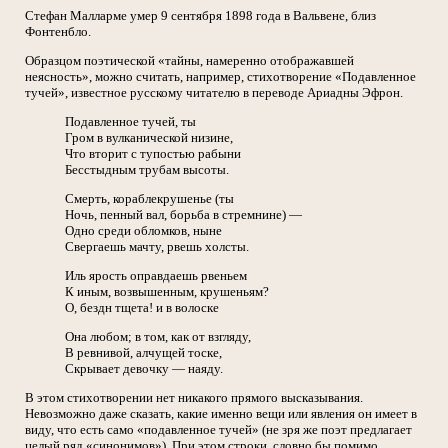
Стефан Малларме умер 9 сентября 1898 года в Вальвене, близ
Фонтенбло.
Образцом поэтической «тайны, намеренно отображавшей
неясность», можно считать, например, стихотворение «Подавленное
тучей», известное русскому читателю в переводе Ариадны Эфрон.
Подавленное тучей, ты
Гром в вулканической низине,
Что вторит с тупостью рабыни
Бесстыдным трубам высоты.
Смерть, кораблекрушенье (ты
Ночь, пенный вал, борьба в стремнине) —
Одно среди обломков, ныне
Свергаешь мачту, рвешь холсты.
Иль ярость оправдаешь рвеньем
К иным, возвышенным, крушеньям?
О, бездн тщета! и в волоске
Она любом; в том, как от взгляду,
В ревнивой, алчущей тоске,
Скрывает девочку — наяду.
В этом стихотворении нет никакого прямого высказывания.
Невозможно даже сказать, какие именно вещи или явления он имеет в
виду, что есть само «подавленное тучей» (не зря же поэт предлагает
целый ряд «синонимов»). При этом строки, словно бы помимо