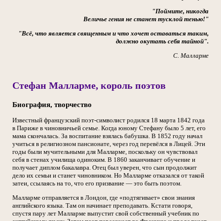
"Поймите, никогда
Величье гения не станет тусклой тенью!"
"
Всё, что является священным и что хочет оставаться таким,
должно окутать себя тайной"
.
С. Малларме
Стефан Малларме, король поэтов
Биография, творчество
Известный французский поэт-символист родился 18 марта 1842 года
в Париже в чиновничьей семье. Когда юному Стефану было 5 лет, его
мама скончалась. За воспитание взялась бабушка. В 1852 году начал
учиться в религиозном пансионате, через год перевёлся в Лицей. Эти
годы были мучительными для Малларме, поскольку он чувствовал
себя в стенах училища одиноким. В 1860 заканчивает обучение и
получает диплом бакалавра. Отец был уверен, что сын продолжит
дело их семьи и станет чиновником. Но Малларме отказался от такой
затеи, ссылаясь на то, что его призвание — это быть поэтом.
Малларме отправляется в Лондон, где «подтягивает» свои знания
английского языка. Там он начинает преподавать. Кстати говоря,
спустя пару лет Малларме выпустит свой собственный учебник по