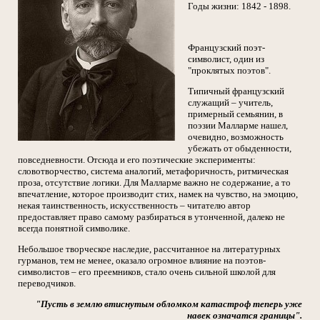
Годы жизни: 1842 - 1898.
Французский поэт-
символист, один из
"проклятых поэтов".
Типичный французский
служащий – учитель,
примерный семьянин, в
поэзии Малларме нашел,
очевидно, возможность
убежать от обыденности,
повседневности. Отсюда и его поэтические эксперименты:
словотворчество, система аналогий, метафоричность, ритмическая
проза, отсутствие логики. Для Малларме важно не содержание, а то
впечатление, которое производит стих, намек на чувство, на эмоцию,
некая таинственность, искусственность – читателю автор
предоставляет право самому разбираться в утонченной, далеко не
всегда понятной символике.
Небольшое творческое наследие, рассчитанное на литературных
гурманов, тем не менее, оказало огромное влияние на поэтов-
символистов – его преемников, стало очень сильной школой для
переводчиков.
"Пусть в землю втиснутым обломком катастроф теперь уже
навек означатся границы".