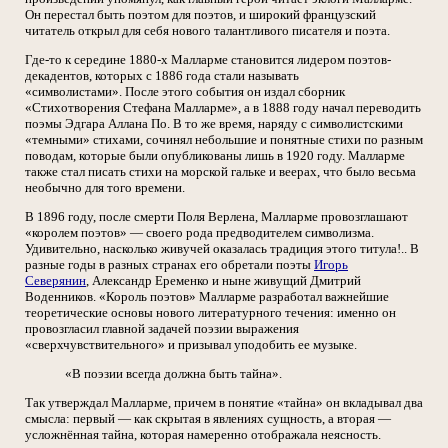
Он перестал быть поэтом для поэтов, и широкий французский
читатель открыл для себя нового талантливого писателя и поэта.
Где-то к середине 1880-х Малларме становится лидером поэтов-
декадентов, которых с 1886 года стали называть
«символистами». После этого события он издал сборник
«Стихотворения Стефана Малларме», а в 1888 году начал переводить
поэмы Эдгара Аллана По. В то же время, наряду с символистскими
«темными» стихами, сочинял небольшие и понятные стихи по разным
поводам, которые были опубликованы лишь в 1920 году. Малларме
также стал писать стихи на морской гальке и веерах, что было весьма
необычно для того времени.
В 1896 году, после смерти Поля Верлена, Mалларме провозглашают
«королем поэтов» — своего рода предводителем символизма.
Удивительно, насколько живучей оказалась традиция этого титула!.. В
разные годы в разных странах его обретали поэты
Игорь
Северянин
, Александр Еременко и ныне живущий Дмитрий
Воденников. «Король поэтов» Малларме разработал важнейшие
теоретические основы нового литературного течения: именно он
провозгласил главной задачей поэзии выражения
«сверхчувствительного» и призывал уподобить ее музыке.
«В поэзии всегда должна быть тайна».
Так утверждал Малларме, причем в понятие «тайна» он вкладывал два
смысла: первый — как скрытая в явлениях сущность, а вторая —
усложнённая тайна, которая намеренно отображала неясность.