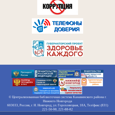
© Централизованная библиотечная система Канавинского района г.
Нижнего Новгорода
603033, Россия, г. Н. Новгород, ул. Гороховецкая, 18А, Тел/факс (831)
221-50-98, 221-88-82
Правила обработки персональных данных