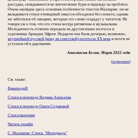
рассудка, складываются во впечатление бури и надежду на проблеск.
Очень наглядна здесь основная особенность текстов Малларме: он не
вкладывал в стихи очевидный смысл и обходился без сюжета, однако
же заботился об эмоциях, которые его слова создадут у читателя. Не
говоря уж о том, что его стихи всегда ритмичны и музыкальны.
Мелодичность отлично передала на другом языке поэтесса и
художница Ариадна Эфрон. Недаром она была дочерью, возможно,
крупнейшей русской (вряд ли советской) поэтессы ХХ века
и почти не
уступала ей в даровании.
Анастасия Белик. Март 2022 года
(
источник
)
См. также:
ВикипедиЯ
Стихи в переводе Вадима Алексеева
Стихи в переводе Ольги Седаковой
Стихотворения
Читать онлайн
С. Малларме. Стихи. "Ироидиада"