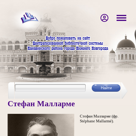
Стефан Малларме
Стефан Малларме (фр.
Stéphane Mallarmé).