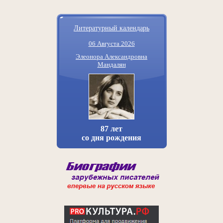
Литературный календарь
06 Августа 2026
Элеонора Александровна
Мандалян
87 лет
со дня рождения