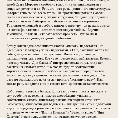
человеческих взаимоотношений, а также в истории (скажем, знает, кто
такой Савва Морозов), свободно говорит на латыни, подкован в
вопросах религии и т.д. Речь его - это речь ироничного интеллектуала,
который явно выше "всего этого". На протяжении романа Савелий
сменит нескольких хозяев, включая студента, "продвинутую" даму и
дворников-гастарбайтеров, поработает крысиным сторожем в
Третьяковке, попадёт в особую кошачью коммуну при церкви, а затем
- в котокафе, а главное - встретит настоящую любовь... Звучит
заманчиво, не так ли? Уже захотелось прочесть? Тут-то мы и
сталкиваемся с одной досадной проблемой.
Есть у кошек одна особенность (хотел написать "недостаток", но
одёрнул себя: откуда у кошек недостатки?). Они, в отличие от тех же
собак, не делают ничего интересного. Возможно, потому, что
слишком умны для этого. Кот - это прежде всего наблюдатель. Именно
поэтому читать "Дни Савелия" интересно только тогда, когда кот-
рассказчик излагает истории о людях, будь то злоключения
киргизских гастарбайтеров в Москве или притча о португальском
миссионере, вынужденном растлить целое племя туземцев, чтобы
дать им возможность покаяться и принять "истинную веру". Как
только речь заходит о жизни самого кота, действие останавливается.
Собственно, этого я и боялся. Когда автор умеет писать, но сказать
ему особенно нечего, начинается словоблудие, упивание
собственным стилем, констатация неких очевидных истин (что
называется, "философия для бедных"). Этим грешил и сам Водолазкин
в двух предыдущих романах, этим отличаются и романы блестящего
стилиста ••••••• ••••••• "Взятие Измаила" и "Венерин волос". "Дни
Савелия" ближе к двум последним: этакое лоскутное одеяло,