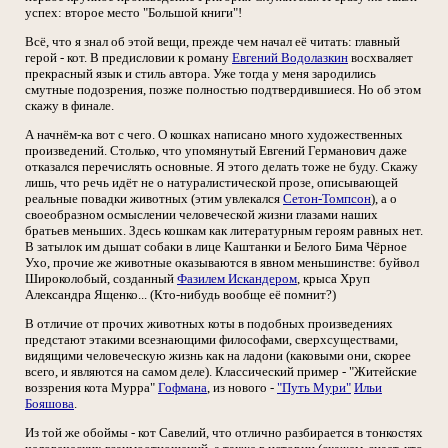
успех: второе место "Большой книги"!
Всё, что я знал об этой вещи, прежде чем начал её читать: главный
герой - кот. В предисловии к роману
Евгений Водолазкин
восхваляет
прекрасный язык и стиль автора. Уже тогда у меня зародились
смутные подозрения, позже полностью подтвердившиеся. Но об этом
скажу в финале.
А начнём-ка вот с чего. О кошках написано много художественных
произведений. Столько, что упомянутый Евгений Германович даже
отказался перечислять основные. Я этого делать тоже не буду. Скажу
лишь, что речь идёт не о натуралистической прозе, описывающей
реальные повадки животных (этим увлекался
Сетон-Томпсон
), а о
своеобразном осмыслении человеческой жизни глазами наших
братьев меньших. Здесь кошкам как литературным героям равных нет.
В затылок им дышат собаки в лице Каштанки и Белого Бима Чёрное
Ухо, прочие же животные оказываются в явном меньшинстве: буйвол
Широколобый, созданный
Фазилем Искандером
, крыса Хруп
Александра Ященко... (Кто-нибудь вообще её помнит?)
В отличие от прочих животных коты в подобных произведениях
предстают этакими всезнающими философами, сверхсуществами,
видящими человеческую жизнь как на ладони (каковыми они, скорее
всего, и являются на самом деле). Классический пример - "Житейские
воззрения кота Мурра"
Гофмана
, из нового -
"Путь Мури"
Ильи
Бояшова
.
Из той же обоймы - кот Савелий, что отлично разбирается в тонкостях