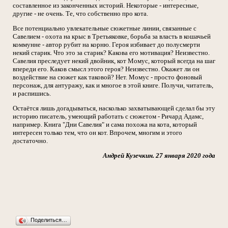
составленное из законченных историй. Некоторые - интересные,
другие - не очень. Те, что собственно про кота.
Все потенциально увлекательные сюжетные линии, связанные с
Савелием - охота на крыс в Третьяковке, борьба за власть в кошачьей
коммунне - автор рубит на корню. Героя избивает до полусмерти
некий старик. Что это за старик? Какова его мотивация? Неизвестно.
Савелия преследует некий двойник, кот Момус, который всегда на шаг
впереди его. Каков смысл этого героя? Неизвестно. Окажет ли он
воздействие на сюжет как таковой? Нет. Момус - просто фоновый
персонаж, для антуражу, как и многое в этой книге. Получи, читатель,
и распишись.
Остаётся лишь догадываться, насколько захватывающей сделал бы эту
историю писатель, умеющий работать с сюжетом - Ричард Адамс,
например. Книга "Дни Савелия" и сама похожа на кота, который
интересен только тем, что он кот. Впрочем, многим и этого
достаточно.
Андрей Кузечкин. 27 января 2020 года
Поделиться…