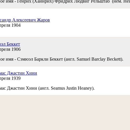
ое имя - Генрих (Хайнрих) Фридрих Людвиг Рельштаб (нем. Heinri
сандр Алексеевич Жаров
преля 1904
эл Беккет
преля 1906
е имя - Сэмюэл Баркли Беккет (англ. Samuel Barclay Beckett).
ас Джастин Хини
преля 1939
ас Джастин Хини (англ. Seamus Justin Heaney).