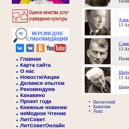
Полн
Алек
13 А
Сэмю
13 А
Главная
Полно
Карта сайта
О нас
Шейм
Новости/Акции
13 А
Делимся опытом
Шейм
Рекомендуем
Канавино
Проект года
Предыдущий
Календарь
Книжные новинки
Далее
неМодное Чтение
ЛитСовет
ЛитСоветОнлайн