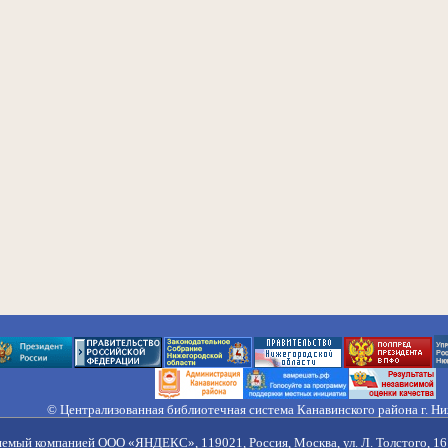
© Централизованная библиотечная система Канавинского района г. Н
603033, Россия, г. Н. Новгород, ул. Гороховецкая, 18А, Тел/факс (831) 2
Правила обработки персональных данных
яемый компанией ООО «ЯНДЕКС», 119021, Россия, Москва, ул. Л. Толстого, 16 