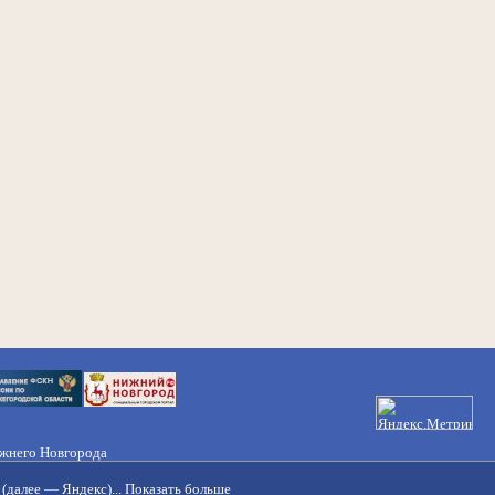
ижнего Новгорода
21-50-98, 221-88-82
(далее — Яндекс)...
Показать больше