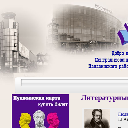
Литературный
Людв
13 А