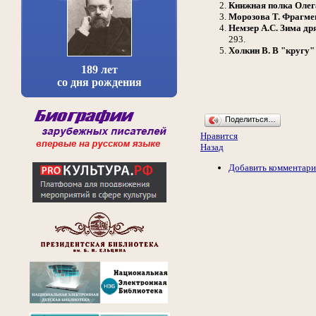
Книжная полка Олега
Морозова Т.
Фрагмен
Немзер А.С.
Зима дря
293.
Холкин В.
В "кругу"
189 лет
со дня рождения
Поделиться…
Нравится
Назад
Добавить комментар