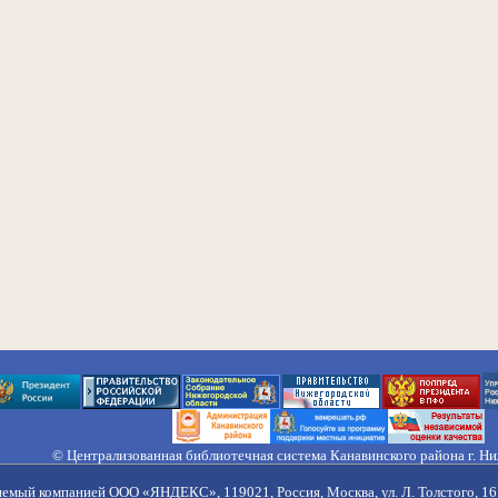
© Централизованная библиотечная система Канавинского района г. Н
603033, Россия, г. Н. Новгород, ул. Гороховецкая, 18А, Тел/факс (831) 2
Правила обработки персональных данных
яемый компанией ООО «ЯНДЕКС», 119021, Россия, Москва, ул. Л. Толстого, 16 