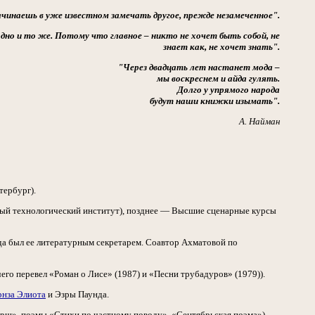
чинаешь в уже известном замечать другое, прежде незамеченное".
 одно и то же. Потому что главное
–
никто не хочет быть собой, не
знает как, не хочет знать".
"Через двадцать лет настанет мода –
мы воскреснем и айда гулять.
Долго у упрямого народа
будут наши книжки изымать".
А. Найман
тербург).
ный технологический институт), позднее — Высшие сценарные курсы
ода был ее литературным секретарем. Соавтор Ахматовой по
его перевел «Роман о Лисе» (1987) и «Песни трубадуров» (1979)).
рнза Элиота
и Эзры Паунда.
арш», поэмы «Стихи по частному поводу», «Сентябрьская поэма»).