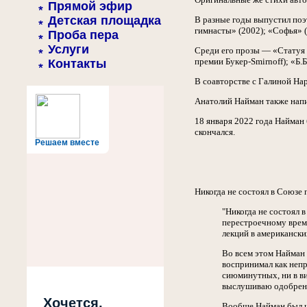
Прямой эфир
Детская площадка
В разные годы выпустил поэ
гимнасты» (2002); «Софья» 
Проба пера
Услуги
Среди его прозы — «Статуя 
премии Букер-Smirnoff); «Б.
Контакты
В соавторстве с Галиной На
Анатолий Найман также напи
18 января 2022 года Найман
скончался.
Решаем вместе
Никогда не состоял в Союзе 
"Никогда не состоял 
перестроечному време
лекций в американски
Во всем этом Найман 
воспринимал как непр
сиюминутных, ни в ви
выслушиваю одобрен
Хочется,
Вообще Найман был ч