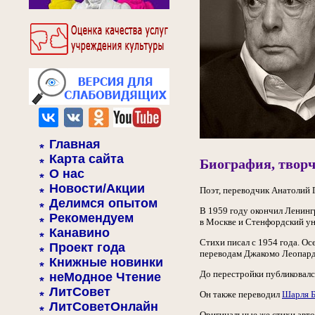
Главная
Карта сайта
Биография, творч
О нас
Новости/Акции
Поэт, переводчик Анатолий 
Делимся опытом
В 1959 году окончил Ленинг
Рекомендуем
в Москве и Стенфордский у
Канавино
Стихи писал с 1954 года. О
Проект года
переводам Джакомо Леопарди
Книжные новинки
До перестройки публиковался
неМодное Чтение
ЛитСовет
Он также переводил
Шарля Б
ЛитСоветОнлайн
Оригинальные же стихи авто