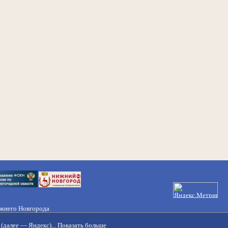
ижнего Новгорода
21-50-98, 221-88-82
(далее — Яндекс)...
Показать больше