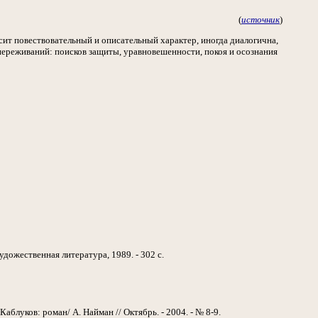
(
источник
)
сит повествовательный и описательный характер, иногда диалогична,
переживаний: поисков защиты, уравновешенности, покоя и осознания
удожественная литература, 1989. - 302 с.
 Каблуков: роман/ А. Найман // Октябрь. - 2004. - № 8-9.