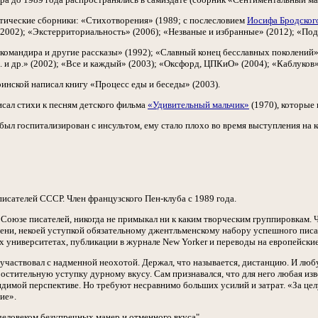
тические сборники: «Стихотворения» (1989; с послесловием
Иосифа Бродског
(2002); «Экстерриториальность» (2006); «Незваные и избранные» (2012); «Под
командира и другие рассказы» (1992); «Славный конец бесславных поколений»
Б. и др.» (2002); «Все и каждый» (2003); «Оксфорд, ЦПКиО» (2004); «Каблуков» 
ринской написал книгу «Процесс еды и беседы» (2003).
сал стихи к песням детского фильма
«Удивительный мальчик»
(1970), которые 
 был госпитализирован с инсультом, ему стало плохо во время выступления на
писателей СССР. Член французского Пен-клуба с 1989 года.
в Союзе писателей, никогда не примыкал ни к каким творческим группировкам.
ни, некоей уступкой обязательному джентльменскому набору успешного писат
х университетах, публикации в журнале New Yorker и переводы на европейские
участвовал с надменной неохотой. Держал, что называется, дистанцию. И лю
остительную уступку дурному вкусу. Сам признавался, что для него любая из
димой перспективе. Но требуют несравнимо больших усилий и затрат. «За цел
ие».
еловеком безупречных манер и отменного вкуса".