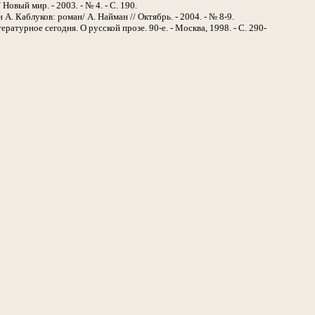
/ Новый мир. - 2003. - № 4. - С. 190.
ан А. Каблуков: роман/ А. Найман // Октябрь. - 2004. - № 8-9.
ературное сегодня. О русской прозе. 90-е. - Москва, 1998. - С. 290-