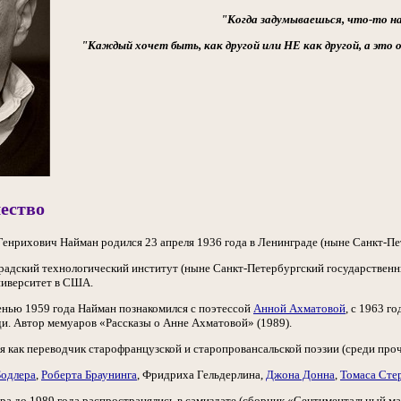
"Когда задумываешься, что-то на
"
Каждый хочет быть, как другой или НЕ как другой, а это
ество
Генрихович Найман родился 23 апреля 1936 года в Ленинграде (ныне Санкт-Пе
радский технологический институт (ныне Санкт-Петербургский государствен
ниверситет в США.
сенью 1959 года Найман познакомился с поэтессой
Анной Ахматовой
, с 1963 г
. Автор мемуаров «Рассказы о Анне Ахматовой» (1989).
 как переводчик старофранцузской и старопровансальской поэзии (среди проч
одлера
,
Роберта Браунинга
, Фридриха Гельдерлина,
Джона Донна
,
Томаса Сте
ра до 1989 года распространялись в самиздате (сборник «Сентиментальный м