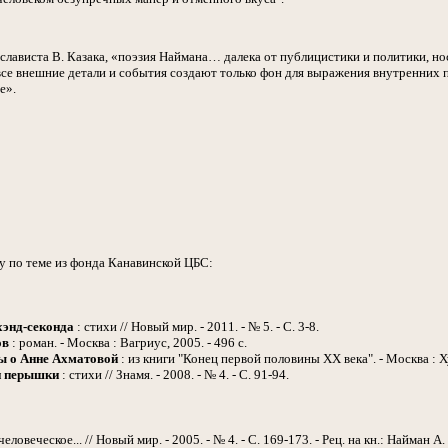
слависта В. Казака, «поэзия Наймана… далека от публицистики и политики, но
все внешние детали и события создают только фон для выражения внутренних 
е».
у по теме из фонда Канавинской ЦБС:
хэнд-секонда
: стихи // Новый мир. - 2011. - № 5. - С. 3-8.
ов
: роман. - Москва : Вагриус, 2005. - 496 с.
ы о Анне Ахматовой
: из книги "Конец первой половины ХХ века". - Москва : Х
и перышки
: стихи // Знамя. - 2008. - № 4. - С. 91-94.
ловеческое... // Новый мир. - 2005. - № 4. - С. 169-173. - Рец. на кн.: Найман А.