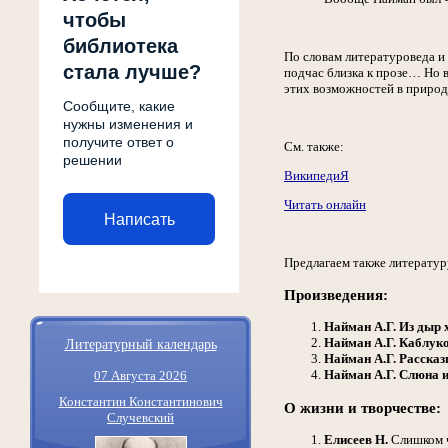
чтобы
библиотека
По словам литературоведа и 
стала лучше?
подчас близка к прозе… Но 
этих возможностей в природ
Сообщите, какие
нужны изменения и
получите ответ о
См. также:
решении
ВикипедиЯ
Читать онлайн
Написать
Предлагаем также литератур
Произведения:
Найман А.Г.
Из дыр 
Литературный календарь
Найман А.Г.
Каблук
Найман А.Г.
Рассказ
Найман А.Г.
Слюна 
07 Августа 2026
Константин Константинович
О жизни и творчестве:
Случевский
Елисеев Н.
Слишком че