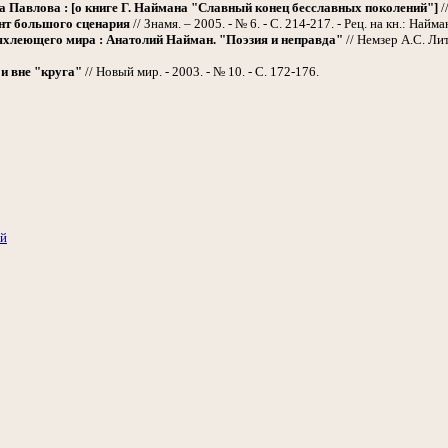
 Павлова : [о книге Г. Наймана "Славный конец бесславных поколений"]
/
т большого сценария
// Знамя. – 2005. - № 6. - С. 214-217. - Рец. на кн.: Найм
хлеющего мира : Анатолий Найман. "Поэзия и неправда"
// Немзер А.С. Лит
 и вне "круга"
// Новый мир. - 2003. - № 10. - С. 172-176.
ий