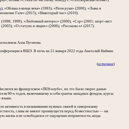
о
); «Облака в конце века» (1993); «Ритм руки» (2000); «Львы и
ношение Гале» (2015), «Никоторый час» (2016).
 (1998; 1999); «Любовный интерес» (2000); «Сэр» (2001; шорт-лист
(2005); «О статуях и людях» (2006); «Рассказы о» (2017).
исполнила Алла Пугачева.
 конференции в ВШЭ. В ночь на 21 января 2022 года Анатолий Найман
(
источник
)
 Числился во французском «ПЕН-клубе», но это было скорее данью
еля 90-х годов, включавшему в себя гранты западных фондов, курсы
 языки.
бую активность в налаживании нужных связей и саморекламу
вестность, слава не имеют преимуществ перед безвестностью — ни
ую жизнь я не освободился от ощущения неприятности, когда