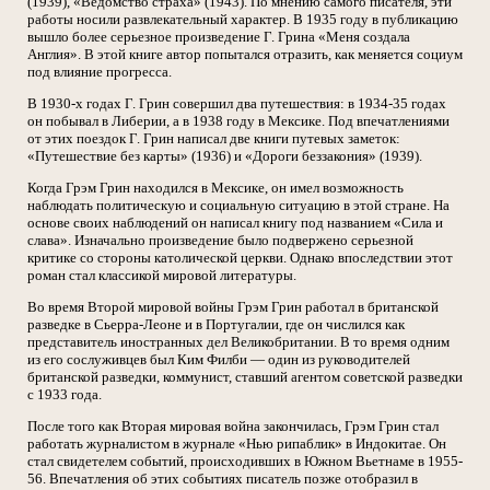
(1939), «Ведомство страха» (1943). По мнению самого писателя, эти
работы носили развлекательный характер. В 1935 году в публикацию
вышло более серьезное произведение Г. Грина «Меня создала
Англия». В этой книге автор попытался отразить, как меняется социум
под влияние прогресса.
В 1930-х годах Г. Грин совершил два путешествия: в 1934-35 годах
он побывал в Либерии, а в 1938 году в Мексике. Под впечатлениями
от этих поездок Г. Грин написал две книги путевых заметок:
«Путешествие без карты» (1936) и «Дороги беззакония» (1939).
Когда Грэм Грин находился в Мексике, он имел возможность
наблюдать политическую и социальную ситуацию в этой стране. На
основе своих наблюдений он написал книгу под названием «Сила и
слава». Изначально произведение было подвержено серьезной
критике со стороны католической церкви. Однако впоследствии этот
роман стал классикой мировой литературы.
Во время Второй мировой войны Грэм Грин работал в британской
разведке в Сьерра-Леоне и в Португалии, где он числился как
представитель иностранных дел Великобритании. В то время одним
из его сослуживцев был Ким Филби — один из руководителей
британской разведки, коммунист, ставший агентом советской разведки
с 1933 года.
После того как Вторая мировая война закончилась, Грэм Грин стал
работать журналистом в журнале «Нью рипаблик» в Индокитае. Он
стал свидетелем событий, происходивших в Южном Вьетнаме в 1955-
56. Впечатления об этих событиях писатель позже отобразил в