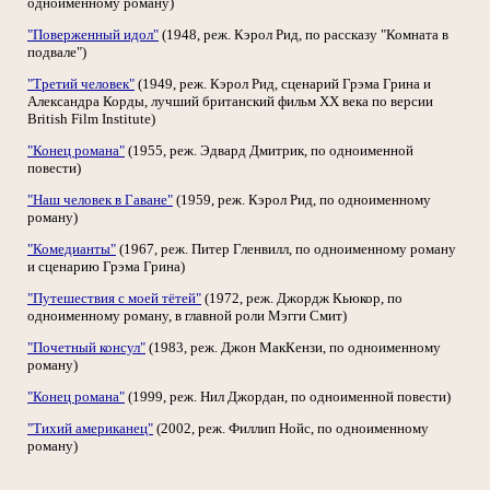
одноименному роману)
"Поверженный идол"
(1948, реж. Кэрол Рид, по рассказу "Комната в
подвале")
"Третий человек"
(1949, реж. Кэрол Рид, сценарий Грэма Грина и
Александра Корды, лучший британский фильм XX века по версии
British Film Institute)
"Конец романа"
(1955, реж. Эдвард Дмитрик, по одноименной
повести)
"Наш человек в Гаване"
(1959, реж. Кэрол Рид, по одноименному
роману)
"Комедианты"
(1967, реж. Питер Гленвилл, по одноименному роману
и сценарию Грэма Грина)
"Путешествия с моей тётей"
(1972, реж. Джордж Кьюкор, по
одноименному роману, в главной роли Мэгги Смит)
"Почетный консул"
(1983, реж. Джон МакКензи, по одноименному
роману)
"Конец романа"
(1999, реж. Нил Джордан, по одноименной повести)
"Тихий американец"
(2002, реж. Филлип Нойс, по одноименному
роману)