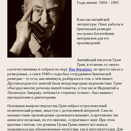
Годы жизни: 1904 – 1991.
Классик английской
литературы. Опыт работы в
британской разведке
послужил богатейшим
материалом для его
произведений.
Английский писатель Грэм
Грин, в отличие от своего
соотечественника и собрата по перу
Яна Флеминга
, не просто писал о
разведчиках, а сам в 1940-е годы был сотрудником британской
разведки – то есть, как минимум, разбирался в том, о чём пишет.
Другим родом его занятий была международная журналистика. Грин
объездил многие регионы нашей планеты, в том числе Индокитай и
Латинскую Америку, побывал в «горячих точках», был знаком с
президентами и диктаторами.
Основным жанром творчества Грин избрал остросюжетный
политический роман, зачастую с детективной интригой. Сам он
называл такие произведения «развлекательными», в противовес им
написав и несколько, по его мнению, «серьёзных» книг. При этом
критики считали, что романы Грэма Грина имеют все шансы
понравиться как обыкновенным читателям, так и интеллектуалам. Для