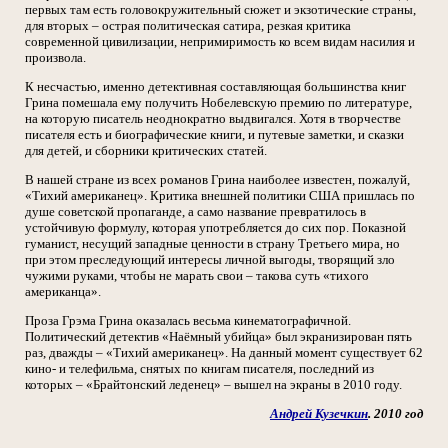
первых там есть головокружительный сюжет и экзотические страны,
для вторых – острая политическая сатира, резкая критика
современной цивилизации, непримиримость ко всем видам насилия и
произвола.
К несчастью, именно детективная составляющая большинства книг
Грина помешала ему получить Нобелевскую премию по литературе,
на которую писатель неоднократно выдвигался. Хотя в творчестве
писателя есть и биографические книги, и путевые заметки, и сказки
для детей, и сборники критических статей.
В нашей стране из всех романов Грина наиболее известен, пожалуй,
«Тихий американец». Критика внешней политики США пришлась по
душе советской пропаганде, а само название превратилось в
устойчивую формулу, которая употребляется до сих пор. Показной
гуманист, несущий западные ценности в страну Третьего мира, но
при этом преследующий интересы личной выгоды, творящий зло
чужими руками, чтобы не марать свои – такова суть «тихого
американца».
Проза Грэма Грина оказалась весьма кинематографичной.
Политический детектив «Наёмный убийца» был экранизирован пять
раз, дважды – «Тихий американец». На данный момент существует 62
кино- и телефильма, снятых по книгам писателя, последний из
которых – «Брайтонский леденец» – вышел на экраны в 2010 году.
Андрей Кузечкин
. 2010 год