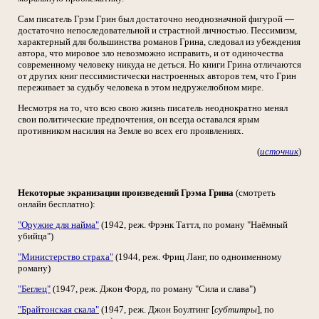
Сам писатель Грэм Грин был достаточно неоднозначной фигурой —
достаточно непоследовательной и страстной личностью. Пессимизм,
характерный для большинства романов Грина, следовал из убеждения
автора, что мировое зло невозможно исправить, и от одиночества
современному человеку никуда не деться. Но книги Грина отличаются
от других книг пессимистически настроенных авторов тем, что Грин
переживает за судьбу человека в этом недружелюбном мире.
Несмотря на то, что всю свою жизнь писатель неоднократно менял
свои политические предпочтения, он всегда оставался ярым
противником насилия на Земле во всех его проявлениях.
(
источник
)
Некоторые экранизации произведений Грэма Грина
(смотреть
онлайн бесплатно):
"Оружие для найма"
(1942, реж. Фрэнк Таттл, по роману "Наёмный
убийца")
"Министерство страха"
(1944, реж. Фриц Ланг, по одноименному
роману)
"Беглец"
(1947, реж. Джон Форд, по роману "Сила и слава")
"Брайтонская скала"
(1947, реж. Джон Боултинг [
субтитры
], по