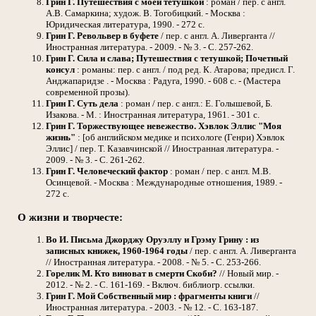
Грин Г.
Путешествия с моей тетушкой
: роман / пер. с англ.
А.В. Самаркина; худож. В. Тогобицкий. - Москва :
Юридическая литература, 1990. - 272 с.
Грин Г.
Револьвер в буфете
/ пер. с англ. А. Ливерганта //
Иностранная литература. - 2009. - № 3. - С. 257-262.
Грин Г.
Сила и слава; Путешествия с тетушкой; Почетный
консул
: романы: пер. с англ. / под ред. К. Атарова; предисл. Г.
Анджапаридзе . - Москва : Радуга, 1990. - 608 с. - (Мастера
современной прозы).
Грин Г.
Суть дела
: роман / пер. с англ.: Е. Голышевой, Б.
Изакова. - М. : Иностранная литература, 1961. - 301 с.
Грин Г.
Торжествующее невежество. Хэвлок Эллис "Моя
жизнь"
: [об английском медике и психологе (Генри) Хэвлок
Эллис] / пер. Т. Казавчинской // Иностранная литература. -
2009. - № 3. - С. 261-262.
Грин Г.
Человеческий фактор
: роман / пер. с англ. М.В.
Осинцевой. - Москва : Международные отношения, 1989. -
272 с.
О жизни и творчесте:
Во И.
Письма Джорджу Оруэллу и Грэму Грину : из
записных книжек, 1960-1964 годы
/ пер. с англ. А. Ливерганта
// Иностранная литература. - 2008. - № 5. - С. 253-266.
Горелик М.
Кто виноват в смерти Скоби?
// Новый мир. -
2012. - № 2. - С. 161-169. - Включ. библиогр. ссылки.
Грин Г.
Мой Собственный мир : фрагменты книги
//
Иностранная литература. - 2003. - № 12. - С. 163-187.