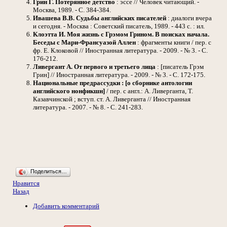
Грин Г.
Потерянное детство
: эссе // Человек читающий. -
Москва, 1989. - С. 384-384.
Ивашева В.В.
Судьбы английских писателей
: диалоги вчера
и сегодня. - Москва : Советский писатель, 1989. - 443 с. : ил.
Клоэтта И.
Моя жизнь с Грэмом Грином. В поисках начала.
Беседы с Мари-Франсуазой Аллен
: фрагменты книги / пер. с
фр. Е. Клоковой // Иностранная литература. - 2009. - № 3. - С.
176-212.
Ливергант А.
От первого и третьего лица
: [писатель Грэм
Грин] // Иностранная литература. - 2009. - № 3. - С. 172-175.
Национальные предрассудки : [о сборнике антологии
английского нонфикшн]
/ пер. с англ.: А. Ливерганта, Т.
Казавчинской ; вступ. ст. А. Ливерганта // Иностранная
литература. - 2007. - № 8. - С. 241-283.
Поделиться…
Нравится
Назад
Добавить комментарий