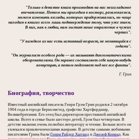
"Только в детстве книги производят на нас неизгладимое
впечатление. Потом мы приходим в восторг, развлекаемся,
можем изменить взгляды, которых придерживались, но чаще
находим в книгах всего лишь подтверждение тому, что уже знаем.
В них, как в любви, нам льстит наше отражение в чужих
чертах".
"У каждого из нас есть истинный возраст, не меняющийся с
годами".
"Он журналист особого рода — их называют дипломатическими
обозревателями. Он заранее составляет себе какую-нибудь
концепцию, а потом подгоняет под нее все факты".
Г. Грин
Биография, творчество
Известный английский писатель Генри Грэм Грин родился 2 октября
1904 года в городе Беркхэмстед, графство Хартфордшир,
Великобритания. Его отец был директором престижной английской
школы. Всего в семье было шестеро детей, Грэм был четвертым. В
детстве мальчик очень полюбил литератору и чтение. Больше всего он
увлекался приключенческими жанрами. В детстве самыми любимыми
писателями Грина были
Генри Райдер Хаггард
и
Джозеф Конрад
. Как