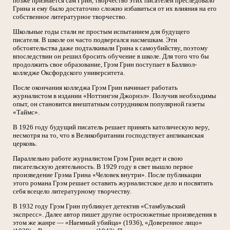
позже призна́ется сам Грин, творчество этих писателей преследовало
Грина и ему было достаточно сложно избавиться от их влияния на его
собственное литературное творчество.
Школьные годы стали не простым испытанием для будущего
писателя. В школе он часто подвергался насмешкам. Эти
обстоятельства даже подталкивали Грина к самоубийству, поэтому
впоследствии он решил бросить обучение в школе. Для того что бы
продолжить свое образование, Грэм Грин поступает в Баллиол-
колледже Оксфордского университета.
После окончания колледжа Грэм Грин начинает работать
журналистом в издании «Ноттингэм Джорнэл». Получив необходимы
опыт, он становится внештатным сотрудником популярной газеты
«Таймс».
В 1926 году будущий писатель решает принять католическую веру,
несмотря на то, что в Великобритании господствует англиканская
церковь.
Параллельно работе журналистом Грэм Грин ведет и свою
писательскую деятельность. В 1929 году в свет вышло первое
произведение Грэма Грина «Человек внутри». После публикации
этого романа Грэм решает оставить журналистское дело и посвятить
себя всецело литературному творчеству.
В 1932 году Грэм Грин публикует детектив «Стамбульский
экспресс». Далее автор пишет другие остросюжетные произведения в
этом же жанре — «Наемный убийца» (1936), «Доверенное лицо»