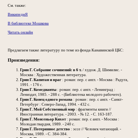
См. также:
ВикипедиЯ
В библиотеке Мошкова
Читать онлайн
Предлагаем также литературу по теме из фонда Канавинской ЦБС:
Произведения:
Грин Г.
Собрание сочинений: в 6 т.
/ худож. Д. Шимилис. -
Москва : Художественная литература.
Грин Г.
Капитан и враг
: роман: пер. с англ. - Москва : Радуга,
1991. - 176 с.
Грин Г.
Комедианты
: роман: пер. с англ. - Ленинград :
Лениздат, 1985. - 288 с. - (Библиотека молодого рабочего).
Грин Г.
Конец одного романа
: роман : пер. с англ. - Санкт-
Петербург : Северо-Запад, 1994. - 432 с.
Грин Г.
Мой Собственный мир
: фрагменты книги //
Иностранная литература. - 2003. - № 12. - С. 163-187.
Грин Г.
Монсеньор Кихот
: роман: пер. с англ. - Москва :
Молодая гвардия, 1989. - 240 с.
Грин Г.
Потерянное детство
: эссе // Человек читающий. -
Москва, 1989. - С. 384-384.