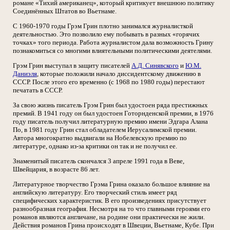
романе «Тихий американец», который критикует внешнюю политику
Соединённых Штатов во Вьетнаме.
С 1960-1970 годы Грэм Грин плотно занимался журналисткой
деятельностью. Это позволило ему побывать в разных «горячих
точках» того периода. Работа журналистом дала возможность Грину
познакомиться со многими влиятельными политическими деятелями.
Грэм Грин выступал в защиту писателей
А.Д. Синявского
и
Ю.М.
Даниэля
, которые положили начало диссидентскому движению в
СССР. После этого его временно (с 1968 по 1980 годы) перестают
печатать в СССР.
За свою жизнь писатель Грэм Грин был удостоен ряда престижных
премий. В 1941 году он был удостоен Готорнденской премии, в 1976
году писатель получил литературную премию имени Эдгара Алана
По, в 1981 году Грин стал обладателем Иерусалимской премии.
Автора многократно выдвигали на Нобелевскую премию по
литературе, однако из-за критики он так и не получил ее.
Знаменитый писатель скончался 3 апреле 1991 года в Веве,
Швейцария, в возрасте 86 лет.
Литературное творчество Грэма Грина оказало большое влияние на
английскую литературу. Его творческий стиль имеет ряд
специфических характеристик. В его произведениях присутствует
разнообразная география. Несмотря на то что главными героями его
романов являются англичане, на родине они практически не жили.
Действия романов Грина происходят в Швеции, Вьетнаме, Кубе. При