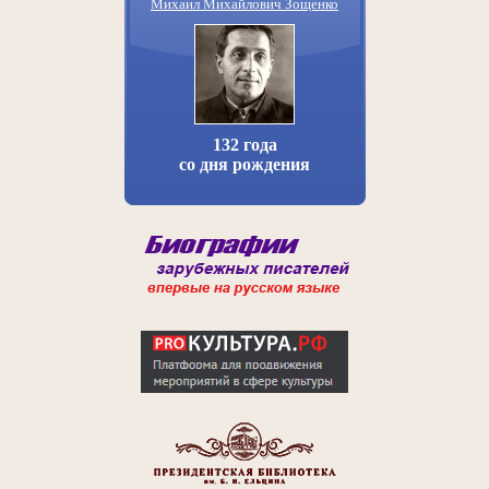
Михаил Михайлович Зощенко
132 года
со дня рождения