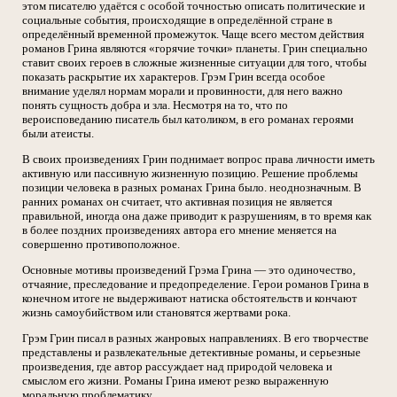
этом писателю удаётся с особой точностью описать политические и
социальные события, происходящие в определённой стране в
определённый временной промежуток. Чаще всего местом действия
романов Грина являются «горячие точки» планеты. Грин специально
ставит своих героев в сложные жизненные ситуации для того, чтобы
показать раскрытие их характеров. Грэм Грин всегда особое
внимание уделял нормам морали и провинности, для него важно
понять сущность добра и зла. Несмотря на то, что по
вероисповеданию писатель был католиком, в его романах героями
были атеисты.
В своих произведениях Грин поднимает вопрос права личности иметь
активную или пассивную жизненную позицию. Решение проблемы
позиции человека в разных романах Грина было. неоднозначным. В
ранних романах он считает, что активная позиция не является
правильной, иногда она даже приводит к разрушениям, в то время как
в более поздних произведениях автора его мнение меняется на
совершенно противоположное.
Основные мотивы произведений Грэма Грина — это одиночество,
отчаяние, преследование и предопределение. Герои романов Грина в
конечном итоге не выдерживают натиска обстоятельств и кончают
жизнь самоубийством или становятся жертвами рока.
Грэм Грин писал в разных жанровых направлениях. В его творчестве
представлены и развлекательные детективные романы, и серьезные
произведения, где автор рассуждает над природой человека и
смыслом его жизни. Романы Грина имеют резко выраженную
моральную проблематику.