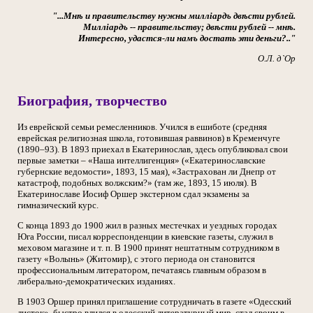
"...Мнѣ и правительству нужны милліардъ двѣсти рублей.
Милліардъ -- правительству; двѣсти рублей -- мнѣ.
Интересно, удастся-ли намъ достать эти деньги?.."
О.Л. д`Ор
Биография, творчество
Из еврейской семьи ремесленников. Учился в ешиботе (средняя
еврейская религиозная школа, готовившая раввинов) в Кременчуге
(1890–93). В 1893 приехал в Екатеринослав, здесь опубликовал свои
первые заметки – «Наша интеллигенция» («Екатеринославские
губернские ведомости», 1893, 15 мая), «Застрахован ли Днепр от
катастроф, подобных волжским?» (там же, 1893, 15 июля). В
Екатеринославе Иосиф Оршер экстерном сдал экзамены за
гимназический курс.
С конца 1893 до 1900 жил в разных местечках и уездных городах
Юга России, писал корреспонденции в киевские газеты, служил в
меховом магазине и т. п. В 1900 принят нештатным сотрудником в
газету «Волынь» (Житомир), с этого периода он становится
профессиональным литератором, печатаясь главным образом в
либерально-демократических изданиях.
В 1903 Оршер принял приглашение сотрудничать в газете «Одесский
листок», быстро влился в одесский литературный мир, стал своим в