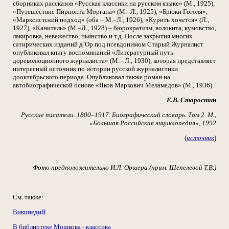
сборниках рассказов «Русская классики на русском языке» (М., 1925),
«Путешествие Пирпонта Моргана» (М.–Л., 1925), «Брюки Гоголя»,
«Марксистский подход» (оба – М.–Л., 1926), «Курить хочется» (Л.,
1927), «Канитель» (М.–Л., 1928) – бюрократизм, волокита, кумовство,
лакировка, невежество, пьянство и т.д. После закрытия многих
сатирических изданий д`Ор под псевдонимом Старый Журналист
опубликовал книгу воспоминаний «Литературный путь
дореволюционного журналиста» (М.– Л., 1930), которая представляет
интересный источник по истории русской журналистики
дооктябрьского периода. Опубликовал также роман на
автобиографической основе «Яков Маркович Меламедов» (М., 1936).
Е.В. Старостин
Русские писатели. 1800–1917. Биографический словарь. Том 2. М.,
«Большая Российская энциклопедия», 1992
(
источник
)
Фото предположительно И.Л. Оршера (прим. Шепелевой Т.В.)
См. также:
ВикипедиЯ
В библиотеке Мошкова - классика