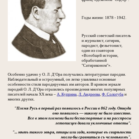
Годы жизни: 1878 - 1942.
Русский советский писатель
и журналист, сатирик,
пародист, фельетонист,
один из соавторов
«Всеобщей истории,
обработанной
"Сатириконом"».
Особенно удачно у О. Л. Д’Ора получались литературные пародии.
Наблюдательный и остроумный, он легко улавливал основные
особенности стиля пародируемых им авторов. В кривом зеркале
пародий О. Л. Д’Ора отразились произведения многих популярных
писателей начала XX века –
А. Куприна
,
Л. Андреева
,
Ф. Сологуба
и
многих других.
"Племя Русь в первый раз появилось в России в 862 году. Откуда
оно появилось — никому не было известно.
Все в этом племени были беспаспортные и на расспросы
летописцев давали уклончивые ответы".
"... нѣтъ такого звѣря, птицы или гада, которые въ свирѣпости
могли-бы сравниться съ человѣкомъ".