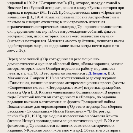
изданной в 1912 г. “Сатириконом”» (П.), которое, наряду с главой о
Николае I из «Русской истории», вошло в книгу «Русская история при
варягах и ворягах» (М., 1922). Публицистическая книга «Проклятие
начавшим» ([П., 1914]) была направлена против Австро-Венгрии и
призывала к защите отечества; в ней отразилась известная
ограниченность исторических взглядов д`Ор: прошлое человечества
он представляет как случайное нагромождение событий, фактов,
несуразностей, игрой которых правит «его величество случай»
(«история повторяется. Меняется «место действия», меняются имена
«действующих лиц», но содержание пьесы всегда почти одно и то
же», с. 36).
Перед революцией д`Ор сотрудничал в революционно-
демократическом журнале «Красный бич», «Божья коровка», многие
авторы которых после Октября перешли на работу в органы сов
печати, в т. ч. д`Ор. В это время он знакомится с
Д. Бедным
, В.В.
Маяковским. С апреля 1918 он ответственный редактор журнала
«Гильотина», появление которого антиреволюционная пресса (газеты
«Современное слово», «Петроградское эхо») встретила враждебно,
назвав д`Ор и В.В. Князева «внезапными большевиками». В первые
годы Советской власти он сотрудничает в «Правде», по заданию
редакции выезжая в агитвагонах на фронты Гражданской войны.
Показательным для мировоззрения д`Ор этого периода был сборник
рассказов «Он социалист.– Иваны Ивановичи.– “В Петроград
прибыл”» (П., 1918), где в одном из рассказов он объявлял Христа
(мессию Иешуа) проповедником социалистических идей. В 20-е гг.
фельетоны д`Ор появляются во многих советских сатирических
изданиях («Красные огни», «Бегемот» и др.). Объекты его сатиры в