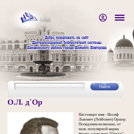
О.Л. д`Ор
Настоящее имя - Иосиф
Львович (Лейбович) Оршер.
Псевдоним возможно, от
назв. популярной марки
франц. одеколона "Олд'ор".