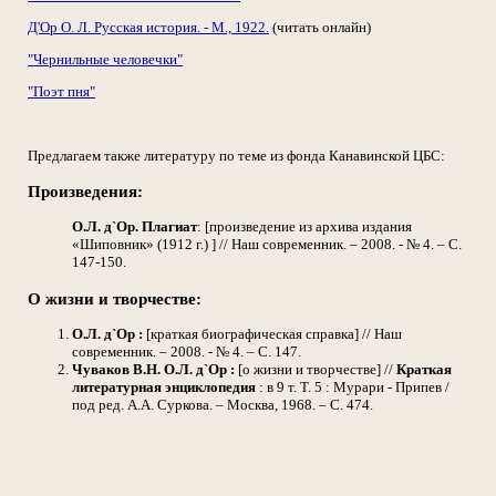
Д'Ор О. Л. Русская история. - М., 1922.
(читать онлайн)
"Чернильные человечки"
"Поэт пня"
Предлагаем также литературу по теме из фонда Канавинской ЦБС:
Произведения:
О.Л. д`Ор. Плагиат
: [произведение из архива издания
«Шиповник» (1912 г.) ] // Наш современник. – 2008. - № 4. – С.
147-150.
О жизни и творчестве:
О.Л. д`Ор :
[краткая биографическая справка] // Наш
современник. – 2008. - № 4. – С. 147.
Чуваков В.Н. О.Л. д`Ор :
[о жизни и творчестве] //
Краткая
литературная энциклопедия
: в 9 т. Т. 5 : Мурари - Припев /
под ред. А.А. Суркова. – Москва, 1968. – С. 474.