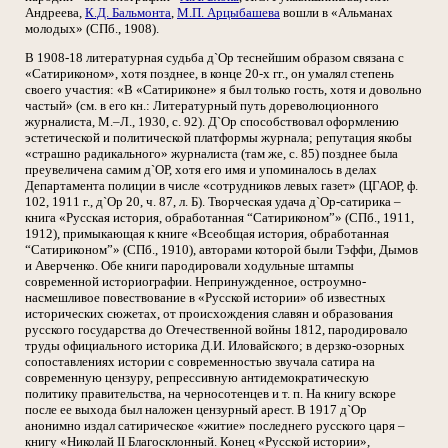
Андреева,
К.Д. Бальмонта
,
М.П. Арцыбашева
вошли в «Альманах
молодых» (СПб., 1908).
В 1908-18 литературная судьба д`Ор теснейшим образом связана с
«Сатириконом», хотя позднее, в конце 20-х гг., он умалял степень
своего участия: «В «Сатириконе» я был только гость, хотя и довольно
частый» (см. в его кн.: Литературный путь дореволюционного
журналиста, М.–Л., 1930, с. 92). Д`Ор способствовал оформлению
эстетической и политической платформы журнала; репутация якобы
«страшно радикального» журналиста (там же, с. 85) позднее была
преувеличена самим д`ОР, хотя его имя и упоминалось в делах
Департамента полиции в числе «сотрудников левых газет» (ЦГАОР, ф.
102, 1911 г., д`Ор 20, ч. 87, л. Б). Творческая удача д`Ор-сатирика –
книга «Русская история, обработанная “Сатириконом”» (СПб., 1911,
1912), примыкающая к книге «Всеобщая история, обработанная
“Сатириконом”» (СПб., 1910), авторами которой были Тэффи, Дымов
и Аверченко. Обе книги пародировали ходульные штампы
современной историографии. Непринужденное, остроумно-
насмешливое повествование в «Русской истории» об известных
исторических сюжетах, от происхождения славян и образования
русского государства до Отечественной войны 1812, пародировало
труды официального историка Д.И. Иловайского; в дерзко-озорных
сопоставлениях истории с современностью звучала сатира на
современную цензуру, репрессивную антидемократическую
политику правительства, на черносотенцев и т. п. На книгу вскоре
после ее выхода был наложен цензурный арест. В 1917 д`Ор
анонимно издал сатирическое «житие» последнего русского царя –
книгу «Николай II Благосклонный. Конец «Русской истории»,