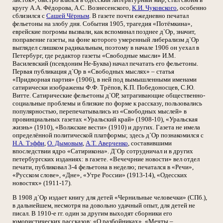
кругу А.А. Фёдорова, А.С. Вознесенского,
К.И. Чуковского
, особенно
сблизился с
Сашей Чёрным
. В газете почти ежедневно печатал
фельетоны на злобу дня. События 1905, трагедия «Потёмкина»,
еврейские погромы вызвали, как вспоминал позднее д`Ор, значит,
поправение газеты, на фоне которого умеренный либерализм д`Ор
выглядел слишком радикальным, поэтому в начале 1906 он уехал в
Петербург, где редактор газеты «Свободные мысли» И.М.
Василевский (псевдоним Не-Буква) начал печатать его фельетоны.
Первая публикация д`Ор в «Свободных мыслях» – статья
«Придворная партия» (1906), в ней под вымышленными именами
сатирически изображены Ф.Ф. Трёпов, К.П. Победоносцев, С.Ю.
Витте. Сатирические фельетоны д`ОР, затрагивающие общественно-
социальные проблемы и близкие по форме к рассказу, пользовались
популярностью, перепечатывались из «Свободных мыслей» в
провинциальных газетах «Уральский край» (1908-10), «Уральская
жизнь» (1910), «Волжские вести» (1910) и других. Газета не имела
определённой политической платформы; здесь д`Ор познакомился с
Н.А. Тэффи
,
О. Дымовым
,
А.Т. Аверченко
, составившими
впоследствии ядро «Сатирикона». Д`Ор сотрудничал и в других
петербургских изданиях: в газете. «Вечечрние новости» вел отдел
печати, публиковал 3-4 фельетона в неделю; печатался в «Речи»,
«Русском слове», «Дне», «Утре России» (1913-14), «Одесских
новостях» (1911-17).
В 1908 д`Ор издает книгу для детей «Чернильные человечки» (СПб.),
в дальнейшем, несмотря на довольно удачный опыт, для детей не
писал. В 1910-е гг. один за другим выходят сборники его
юмористических рассказов: «О разбойниках», «Мечты.–