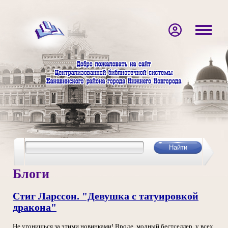
Блоги
Стиг Ларссон. "Девушка с татуировкой
дракона"
Не угонишься за этими новинками! Вроде, модный бестселлер, у всех