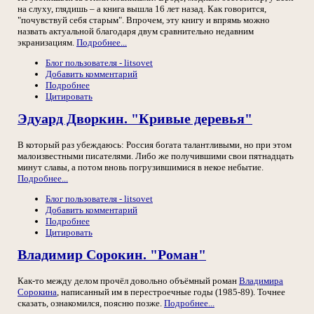
на слуху, глядишь – а книга вышла 16 лет назад. Как говорится,
"почувствуй себя старым". Впрочем, эту книгу и впрямь можно
назвать актуальной благодаря двум сравнительно недавним
экранизациям.
Подробнее...
Блог пользователя - litsovet
Добавить комментарий
Подробнее
Цитировать
Эдуард Дворкин. "Кривые деревья"
В который раз убеждаюсь: Россия богата талантливыми, но при этом
малоизвестными писателями. Либо же получившими свои пятнадцать
минут славы, а потом вновь погрузившимися в некое небытие.
Подробнее...
Блог пользователя - litsovet
Добавить комментарий
Подробнее
Цитировать
Владимир Сорокин. "Роман"
Как-то между делом прочёл довольно объёмный роман
Владимира
Сорокина
, написанный им в перестроечные годы (1985-89). Точнее
сказать, ознакомился, поясню позже.
Подробнее...