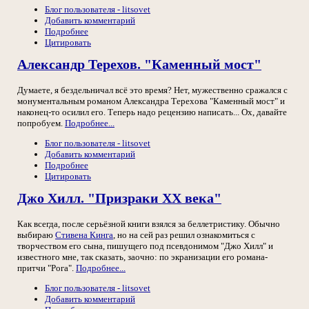
Блог пользователя - litsovet
Добавить комментарий
Подробнее
Цитировать
Александр Терехов. "Каменный мост"
Думаете, я бездельничал всё это время? Нет, мужественно сражался с
монументальным романом Александра Терехова "Каменный мост" и
наконец-то осилил его. Теперь надо рецензию написать... Ох, давайте
попробуем.
Подробнее...
Блог пользователя - litsovet
Добавить комментарий
Подробнее
Цитировать
Джо Хилл. "Призраки XX века"
Как всегда, после серьёзной книги взялся за беллетристику. Обычно
выбираю
Стивена Кинга
, но на сей раз решил ознакомиться с
творчеством его сына, пишущего под псевдонимом "Джо Хилл" и
известного мне, так сказать, заочно: по экранизации его романа-
притчи "Рога".
Подробнее...
Блог пользователя - litsovet
Добавить комментарий