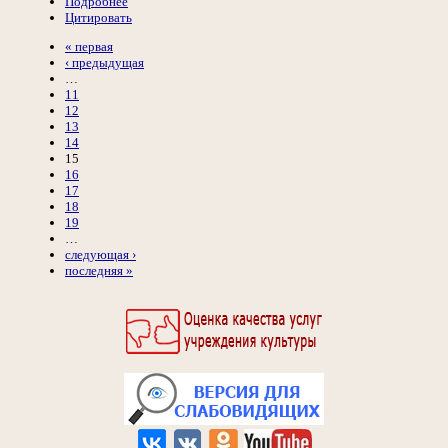
Подробнее
Цитировать
« первая
‹ предыдущая
…
11
12
13
14
15
16
17
18
19
…
следующая ›
последняя »