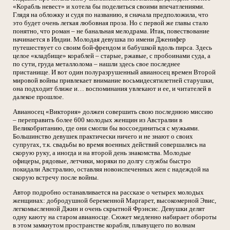
«Корабль невест» и хотела бы поделиться своими впечатлениями.
Глядя на обложку и судя по названию, я сначала предположила, что
это будет очень легкая любовная проза. Но с первой же главы стало
понятно, что роман – не банальная мелодрама. Итак, повествование
начинается в Индии. Молодая девушка по имени Дженифер
путешествует со своим бой-френдом и бабушкой вдоль пирса. Здесь
целое «кладбище» кораблей – старые, ржавые, с пробоинами суда, а
по сути, груда металлолома – нашли здесь свое последнее
пристанище. И вот один полуразрушенный авианосец времен Второй
мировой войны привлекает внимание восьмидесятилетней старушки,
она подходит ближе и… воспоминания увлекают и ее, и читателей в
далекое прошлое.
Авианосец «Виктория» должен совершить свою последнюю миссию
– переправить более 600 молодых женщин из Австралии в
Великобританию, где они смогли бы воссоединиться с мужьями.
Большинство девушек практически ничего и не знают о своих
супругах, т.к. свадьбы во время военных действий совершались на
скорую руку, а иногда и на второй день знакомства. Молодые
офицеры, рядовые, летчики, моряки по долгу службы быстро
покидали Австралию, оставляя новоиспеченных жен с надеждой на
скорую встречу после войны.
Автор подробно останавливается на рассказе о четырех молодых
женщинах: добродушной беременной Маргарет, высокомерной Эвис,
легкомысленной Джин и очень скрытной Фрэнсис. Девушки делят
одну каюту на старом авианосце. Сюжет медленно набирает обороты
в этом замкнутом пространстве корабля, плывущего по волнам