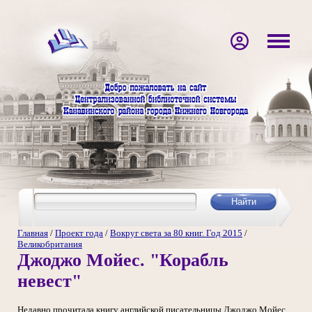
Главная
/
Проект года
/
Вокруг света за 80 книг. Год 2015
/
Великобритания
Джоджо Мойес. "Корабль
невест"
Недавно прочитала книгу английской писательницы Джоджо Мойес