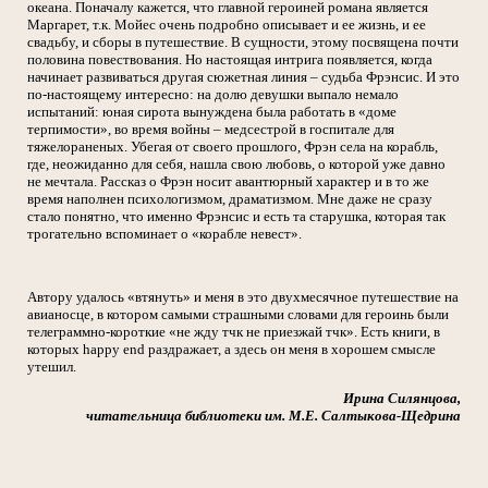
океана. Поначалу кажется, что главной героиней романа является
Маргарет, т.к. Мойес очень подробно описывает и ее жизнь, и ее
свадьбу, и сборы в путешествие. В сущности, этому посвящена почти
половина повествования. Но настоящая интрига появляется, когда
начинает развиваться другая сюжетная линия – судьба Фрэнсис. И это
по-настоящему интересно: на долю девушки выпало немало
испытаний: юная сирота вынуждена была работать в «доме
терпимости», во время войны – медсестрой в госпитале для
тяжелораненых. Убегая от своего прошлого, Фрэн села на корабль,
где, неожиданно для себя, нашла свою любовь, о которой уже давно
не мечтала. Рассказ о Фрэн носит авантюрный характер и в то же
время наполнен психологизмом, драматизмом. Мне даже не сразу
стало понятно, что именно Фрэнсис и есть та старушка, которая так
трогательно вспоминает о «корабле невест».
Автору удалось «втянуть» и меня в это двухмесячное путешествие на
авианосце, в котором самыми страшными словами для героинь были
телеграммно-короткие «не жду тчк не приезжай тчк». Есть книги, в
которых happy end раздражает, а здесь он меня в хорошем смысле
утешил.
Ирина Силянцова,
читательница библиотеки им. М.Е. Салтыкова-Щедрина