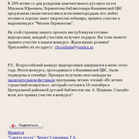
К 200-летию со дня рождения замечательного русского поэта
Михаила Юрьевича Лермонтова библиотекари Канавинской ЦБС
предложили своим читателям и всем нижегородцам, кто любит
поэзию и хорошо знает творчество юбиляра, принять участие в
видеоконкурсе "Читаем Лермонтова".
На этой странице нашего проекта мы публикуем готовые
видеоролики, каждый участник получает подарок. Вы тоже можете
принять участие в нашем конкурсе. Ждем ваших роликов!
Присылайте их по адресу:
cbs-inform@yandex.ru
P.S.: Всероссийский конкурс видеороликов завершился в июне этого
года. Итоги конкурса, проходившего в Канавинской ЦБС, были
подведены в сентябре. Призеры получили свои награды на
заключительном фестивале
программы летних чтений «Из летних
странствий возвратясь», который состоялся 16 сентября в
Центральной районной детской библиотеке им. А. Пешкова. Спасибо
всем, кто принял участие в конкурсе!
Поделиться…
Нравится
"Смерть поэта". Читает Суконкина Т.А.