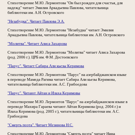
Стихотворение М.Ю. Лермонтова "Он был рожден для счастья, для
надежд" читает Эмилия Аркадьевна Павлова, читательница
библиотеки им. А.Н. Островского
"Незабудка". Читает Павлова Э.А.
Стихотворение М.Ю. Лермонтова "Незабудка" читает Эмилия
Аркадьевна Павлова, читательница библиотеки им. А.Н. Островского
"Молитва". Читает Алиса Захарова
Стихотворение М.Ю. Лермонтова "Молитва" читает Алиса Захарова
(род. 2006 г.). ЦРБ им. Ф.М. Достоевского
"Парус". Читает Сабира Али кьезы Керимова
Стихотворение М.Ю. Лермонтова "Парус" на азербайджанском языке
в переводе Мамеда Рагима читает Сабира Али кьезы Керимова,
читательница библиотеки им. А.С. Грибоедова
"Парус". Читают Айтан и Илаха Керимовы
Стихотворение М.Ю. Лермонтов "Парус" на азербайджанском языке в
переводе Махира Гараева читают Айтан Керимова (род. 2004 г.) и
Илаха Керимова (род. 2005 г.), читательницы библиотеки им. А.С.
Грибоедова
"Смерть поэта". Читает Мезинова Н.С.
Стихотворение М.Ю. Лермонтова "Смерть поэта" читает Нина