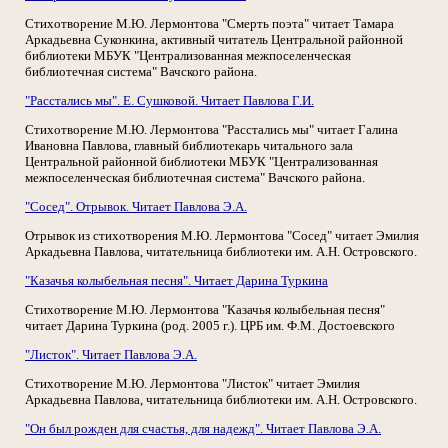
Стихотворение М.Ю. Лермонтова "Смерть поэта" читает Тамара
Аркадьевна Суконкина, активный читатель Центральной районной
библиотеки МБУК "Централизованная межпоселенческая
библиотечная система" Вачского района.
"Расстались мы". Е. Сушковой. Читает Павлова Г.И.
Стихотворение М.Ю. Лермонтова "Расстались мы" читает Галина
Ивановна Павлова, главный библиотекарь читального зала
Центральной районной библиотеки МБУК "Централизованная
межпоселенческая библиотечная система" Вачского района.
"Сосед". Отрывок. Читает Павлова Э.А.
Отрывок из стихотворения М.Ю. Лермонтова "Сосед" читает Эмилия
Аркадьевна Павлова, читательница библиотеки им. А.Н. Островского.
"Казачья колыбельная песня". Читает Дарина Туркина
Стихотворение М.Ю. Лермонтова "Казачья колыбельная песня"
читает Дарина Туркина (род. 2005 г.). ЦРБ им. Ф.М. Достоевского
"Листок". Читает Павлова Э.А.
Стихотворение М.Ю. Лермонтова "Листок" читает Эмилия
Аркадьевна Павлова, читательница библиотеки им. А.Н. Островского.
"Он был рожден для счастья, для надежд". Читает Павлова Э.А.