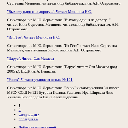
Сергеевна Мезинова, читательница библиотекки им. А.Н. Островского
"Выхожу один я на дорогу...". Читает Мезинова Н.С.
Стихотворение М.Ю. Лермонтова "Выхожу один я на дорогу..."
читает Нина Сергеевна Мезинова, читательница библиотеки им. А.Н.
Островского
"Из Гёте". Читает Мезинова Н.С.
Стихотворение М.Ю. Лермонтова "Из Гёте" читает Нина Сергеевна
Мезинова, читательница библиотеки им. А.Н. Островского
"Парус". Читает Оля Мазаева
Стихотворение М.Ю. Лермонтова "Парус" читает Оля Мазаева (род.
2005 г.). ЦРДБ им. А. Пешкова.
"Узник". Читают учащиеся школы № 121
Стихотворение М.Ю. Лермонтова "Узник" читают ученики 3А класса
МБОУ СОШ № 121 Бугрова Полина, Ремизова Ира, Ширяева Лиза.
Учитель Безбородова Елена Александровна.
1
2
следующая ›
последняя »
Добавить комментарий