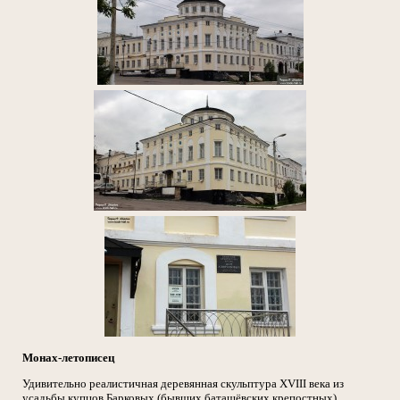
Монах-летописец
Удивительно реалистичная деревянная скульптура XVIII века из
усадьбы купцов Барковых (бывших баташёвских крепостных)