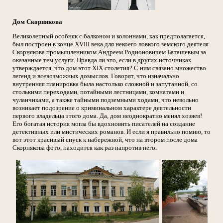
Дом Скорнякова
Великолепный особняк с балконом и колоннами, как предполагается,
был построен в конце XVIII века для некоего ловкого земского деятеля
Скорнякова промышленником Андреем Родионовичем Баташевым за
оказанные тем услуги. Правда ли это, если в других источниках
утверждается, что дом этот XIX столетия? С ним связано множество
легенд и всевозможных домыслов. Говорят, что изначально
внутренняя планировка была настолько сложной и запутанной, со
столькими переходами, потайными лестницами, комнатами и
чуланчиками, а также тайными подземными ходами, что невольно
возникает подозрение о криминальном характере деятельности
первого владельца этого дома. Да, дом неоднократно менял хозяев!
Его богатая история могла бы вдохновить писателей на создание
детективных или мистических романов. И если я правильно помню, то
вот этот красивый спуск к набережной, что на втором после дома
Скорнякова фото, находится как раз напротив него.