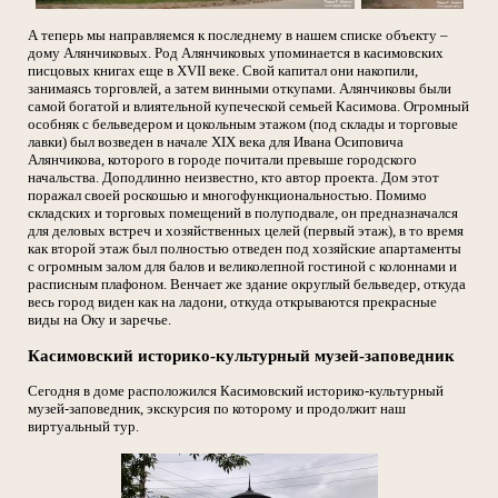
А теперь мы направляемся к последнему в нашем списке объекту –
дому Алянчиковых. Род Алянчиковых упоминается в касимовских
писцовых книгах еще в XVII веке. Свой капитал они накопили,
занимаясь торговлей, а затем винными откупами. Алянчиковы были
самой богатой и влиятельной купеческой семьей Касимова. Огромный
особняк с бельведером и цокольным этажом (под склады и торговые
лавки) был возведен в начале XIX века для Ивана Осиповича
Алянчикова, которого в городе почитали превыше городского
начальства. Доподлинно неизвестно, кто автор проекта. Дом этот
поражал своей роскошью и многофункциональностью. Помимо
складских и торговых помещений в полуподвале, он предназначался
для деловых встреч и хозяйственных целей (первый этаж), в то время
как второй этаж был полностью отведен под хозяйские апартаменты
с огромным залом для балов и великолепной гостиной с колоннами и
расписным плафоном. Венчает же здание округлый бельведер, откуда
весь город виден как на ладони, откуда открываются прекрасные
виды на Оку и заречье.
Касимовский историко-культурный музей-заповедник
Сегодня в доме расположился Касимовский историко-культурный
музей-заповедник, экскурсия по которому и продолжит наш
виртуальный тур.