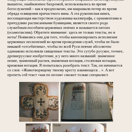
вышитое, окаймленное бахромой, использовалось во время
богослужений – как я предполагаю, им накрывали потир во время
обряда освящения причастного вина. А эта рукописная книга,
восхищающая мастерством художника-каллиграфа, с орнаментами и
причудливо расписанными буквицами, является своего рода
служебным пособием церковных певчих и называется окто́их
(осьмогласник). Обратите внимание: здесь не только тексты, но и
ноты! Появились они для того, чтобы канонизировать исполнение
церковных песнопений во время проведения служб, чтобы не было
никакой «отсебятины», чтобы по всей Руси певчие абсолютно
одинаково исполняли священные тексты. Это сугубо русское, точнее,
древнерусское изобретение, и у него много названий: зна́менное
пение, зна́менный распев, зна́менная нотация, столпова́я нотация,
крюкова́я нотация. Я попыталась разобрать текст. Так, он начинается
со слов: «Животворящему твоему кресту кланяющеся…». А вот
пропеть сей текст «как по нотам» сможет только специалист.