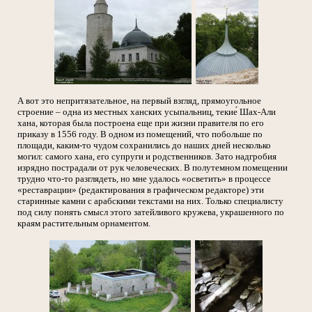
А вот это непритязательное, на первый взгляд, прямоугольное
строение – одна из местных ханских усыпальниц, текие́ Шах-Али
хана, которая была построена еще при жизни правителя по его
приказу в 1556 году. В одном из помещений, что побольше по
площади, каким-то чудом сохранились до наших дней несколько
могил: самого хана, его супруги и родственников. Зато надгробия
изрядно пострадали от рук человеческих. В полутемном помещении
трудно что-то разглядеть, но мне удалось «осветить» в процессе
«реставрации» (редактирования в графическом редакторе) эти
старинные камни с арабскими текстами на них. Только специалисту
под силу понять смысл этого затейливого кружева, украшенного по
краям растительным орнаментом.