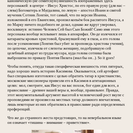
каноническую (не семитскую) внешность изображенных здесь
персонажей: в центре – Иисус Христос, по его правую руку (для нас –
слева) Богоматерь и Магдалина, по левую – апостол Иоанн и святой
мученик Сотник Лонги́н, тот самый, что по версии Иоанна,
изложенной в его Евангелии, пронзил копьём бок распятого Иисуса, а
по Марку ничего подобного не делал, однако же вдруг уверовал,
воскликнув: истинно Человек Сей был Сын Божий! Само имя этого
персонажа вообще всплывает лишь в апокрифах. Он-де излечился от
катаракты кровью христовой, брызнувшей ему в глаза, а его голова
после усекновения (Лонгин был убит за проповедь христова учения),
по цепочке, излечила от слепоты женщину, подобравшую сей
целебный аппарат из груды мусора, куда голова сотника была
выброшена по приказу Понтия Пилата (знал бы он...). So it goes!
Чтобы понять, откуда такая специфическая внешность этих пятерых,
надо хорошо знать историю Касимова. Оказывается, сей артефакт
был специально изготовлен с целью обратить татар в христианство,
московские миссионеры привезли его в Касимов в агитационных
целях: мол, смотрите, как Иисус на вас похож, бог един для всех, а
православие – древнее вашей веры и, вообще, правильнее. Правда,
этот монументальный аргумент высотой в человеческий рост вкупе с
проповедями не произвел на местных татар должного впечатления,
лишь некоторые из них обратились в православие ради определенных
преференций.
Что же до странного жеста предстоящих, то на невербальном языке
он означает «тишина – внимание – приветствие».