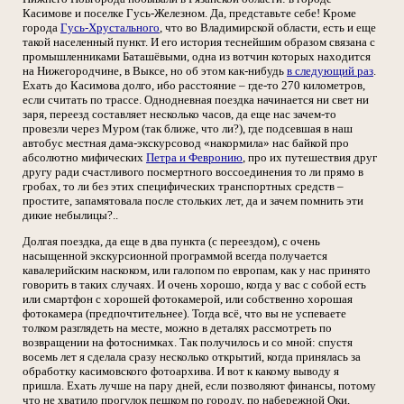
Касимове и поселке Гусь-Железном. Да, представьте себе! Кроме
города
Гусь-Хрустального
, что во Владимирской области, есть и еще
такой населенный пункт. И его история теснейшим образом связана с
промышленниками Баташёвыми, одна из вотчин которых находится
на Нижегородчине, в Выксе, но об этом как-нибудь
в следующий раз
.
Ехать до Касимова долго, ибо расстояние – где-то 270 километров,
если считать по трассе. Однодневная поездка начинается ни свет ни
заря, переезд составляет несколько часов, да еще нас зачем-то
провезли через Муром (так ближе, что ли?), где подсевшая в наш
автобус местная дама-экскурсовод «накормила» нас байкой про
абсолютно мифических
Петра и Февронию
, про их путешествия друг
другу ради счастливого посмертного воссоединения то ли прямо в
гробах, то ли без этих специфических транспортных средств –
простите, запамятовала после стольких лет, да и зачем помнить эти
дикие небылицы?..
Долгая поездка, да еще в два пункта (с переездом), с очень
насыщенной экскурсионной программой всегда получается
кавалерийским наскоком, или галопом по европам, как у нас принято
говорить в таких случаях. И очень хорошо, когда у вас с собой есть
или смартфон с хорошей фотокамерой, или собственно хорошая
фотокамера (предпочтительнее). Тогда всё, что вы не успеваете
толком разглядеть на месте, можно в деталях рассмотреть по
возвращении на фотоснимках. Так получилось и со мной: спустя
восемь лет я сделала сразу несколько открытий, когда принялась за
обработку касимовского фотоархива. И вот к какому выводу я
пришла. Ехать лучше на пару дней, если позволяют финансы, потому
что не хватило прогулок пешком по городу, по набережной Оки,