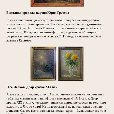
Выставка-продажа картин Юрия Грачева
В музее постоянно действует выставка-продажа картин другого
художника – также уроженца Касимова, члена Союза художников
России Юрия Петровича Грачева. Его любимые жанры – пейзаж и
натюрморт. И следующие ниже фоторепродукции – образцы его
творчества, которые выставлялись в 2015 году, на момент нашего
визита в Касимов.
П.А. Исаков. Двор храма. XIX век
А вот эта картина, под которой прикреплена совсем не современная
табличка с витиеватым шрифтом и гласящая «П.А. Исаков. Двор
храма. XIX в. х.м.», невольно привлекла внимание совсем не местным
колоритом. Что за храм? На православный не похож, как и одеяние
монахов. Скорее всего, это католический храм – быть может, где-то в