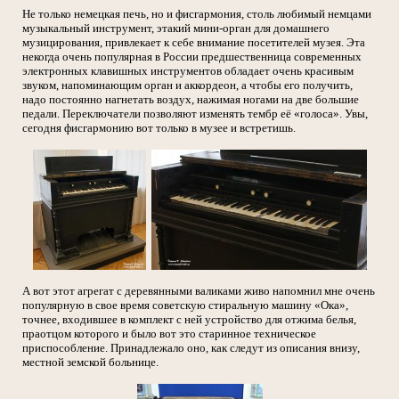
Не только немецкая печь, но и фисгармония, столь любимый немцами
музыкальный инструмент, этакий мини-орган для домашнего
музицирования, привлекает к себе внимание посетителей музея. Эта
некогда очень популярная в России предшественница современных
электронных клавишных инструментов обладает очень красивым
звуком, напоминающим орган и аккордеон, а чтобы его получить,
надо постоянно нагнетать воздух, нажимая ногами на две большие
педали. Переключатели позволяют изменять тембр её «голоса». Увы,
сегодня фисгармонию вот только в музее и встретишь.
А вот этот агрегат с деревянными валиками живо напомнил мне очень
популярную в свое время советскую стиральную машину «Ока»,
точнее, входившее в комплект с ней устройство для отжима белья,
праотцом которого и было вот это старинное техническое
приспособление. Принадлежало оно, как следут из описания внизу,
местной земской больнице.