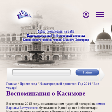
Главная
/
Проект года
/
Нижегородский хронотоп. Год 2014
/
Bon
voyage!
Воспоминания о Касимове
Всё в том же 2015 году, ознаменованном чудесной поездкой на
землю
Варнавы Ветлужского
, буквально за 9 дней до нее библиотекари
Нижнего Новгорода побывали в Рязанской области: в городе