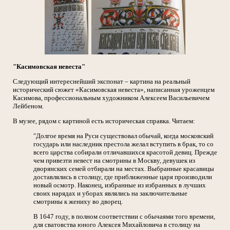
"Касимовская невеста"
Следующий интереснейший экспонат – картина на реальный
исторический сюжет «Касимовская невеста», написанная уроженцем
Касимова, профессиональным художником Алексеем Васильевичем
Лейбеном.
В музее, рядом с картиной есть историческая справка. Читаем:
"Долгое время на Руси существовал обычай, когда московский
государь или наследник престола желал вступить в брак, то со
всего царства собирали отличавшихся красотой девиц. Прежде
чем привезти невест на смотрины в Москву, девушек из
дворянских семей отбирали на местах. Выбранные красавицы
доставлялись в столицу, где приближенные царя производили
новый осмотр. Наконец, избранные из избранных в лучших
своих нарядах и уборах являлись на заключительные
смотрины к жениху во дворец.
В 1647 году, в полном соответствии с обычаями того времени,
для сватовства юного Алексея Михайловича в столицу на