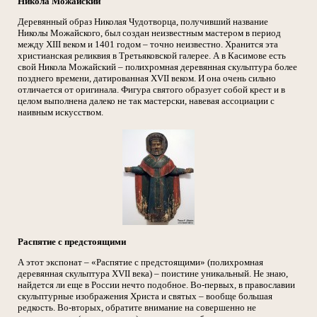
Никола Можайский
Деревянный образ Николая Чудотворца, получивший название
Николы Можайского, был создан неизвестным мастером в период
между XIII веком и 1401 годом – точно неизвестно. Хранится эта
христианская реликвия в Третьяковской галерее. А в Касимове есть
свой Никола Можайский – полихромная деревянная скульптура более
позднего времени, датированная XVII веком. И она очень сильно
отличается от оригинала. Фигура святого образует собой крест и в
целом выполнена далеко не так мастерски, навевая ассоциации с
наивным искусством.
Распятие с предстоящими
А этот экспонат – «Распятие с предстоящими» (полихромная
деревянная скульптура XVII века) – поистине уникальный. Не знаю,
найдется ли еще в России нечто подобное. Во-первых, в православии
скульптурные изображения Христа и святых – вообще большая
редкость. Во-вторых, обратите внимание на совершенно не