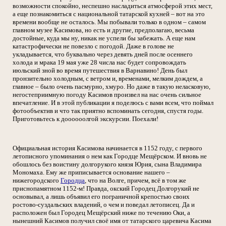
возможности спокойно, неспешно насладиться атмосферой этих мест,
а еще познакомиться с национальной татарской кухней – вот на это
времени вообще не осталось. Мы побывали только в одном – самом
главном музее Касимова, но есть и другие, предполагаю, весьма
достойные, куда мы ну, никак не успели бы забежать. А еще нам
катастрофически не повезло с погодой. Даже в голове не
укладывается, что буквально через девять дней после осеннего
холода и мрака 19 мая уже 28 числа нас будет сопровождать
июльский зной во время путешествия в Варнавино! День был
пронзительно холодным, с ветром и, временами, мелким дождем, а
главное – было очень пасмурно, хмуро. Но даже в такую неласковую,
негостеприимную погоду Касимов произвел на нас очень сильное
впечатление. И в этой публикации я поделюсь с вами всем, что поймал
фотообъектив и что так приятно вспоминать сегодня, спустя годы.
Приготовьтесь к доооооолгой экскурсии. Поехали!
Официальная история Касимова начинается в 1152 году, с первого
летописного упоминания о нем как Городце Мещёрском. И вновь не
обошлось без воистину долгорукого князя Юрия, сына Владимира
Мономаха. Ему же приписывается основание нашего –
нижегородского
Городца
, что на Волге, причем, всё в том же
приснопамятном 1152-м! Правда, окский Городец Долгорукий не
основывал, а лишь объявил его пограничной крепостью своих
ростово-суздальских владений, о чем и поведал летописец. Да и
расположен был Городец Мещёрский ниже по течению Оки, а
нынешний Касимов получил своё имя от татарского царевича Касима