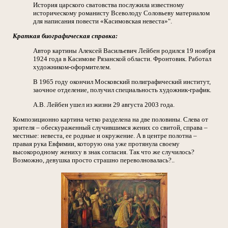
История царского сватовства послужила известному
историческому романисту Всеволоду Соловьеву материалом
для написания повести «Касимовская невеста»".
Краткая биографическая справка:
Автор картины Алексей Васильевич Лейбен родился 19 ноября
1924 года в Касимове Рязанской области. Фронтовик. Работал
художником-оформителем.
В 1965 году окончил Московский полиграфический институт,
заочное отделение, получил специальность художник-график.
А.В. Лейбен ушел из жизни 29 августа 2003 года.
Композиционно картина четко разделена на две половины. Слева от
зрителя – обескураженный случившимся жених со свитой, справа –
местные: невеста, ее родные и окружение. А в центре полотна –
правая рука Евфимии, которую она уже протянула своему
высокородному жениху в знак согласия. Так что же случилось?
Возможно, девушка просто страшно переволновалась?..