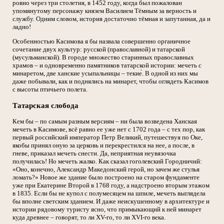
ровно через три столетия, в 1452 году, когда был пожалован
упомянутому персонажу князем Василием Тёмным за верность и
службу. Одним словом, история достаточно тёмная и запутанная, да и
ладно!
Особенностью Касимова я бы назвала совершенно органичное
сочетание двух культур: русской (православной) и татарской
(мусульманской). В городе множество старинных православных
храмов – и одновременно памятников татарской истории: мечеть с
минаретом, две ханские усыпальницы – текие́. В одной из них мы
даже побывали, как и поднялись на минарет, чтобы оглядеть Касимов
с высоты птичьего полета.
Татарская слобода
Кем бы – по самым разным версиям – ни была возведена Ханская
мечеть в Касимове, всё равно ее уже нет с 1702 года – с тех пор, как
первый российский император Петр Великий, путешествуя по Оке,
якобы принял оную за церковь и перекрестился на нее, а после, в
гневе, приказал мечеть снести. Да, неприятная неувязочка
получилась! Но мечеть жалко. Как сказал гоголевский Городничий:
«Оно, конечно, Александр Македонский герой, но зачем же стулья
ломать?» Новое же здание было построено на старом фундаменте
уже при Екатерине Второй в 1768 году, а надстроено вторым этажом
в 1835. Если бы не купол с полумесяцем на шпиле, мечеть выглядела
бы вполне светским зданием. И даже неискушенному в архитектуре и
истории рядовому туристу ясно, что примыкающий к ней минарет
куда древнее – говорят, то ли XV-го, то ли XVI-го века.