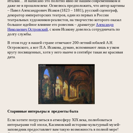
Италии… И написано это полотно явно не нашим современником и
даже не в прошлом веке. Осмелюсь предположить, что автор картины
– Павел Александрович Исаков (1823 – 1881), русский сценограф,
декоратор императорских театров, один из первых в России
театральных художников-реалистов, на творчество которого оказал
большое идейное влияние его ровесник – драматург
Александр
Николаевич Островский
, с коим Исакову довелось сотрудничать по
долгу службы.
В этом году в нашей стране отмечают 200-летний юбилей А.Н.
Островского, а вот П.А. Исакова, думаю, вспоминают лишь в узком
кругу посвященных, хотя у него нынче в сентябре такая же красивая
дата.
Старинные интерьеры и предметы быта
Если хотите погрузиться в атмосферу XIX века, полюбоваться
интерьерами той эпохи, Касимовский историко-культурный музей-
заповедник предоставляет вам такую возможность в полной мере!