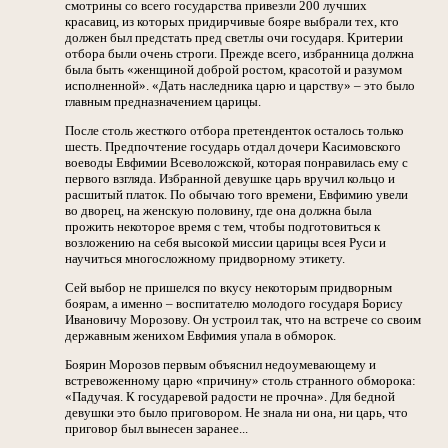
смотрины со всего государства привезли 200 лучших
красавиц, из которых придирчивые бояре выбрали тех, кто
должен был предстать пред светлы очи государя. Критерии
отбора были очень строги. Прежде всего, избранница должна
была быть «женщиной доброй ростом, красотой и разумом
исполненной». «Дать наследника царю и царству» – это было
главным предназначением царицы.
После столь жесткого отбора претенденток осталось только
шесть. Предпочтение государь отдал дочери Касимовского
воеводы Евфимии Всеволожской, которая понравилась ему с
первого взгляда. Избранной девушке царь вручил кольцо и
расшитый платок. По обычаю того времени, Евфимию увели
во дворец, на женскую половину, где она должна была
прожить некоторое время с тем, чтобы подготовиться к
возложению на себя высокой миссии царицы всея Руси и
научиться многосложному придворному этикету.
Сей выбор не пришелся по вкусу некоторым придворным
боярам, а именно – воспитателю молодого государя Борису
Ивановичу Морозову. Он устроил так, что на встрече со своим
державным женихом Евфимия упала в обморок.
Боярин Морозов первым объяснил недоумевающему и
встревоженному царю «причину» столь странного обморока:
«Падучая. К государевой радости не прочна». Для бедной
девушки это было приговором. Не знала ни она, ни царь, что
приговор был вынесен заранее...