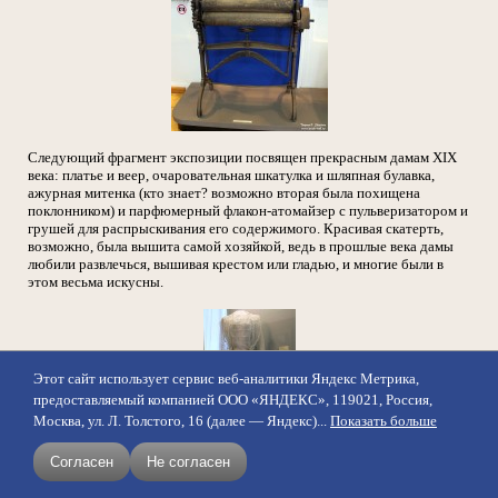
Следующий фрагмент экспозиции посвящен прекрасным дамам XIX
века: платье и веер, очаровательная шкатулка и шляпная булавка,
ажурная митенка (кто знает? возможно вторая была похищена
поклонником) и парфюмерный флакон-атомайзер с пульверизатором и
грушей для распрыскивания его содержимого. Красивая скатерть,
возможно, была вышита самой хозяйкой, ведь в прошлые века дамы
любили развлечься, вышивая крестом или гладью, и многие были в
этом весьма искусны.
Этот сайт использует сервис веб-аналитики Яндекс Метрика,
предоставляемый компанией ООО «ЯНДЕКС», 119021, Россия,
Москва, ул. Л. Толстого, 16 (далее — Яндекс)...
Показать больше
Согласен
Не согласен