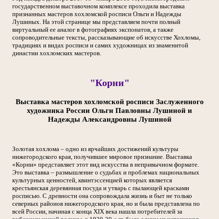
государственном выставочном комплексе проходила выставка
признанных мастеров хохломской росписи Ольги и Надежды
Лушиных. На этой странице мы представляем почти полный
виртуальный ее аналог в фотографиях экспонатов, а также
сопроводительные тексты, рассказывающие об искусстве Хохломы,
традициях и видах росписи и самих художницах из знаменитой
династии хохломских мастеров.
"Корни"
Выставка мастеров хохломской росписи Заслуженного
художника России Ольги Павловны Лушиной и
Надежды Александровны Лушиной
Золотая хохлома – одно из ярчайших достижений культуры
нижегородского края, получившее мировое признание. Выставка
«Корни» представляет этот вид искусства в непривычном формате.
Это выставка – размышление о судьбах и проблемах национальных
культурных ценностей, квинтэссенцией которых является
крестьянская деревянная посуда и утварь с пылающей красками
росписью. С древности она сопровождала жизнь и быт не только
северных районов нижегородского края, но и была представлена по
всей России, начиная с конца XIX века нашла потребителей за