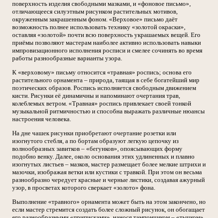
поверхность изделия свободными мазками, и «фоновое письмо»,
отличающееся силуэтным рисунком растительных мотивов,
окруженным закрашенным фоном. «Верховое» письмо даёт
возможность полнее использовать технику «золотой окраски»,
оставляя «золотой» почти всю поверхность украшаемых вещей. Его
приёмы позволяют мастерам наиболее активно использовать навыки
импровизационного исполнения росписи и смелее сочинять во время
работы разнообразные варианты узора.
К «верховому» письму относится «травная» роспись; основа его
растительного орнамента – природа, таящая в себе богатейший мир
поэтических образов. Роспись исполняется свободным движением
кисти. Рисунки её динамичны и напоминают очертания трав,
колеблемых ветром. «Травная» роспись привлекает своей тонкой
музыкальной ритмичностью и способна выражать различные нюансы
настроения человека.
На дне чашек рисунки приобретают очертание розетки или
изогнутого стебля, а по бортам образуют легкую цепочку из
волнообразных завитков – «бегунков», опоясывающих форму
подобно венку. Далее, около основания этих удлиненных и плавно
изогнутых листьев – мазков, мастер размещает более мелкие штрихи и
мазочки, изображая ветки или кустики с травкой. При этом он весьма
разнообразно чередует красные и черные листики, создавая ажурный
узор, в просветах которого сверкает «золото» фона.
Выполнение «травного» орнамента может быть на этом закончено, но
если мастер стремится создать более сложный рисунок, он обогащает
его разнообразными «приписками», нанося тампончиком – «тычком»