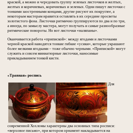
краской, а можно и чередовать группу зеленых листочков и желтых,
желтых и коричневых, коричневых и зеленых. Одни пишут листочки с
тонкими заостренными концами, другие рисуют их покруглее, а
некоторым мастерам нравится оставлять в их середине просветы
золотистого фона. Листочки ритмично группируются по два и по три,
а иногда, по замыслу мастера, могут получать и самые разнообразные
ритмические повороты. Но вот листочки «наляпаны».
Оканчивается работа «припиской»: между ягодами и листочками
черной краской наводятся тонкие гибкие «усики», которые украшают
более мелкими ягодками – тоже обычно черными. «Припиской» могут
служить и совсем миниатюрные листочки, наносимые
прикладыванием тонкой кисти.
«Травная» роспись
Для
современной Хохломы характерны два основных типа росписи:
«верховое письмо», при котором орнамент накладывается на