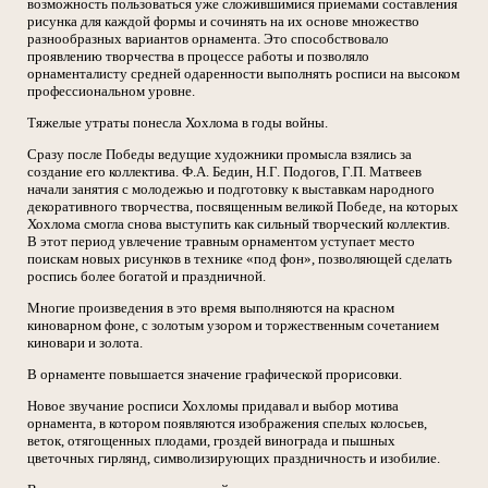
возможность пользоваться уже сложившимися приемами составления
рисунка для каждой формы и сочинять на их основе множество
разнообразных вариантов орнамента. Это способствовало
проявлению творчества в процессе работы и позволяло
орнаменталисту средней одаренности выполнять росписи на высоком
профессиональном уровне.
Тяжелые утраты понесла Хохлома в годы войны.
Сразу после Победы ведущие художники промысла взялись за
создание его коллектива. Ф.А. Бедин, Н.Г. Подогов, Г.П. Матвеев
начали занятия с молодежью и подготовку к выставкам народного
декоративного творчества, посвященным великой Победе, на которых
Хохлома смогла снова выступить как сильный творческий коллектив.
В этот период увлечение травным орнаментом уступает место
поискам новых рисунков в технике «под фон», позволяющей сделать
роспись более богатой и праздничной.
Многие произведения в это время выполняются на красном
киноварном фоне, с золотым узором и торжественным сочетанием
киновари и золота.
В орнаменте повышается значение графической прорисовки.
Новое звучание росписи Хохломы придавал и выбор мотива
орнамента, в котором появляются изображения спелых колосьев,
веток, отягощенных плодами, гроздей винограда и пышных
цветочных гирлянд, символизирующих праздничность и изобилие.