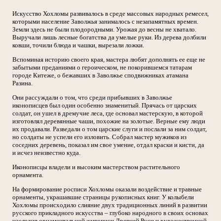
Искусство Хохломы развивалось в среде массовых народных ремесел,
которыми население Заволжья занималось с незапамятных времен.
Земли здесь не были плодородными. Урожая до весны не хватало.
Выручали лишь лесные богатства да умелые руки. Из дерева долбили
ковши, точили блюда и чашки, вырезали ложки.
Вспоминая историю своего края, мастера любят дополнять ее еще не
забытыми преданиями о героическом, не покорившемся татарам
городе Китеже, о бежавших в Заволжье сподвижниках атамана
Разина.
Они рассуждали о том, что среди прибывших в Заволжье
иконописцев был один особенно знаменитый. Прячась от царских
солдат, он ушел в дремучие леса, где основал мастерскую, в которой
изготовлял деревянные чаши, похожие на золотые. Верные ему люди
их продавали. Разведали о том царские слуги и послали за ним солдат,
но солдаты не успели его изловить. Собрал мастер мужиков из
соседних деревень, показал им свое умение, отдал краски и кисти, да
и исчез неизвестно куда.
Иконописцы владели и высоким мастерством растительного
орнамента.
На формирование росписи Хохломы оказали воздействие и травные
орнаменты, украшавшие страницы рукописных книг. У колыбели
Хохломы происходило слияние двух традиционных линий в развитии
русского прикладного искусства – глубоко народного в своих основах
наследия орнаментальной живописи Древней Руси и художественной