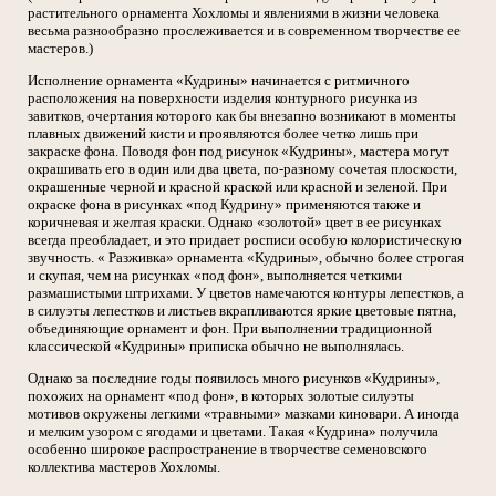
растительного орнамента Хохломы и явлениями в жизни человека
весьма разнообразно прослеживается и в современном творчестве ее
мастеров.)
Исполнение орнамента «Кудрины» начинается с ритмичного
расположения на поверхности изделия контурного рисунка из
завитков, очертания которого как бы внезапно возникают в моменты
плавных движений кисти и проявляются более четко лишь при
закраске фона. Поводя фон под рисунок «Кудрины», мастера могут
окрашивать его в один или два цвета, по-разному сочетая плоскости,
окрашенные черной и красной краской или красной и зеленой. При
окраске фона в рисунках «под Кудрину» применяются также и
коричневая и желтая краски. Однако «золотой» цвет в ее рисунках
всегда преобладает, и это придает росписи особую колористическую
звучность. « Разживка» орнамента «Кудрины», обычно более строгая
и скупая, чем на рисунках «под фон», выполняется четкими
размашистыми штрихами. У цветов намечаются контуры лепестков, а
в силуэты лепестков и листьев вкрапливаются яркие цветовые пятна,
объединяющие орнамент и фон. При выполнении традиционной
классической «Кудрины» приписка обычно не выполнялась.
Однако за последние годы появилось много рисунков «Кудрины»,
похожих на орнамент «под фон», в которых золотые силуэты
мотивов окружены легкими «травными» мазками киновари. А иногда
и мелким узором с ягодами и цветами. Такая «Кудрина» получила
особенно широкое распространение в творчестве семеновского
коллектива мастеров Хохломы.