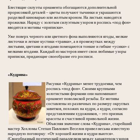
Блестящие силуэты орнамента обогащаются дополнительной
прорисовкой деталей – цветы получают тычинки и украшаются
разделкой киноварью или желтым кроном. На листьях наводятся
прожилки. Наряду с золотым силуэтным узором в роспись «под фон»
вводятся и мотивы «приписки».
Уже поверх черного или цветного фона выполняются ягоды, мелкие
листочки и легкие кустики «травки», а в промежутках между
листьями, цветами и ягодами помещаются тонкие и гибкие «усики» с
мелкими ягодами. Каждый из мастеров имеет свои любимые узоры
приписки, придающие своеобразие его росписи.
«Кудрина»
Рисунки «Кудрины» менее трудоемки, чем
роспись «под фон». Своими крупными
золотистыми формами они напоминают
орнамент поволжской резьбы. Ее мотивы
составлены из различных по размеру округлых
завитков, похожих на кудри, а кудри, согласно
представлениям художников, – это признак
красоты и счастливой привольной жизни.
Объясняя значение слова «Кудрина», старейший
мастер Хохломы Степан Павлович Веселов привел весьма известную
народную поговорку: «От хорошей жизни и кудри вьются».
(Своеобразный поэтический параллелизм между характером узоров