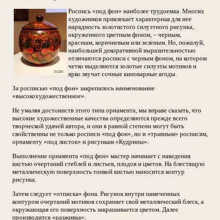
Роспись «под фон» наиболее трудоемка. Многих
художников привлекает характерная для нее
нарядность золотистого силуэтного рисунка,
окруженного цветным фоном, – черным,
красным, коричневым или зеленым. Но, пожалуй,
наибольшей декоративной выразительностью
отличаются росписи с черным фоном, на котором
четко выделяются золотые силуэты мотивов и
ярко звучат сочные киноварные ягоды.
За росписью «под фон» закрепилось наименование
«высокохудожественное».
Не умаляя достоинств этого типа орнамента, мы вправе сказать, что
высокие художественные качества определяются прежде всего
творческой удачей автора, и они в равной степени могут быть
свойственны не только росписи «под фон», но и «травным» росписям,
орнаменту «под листок» и рисункам «Кудрины».
Выполнение орнамента «под фон» мастер начинает с наведения
кистью очертаний стеблей и листьев, плодов и цветов. На блестящую
металлическую поверхность тонкой кистью наносится контур
рисунка.
Затем следует «отписка» фона. Рисунок внутри намеченных
контуром очертаний мотивов сохраняет свой металлический блеск, а
окружающая его поверхность закрашивается цветом. Далее
производится «разживка».