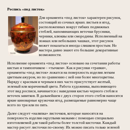
Роспись «под листок»
Для орнамента «под листок» характерен рисунок,
состоящий из сочных ярких листьев и ягод,
расположенных вокруг гибких подвижных
стеблей, напоминающих веточки брусники,
черники, клюквы или смородины. Исполненный на
ложках или небольших чашках, этот рисунок
может показаться иногда слишком простым. Но
мастера давно знают его большие декоративные
возможности.
Исполнение орнамента «под листок» основано на сочетании работы
кистью и тампончиком – «тычком». Как и рисунки «травки»,
орнаменты «под листок» ложатся на поверхность изделия легким
цветным ажуром, но по сравнению с ней они более многоцветны.
Наряду с красным и черным в них часто присутствует желтый,
зеленый или коричневый цвета. Работа художника, выполняющего
этот вид росписи, начинается с наведения кистью черного стебля и
веточек завитков. В дальнейшем с двух сторон этого стебля наносятся
яркие киноварные кружочки ягод, размещаемые равномерно чаще
всего по три или по пять.
Далее следует «наляпка» листочков, которые наносятся на
поверхность изделия округлыми мазками с помощью специально
изготовляемой для такой работы более толстой кисточки. Каждый
мастер рисует листочки по-своему. Их можно писать только зеленой