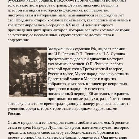
рубежами нашей родины, в 1920-30-е гг. была одним из источников
золотовалютного резерва страны. Это выставка-инсталляция, в
которой мы видим мастерскую художника, по предметам,
инструментам и материалам мало изменившуюся за последние лет
сто. Предметы старой хохломы показывают, как роспись изменялась и
трансформировалась в середине XX века. И демонстрируют
произведения двух ярких авторов, которые вернули хохломе ее корни,
ее эстетику, ее несомненные художественные достоинства и
содержание.
Заслуженный художник РФ, лауреат премии
им. И.Е. Репина О.П. Лушина и Н.А. Лушина –
представители древней династии мастеров
хохломской росписи. О.П. Лушина, работы
которой хранятся в Третьяковской галерее,
Русском музее, Музее народного искусства на
Делегатской улице в Москве и в других
собраниях, оказалась в эпицентре непростых
процессов в народном искусстве в
послевоенный период. Ей довелось сохранить
производство после разрухи, разработать свою
авторскую и в то же время традиционную манеру росписи, воспитать
учеников, среди которых трое стали народными художниками
России.
Самым преданным ее последователем в любви к хохломской росписи
стала ее дочь Надежда Лушина. Она десятилетиями изучает историю
промысла, создала свою манеру свободно-кистевой росписи по
дереву с опорой на архаические формы орнаментов. Она неустанно