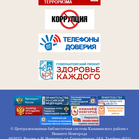
© Централизованная библиотечная система Канавинского района г.
Нижнего Новгорода
603033, Россия, г. Н. Новгород, ул. Гороховецкая, 18А, Тел/факс (831)