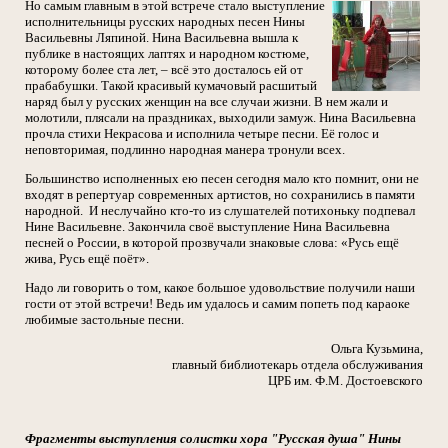
Но самым главным в этой встрече стало выступление
исполнительницы русских народных песен Нины
Васильевны Ляпиной. Нина Васильевна вышла к
публике в настоящих лаптях и народном костюме,
которому более ста лет, – всё это досталось ей от
прабабушки. Такой красивый кумачовый расшитый
наряд был у русских женщин на все случаи жизни. В нем жали и
молотили, плясали на праздниках, выходили замуж. Нина Васильевна
прочла стихи Некрасова и исполнила четыре песни. Её голос и
неповторимая, подлинно народная манера тронули всех.
Большинство исполненных ею песен сегодня мало кто помнит, они не
входят в репертуар современных артистов, но сохранились в памяти
народной. И неслучайно кто-то из слушателей потихоньку подпевал
Нине Васильевне. Закончила своё выступление Нина Васильевна
песней о России, в которой прозвучали знаковые слова: «Русь ещё
жива, Русь ещё поёт».
Надо ли говорить о том, какое большое удовольствие получили наши
гости от этой встречи! Ведь им удалось и самим попеть под караоке
любимые застольные песни.
Ольга Кузьмина,
главный библиотекарь отдела обслуживания
ЦРБ им. Ф.М. Достоевского
Фрагменты выступления солистки хора "Русская душа" Нины