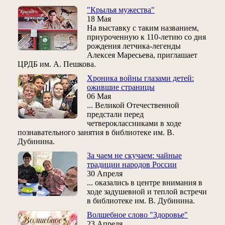
"Крылья мужества"
18 Мая
На выставку с таким названием,
приуроченную к 110-летию со дня
рождения летчика-легенды
Алексея Маресьева, приглашает
ЦРДБ им. А. Пешкова.
Хроника войны глазами детей:
ожившие страницы
06 Мая
... Великой Отечественной
предстали перед
четвероклассниками в ходе
познавательного занятия в библиотеке им. В.
Дубинина.
За чаем не скучаем: чайные
традиции народов России
30 Апреля
... оказались в центре внимания в
ходе задушевной и теплой встречи
в библиотеке им. В. Дубинина.
Волшебное слово "Здоровье"
23 Апреля