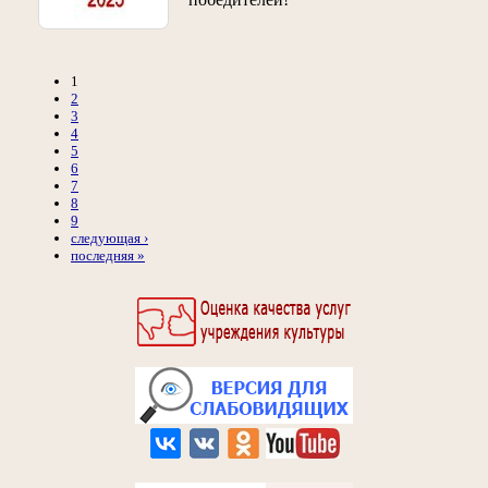
1
2
3
4
5
6
7
8
9
следующая ›
последняя »