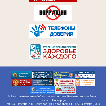
© Централизованная библиотечная система Канавинского района г.
Нижнего Новгорода
603033, Россия, г. Н. Новгород, ул. Гороховецкая, 18А, Тел/факс (831)