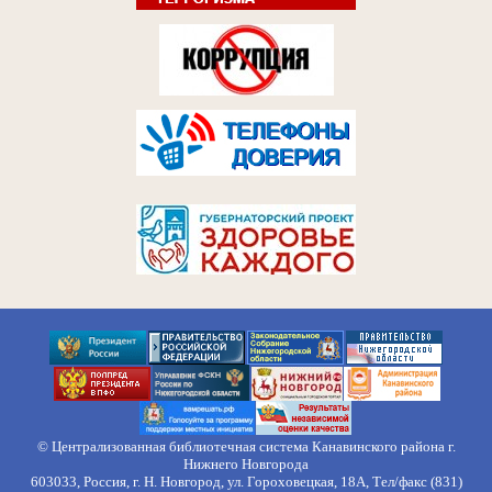
© Централизованная библиотечная система Канавинского района г.
Нижнего Новгорода
603033, Россия, г. Н. Новгород, ул. Гороховецкая, 18А, Тел/факс (831)