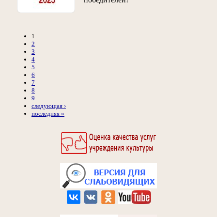
1
2
3
4
5
6
7
8
9
следующая ›
последняя »