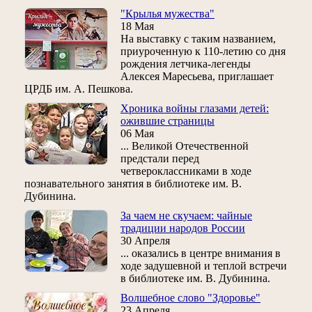
"Крылья мужества"
18 Мая
На выставку с таким названием,
приуроченную к 110-летию со дня
рождения летчика-легенды
Алексея Маресьева, приглашает
ЦРДБ им. А. Пешкова.
Хроника войны глазами детей:
ожившие страницы
06 Мая
... Великой Отечественной
предстали перед
четвероклассниками в ходе
познавательного занятия в библиотеке им. В.
Дубинина.
За чаем не скучаем: чайные
традиции народов России
30 Апреля
... оказались в центре внимания в
ходе задушевной и теплой встречи
в библиотеке им. В. Дубинина.
Волшебное слово "Здоровье"
23 Апреля