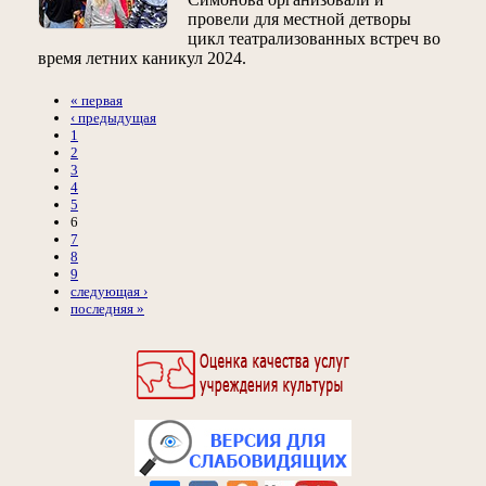
провели для местной детворы
цикл театрализованных встреч во
время летних каникул 2024.
« первая
‹ предыдущая
1
2
3
4
5
6
7
8
9
следующая ›
последняя »