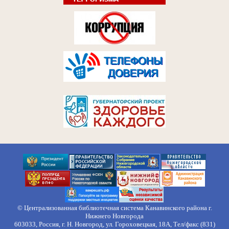
© Централизованная библиотечная система Канавинского района г.
Нижнего Новгорода
603033, Россия, г. Н. Новгород, ул. Гороховецкая, 18А, Тел/факс (831)