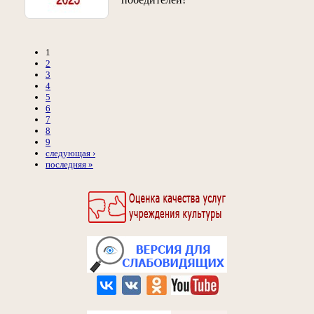
1
2
3
4
5
6
7
8
9
следующая ›
последняя »