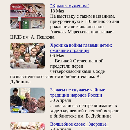
"Крылья мужества"
18 Мая
На выставку с таким названием,
приуроченную к 110-летию со дня
рождения летчика-легенды
Алексея Маресьева, приглашает
ЦРДБ им. А. Пешкова.
Хроника войны глазами детей:
ожившие страницы
06 Мая
... Великой Отечественной
предстали перед
четвероклассниками в ходе
познавательного занятия в библиотеке им. В.
Дубинина.
За чаем не скучаем: чайные
традиции народов России
30 Апреля
... оказались в центре внимания в
ходе задушевной и теплой встречи
в библиотеке им. В. Дубинина.
Волшебное слово "Здоровье"
23 Апреля