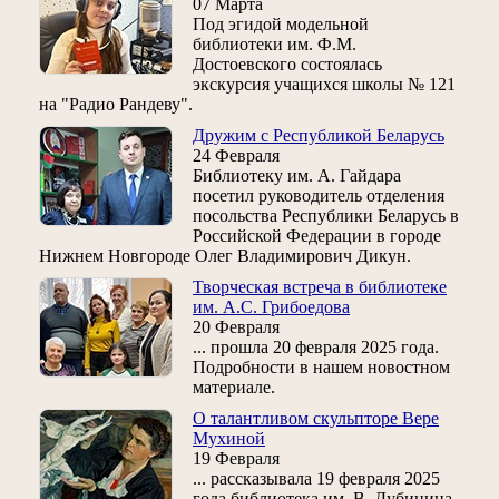
07 Марта
Под эгидой модельной
библиотеки им. Ф.М.
Достоевского состоялась
экскурсия учащихся школы № 121
на "Радио Рандеву".
Дружим с Республикой Беларусь
24 Февраля
Библиотеку им. А. Гайдара
посетил руководитель отделения
посольства Республики Беларусь в
Российской Федерации в городе
Нижнем Новгороде Олег Владимирович Дикун.
Творческая встреча в библиотеке
им. А.С. Грибоедова
20 Февраля
... прошла 20 февраля 2025 года.
Подробности в нашем новостном
материале.
О талантливом скульпторе Вере
Мухиной
19 Февраля
... рассказывала 19 февраля 2025
года библиотека им. В. Дубинина