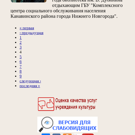
отдыхающим ГБУ "Комплексного
центра социального обслуживания населения
Канавинского района города Нижнего Новгорода".
« первая
‹ предыдущая
1
2
3
4
5
6
7
8
9
следующая ›
последняя »