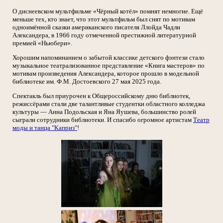
О диснеевском мультфильме «Чёрный котёл» помнят немногие. Ещё
меньше тех, кто знает, что этот мультфильм был снят по мотивам
одноимённой сказки американского писателя Ллойда Чадли
Александера, в 1966 году отмеченной престижной литературной
премией «Ньюбери».
Хорошим напоминанием о забытой классике детского фэнтези стало
музыкальное театрализованное представление «Книга мастеров» по
мотивам произведения Александера, которое прошло в модельной
библиотеке им. Ф.М. Достоевского 27 мая 2025 года.
Спектакль был приурочен к Общероссийскому дню библиотек,
режиссёрами стали две талантливые студентки областного колледжа
культуры — Анна Подольская и Яна Яушева, большинство ролей
сыграли сотрудники библиотеки. И спасибо огромное артистам
Театр
моды и танца "Каприз"
!