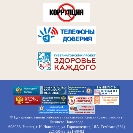
© Централизованная библиотечная система Канавинского района г.
Нижнего Новгорода
603033, Россия, г. Н. Новгород, ул. Гороховецкая, 18А, Тел/факс (831)
221-50-98, 221-88-82