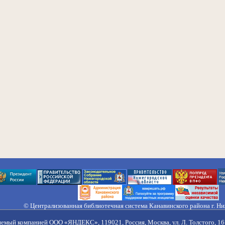
© Централизованная библиотечная система Канавинского района г. Н
603033, Россия, г. Н. Новгород, ул. Гороховецкая, 18А, Тел/факс (831) 2
Правила обработки персональных данных
яемый компанией ООО «ЯНДЕКС», 119021, Россия, Москва, ул. Л. Толстого, 16 