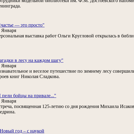
трудники модельной библиотеки им. Ф.М. Достоевского напом
нинграда.
частье — это просто"
 Января
рсональная выставка работ Ольги Кругловой открылась в библио
агадки в лесу на каждом шагу"
 Января
знавательное и веселое путешествие по зимнему лесу совершил
роев книг Николая Сладкова.
 пели бойцы на привале..."
 Января
треча, посвященная 125-летию со дня рождения Михаила Исаков
едрина.
Новый год – с наукой