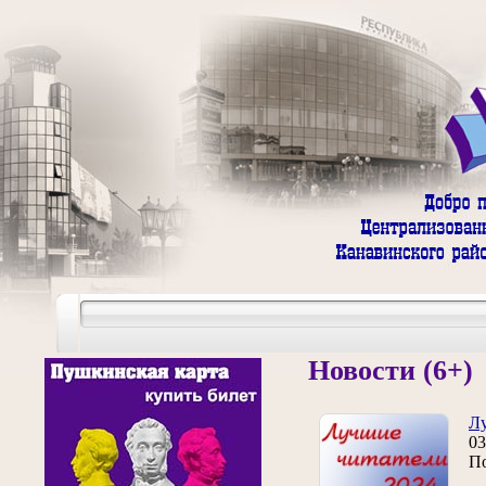
Новости (6+)
Лу
03
По