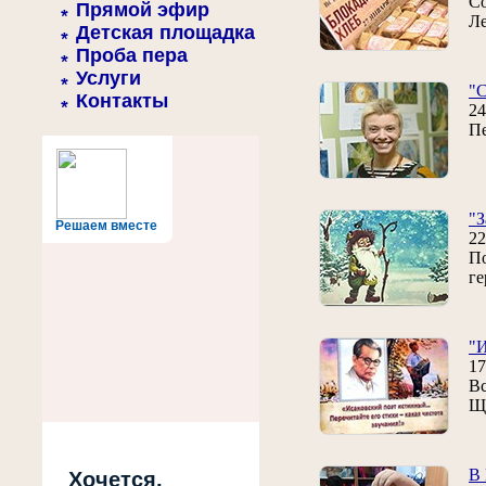
Со
Прямой эфир
Ле
Детская площадка
Проба пера
Услуги
"С
Контакты
24
Пе
"З
Решаем вместе
22
По
ге
"И
17
Вс
Щ
В 
Хочется,