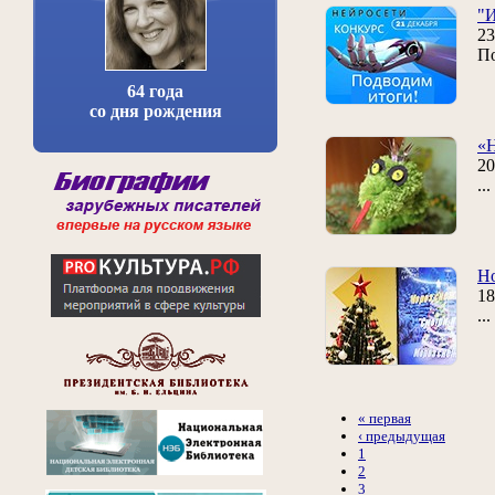
"И
23
По
64 года
со дня рождения
«Н
20
..
Н
18
..
« первая
‹ предыдущая
1
2
3