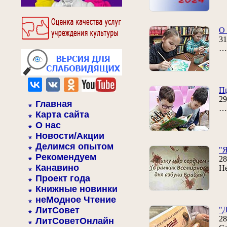
О 
31
… 
Пр
29
Главная
… 
Карта сайта
О нас
Новости/Акции
Делимся опытом
"Я
Рекомендуем
28
Канавино
Не
Проект года
Книжные новинки
неМодное Чтение
ЛитСовет
"Д
28
ЛитСоветОнлайн