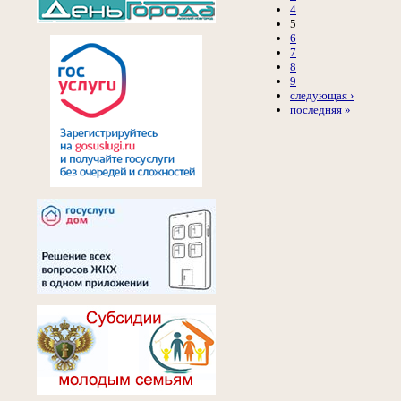
4
5
6
7
8
9
следующая ›
последняя »