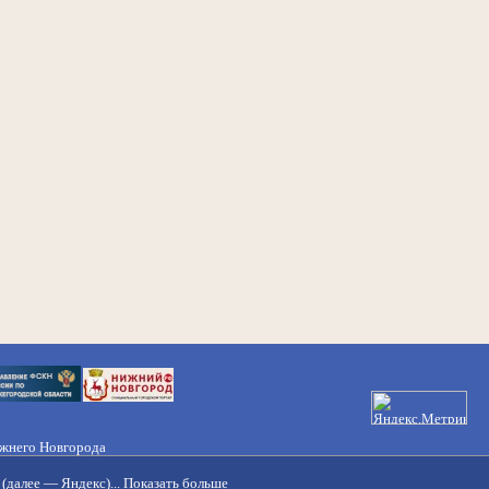
ижнего Новгорода
21-50-98, 221-88-82
(далее — Яндекс)...
Показать больше