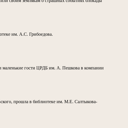
нили своим землякам о страшных событиях блокады
теке им. А.С. Грибоедова.
и маленькие гости ЦРДБ им. А. Пешкова в компании
ского, прошла в библиотеке им. М.Е. Салтыкова-