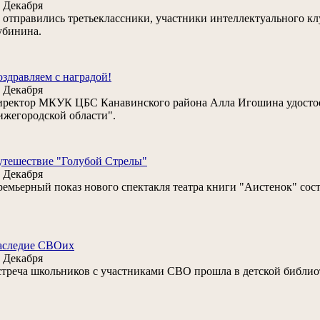
 Декабря
отправились третьеклассники, участники интеллектуального клу
убинина.
здравляем с наградой!
 Декабря
ректор МКУК ЦБС Канавинского района Алла Игошина удостое
жегородской области".
тешествие "Голубой Стрелы"
 Декабря
емьерный показ нового спектакля театра книги "Аистенок" сос
аследие СВОих
 Декабря
треча школьников с участниками СВО прошла в детской библиот