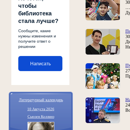
30
чтобы
… 
библиотека
Д
стала лучше?
Сообщите, какие
По
нужны изменения и
30
получите ответ о
Ди
решении
Ни
Написать
Пу
27
Пр
Литературный календарь
Н
24
10 Августа 2026
Вс
Сьюзен Коллинз