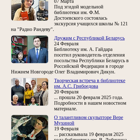
07 Марта
Под эгидой модельной
библиотеки им. Ф.М.
Достоевского состоялась
экскурсия учащихся школы № 121
на "Радио Рандеву".
Дружим с Республикой Беларусь
24 Февраля
Библиотеку им. А. Гайдара
посетил руководитель отделения
посольства Республики Беларусь в
Российской Федерации в городе
Нижнем Новгороде Олег Владимирович Дикун.
Творческая встреча в библиотеке
им. А.С. Грибоедова
20 Февраля
... прошла 20 февраля 2025 года.
Подробности в нашем новостном
материале.
О талантливом скульпторе Вере
Мухиной
19 Февраля
... рассказывала 19 февраля 2025
года библиотека им. В. Дубинина