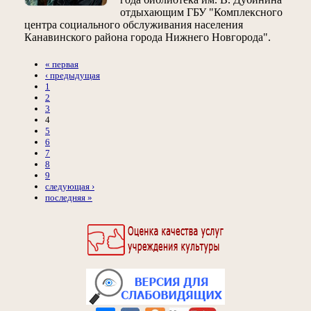
отдыхающим ГБУ "Комплексного
центра социального обслуживания населения
Канавинского района города Нижнего Новгорода".
« первая
‹ предыдущая
1
2
3
4
5
6
7
8
9
следующая ›
последняя »