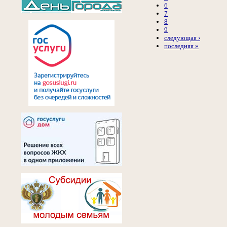
6
7
8
9
следующая ›
последняя »