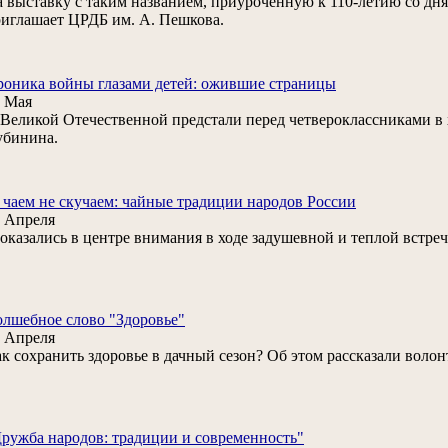
 выставку с таким названием, приуроченную к 110-летию со дн
иглашает ЦРДБ им. А. Пешкова.
оника войны глазами детей: ожившие страницы
 Мая
. Великой Отечественной предстали перед четвероклассниками в 
убинина.
 чаем не скучаем: чайные традиции народов России
 Апреля
. оказались в центре внимания в ходе задушевной и теплой встре
лшебное слово "Здоровье"
 Апреля
к сохранить здоровье в дачный сезон? Об этом рассказали воло
ружба народов: традиции и современность"