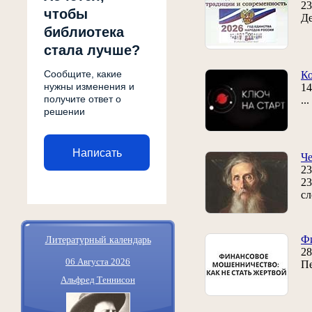
23
чтобы
Де
библиотека
стала лучше?
Сообщите, какие
Ко
нужны изменения и
14
получите ответ о
..
решении
Написать
Че
23
23
сл
Литературный календарь
Ф
28
06 Августа 2026
Пе
Альфред Теннисон