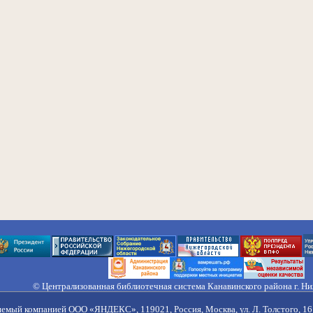
© Централизованная библиотечная система Канавинского района г. Н
603033, Россия, г. Н. Новгород, ул. Гороховецкая, 18А, Тел/факс (831) 2
Правила обработки персональных данных
яемый компанией ООО «ЯНДЕКС», 119021, Россия, Москва, ул. Л. Толстого, 16 