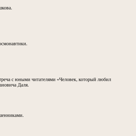
шкова.
космонавтики.
стреча с юными читателями «Человек, который любил
ановича Даля.
ошенниками.