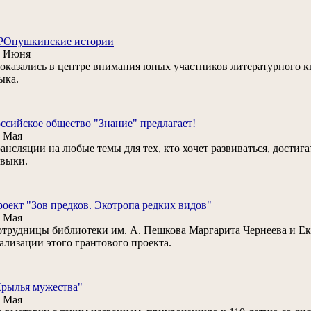
РОпушкинские истории
8 Июня
. оказались в центре внимания юных участников литературного к
ыка.
ссийское общество "Знание" предлагает!
 Мая
ансляции на любые темы для тех, кто хочет развиваться, дости
выки.
оект "Зов предков. Экотропа редких видов"
 Мая
трудницы библиотеки им. А. Пешкова Маргарита Чернеева и Ек
ализации этого грантового проекта.
рылья мужества"
 Мая