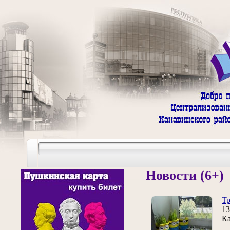
Новости (6+)
Тр
1
Ка