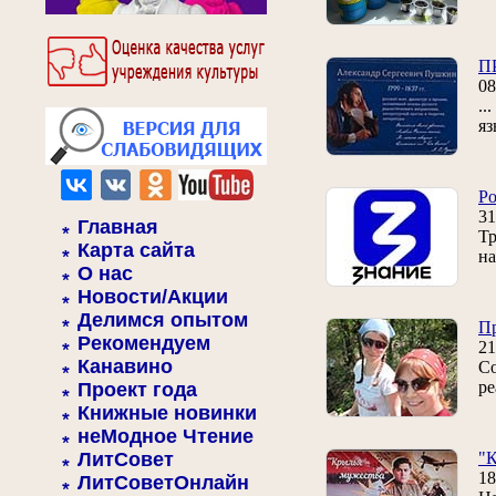
П
0
..
яз
Ро
31
Главная
Тр
Карта сайта
на
О нас
Новости/Акции
Делимся опытом
Пр
Рекомендуем
21
Канавино
Со
ре
Проект года
Книжные новинки
неМодное Чтение
ЛитСовет
"К
18
ЛитСоветОнлайн