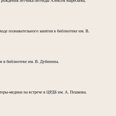
я рождения летчика-легенды Алексея Маресьева,
ходе познавательного занятия в библиотеке им. В.
чи в библиотеке им. В. Дубинина.
нтеры-медики на встрече в ЦРДБ им. А. Пешкова.