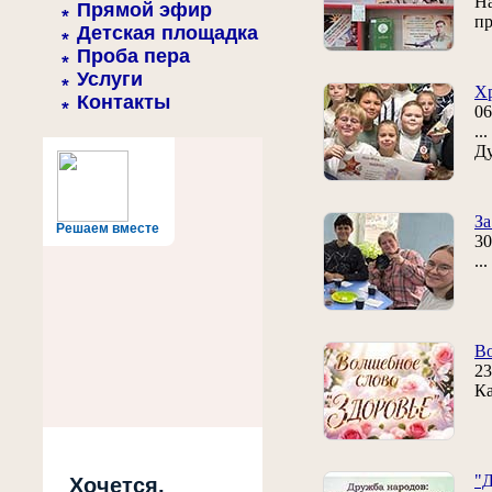
На
Прямой эфир
пр
Детская площадка
Проба пера
Услуги
Хр
Контакты
06
..
Д
За
Решаем вместе
30
..
Во
23
Ка
"Д
Хочется,