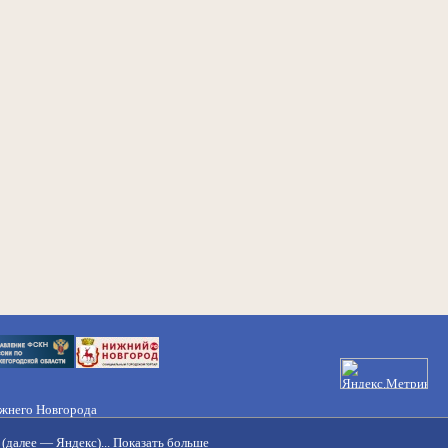
ижнего Новгорода
21-50-98, 221-88-82
(далее — Яндекс)...
Показать больше