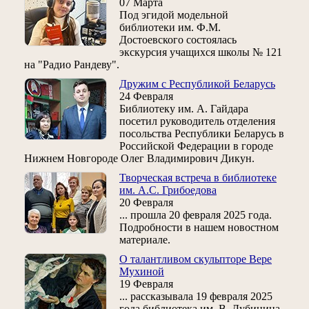
07 Марта
Под эгидой модельной
библиотеки им. Ф.М.
Достоевского состоялась
экскурсия учащихся школы № 121
на "Радио Рандеву".
Дружим с Республикой Беларусь
24 Февраля
Библиотеку им. А. Гайдара
посетил руководитель отделения
посольства Республики Беларусь в
Российской Федерации в городе
Нижнем Новгороде Олег Владимирович Дикун.
Творческая встреча в библиотеке
им. А.С. Грибоедова
20 Февраля
... прошла 20 февраля 2025 года.
Подробности в нашем новостном
материале.
О талантливом скульпторе Вере
Мухиной
19 Февраля
... рассказывала 19 февраля 2025
года библиотека им. В. Дубинина