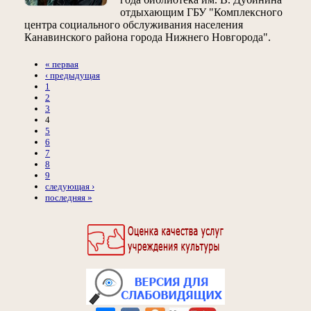
отдыхающим ГБУ "Комплексного
центра социального обслуживания населения
Канавинского района города Нижнего Новгорода".
« первая
‹ предыдущая
1
2
3
4
5
6
7
8
9
следующая ›
последняя »