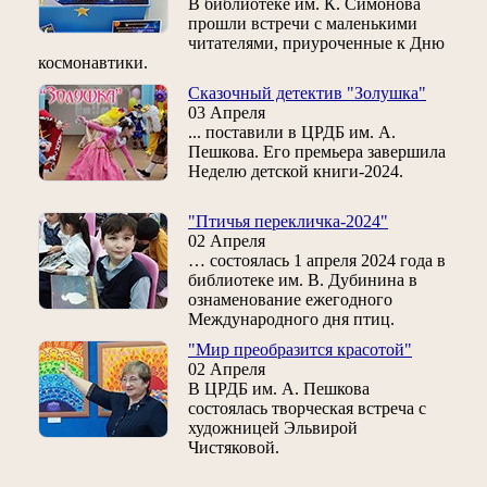
В библиотеке им. К. Симонова
прошли встречи с маленькими
читателями, приуроченные к Дню
космонавтики.
Сказочный детектив "Золушка"
03 Апреля
... поставили в ЦРДБ им. А.
Пешкова. Его премьера завершила
Неделю детской книги-2024.
"Птичья перекличка-2024"
02 Апреля
… состоялась 1 апреля 2024 года в
библиотеке им. В. Дубинина в
ознаменование ежегодного
Международного дня птиц.
"Мир преобразится красотой"
02 Апреля
В ЦРДБ им. А. Пешкова
состоялась творческая встреча с
художницей Эльвирой
Чистяковой.