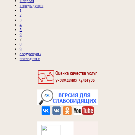
« первая
‹ предыдущая
1
2
3
4
5
6
7
8
9
следующая ›
последняя »