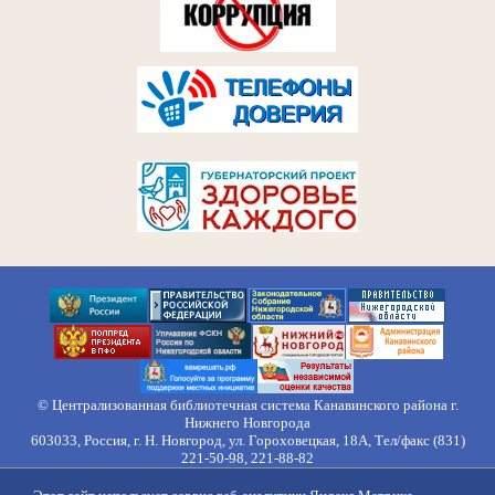
© Централизованная библиотечная система Канавинского района г.
Нижнего Новгорода
603033, Россия, г. Н. Новгород, ул. Гороховецкая, 18А, Тел/факс (831)
221-50-98, 221-88-82
Правила обработки персональных данных