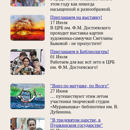
этом году как никогда
насыщенной и разнообразной.
Приглашаем на выставку!
17 Июля
В ЦРБ им. Ф.М. Достоевского
проходит выставка картин
художника-самоучки Светланы
Быковой - не пропустите!
Приглашаем в Библиолагерь!
01 Июля
Работаем для вас всё лето в ЦРБ
им. Ф.М. Достоевского!
"Вниз по матушке, по Волге"
27 Июня
… путешествуют этим летом
участники творческой студии
«Муравьишка» библиотеки им. В.
Дубинина.
"В тридевятом царстве, в
Пушкинском государстве"