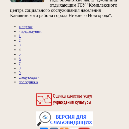
отдыхающим ГБУ "Комплексного
центра социального обслуживания населения
Канавинского района города Нижнего Новгорода".
« первая
‹ предыдущая
1
2
3
4
5
6
7
8
9
следующая ›
последняя »