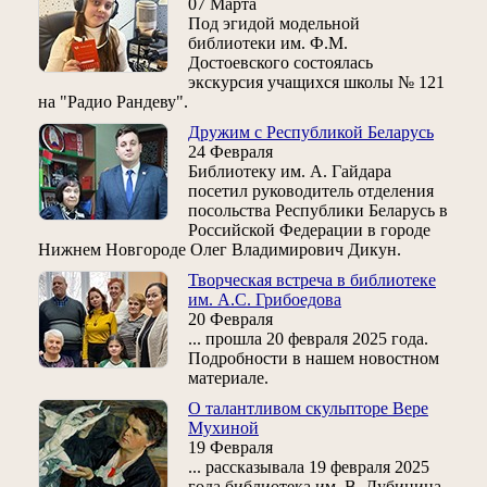
07 Марта
Под эгидой модельной
библиотеки им. Ф.М.
Достоевского состоялась
экскурсия учащихся школы № 121
на "Радио Рандеву".
Дружим с Республикой Беларусь
24 Февраля
Библиотеку им. А. Гайдара
посетил руководитель отделения
посольства Республики Беларусь в
Российской Федерации в городе
Нижнем Новгороде Олег Владимирович Дикун.
Творческая встреча в библиотеке
им. А.С. Грибоедова
20 Февраля
... прошла 20 февраля 2025 года.
Подробности в нашем новостном
материале.
О талантливом скульпторе Вере
Мухиной
19 Февраля
... рассказывала 19 февраля 2025
года библиотека им. В. Дубинина