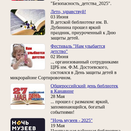
"Безопасность_детства_2025".
Лето, здравствуй!
03 Июня
В детской библиотеке им. В.
Дубинина прошел яркий
праздник, приуроченный к Дню
защиты детей.
Фестиваль "Нам улыбается
детство"
02 Июня
.., организованный сотрудниками
ЦРБ им. Ф.М. Достоевского,
состоялся в День защиты детей в
микрорайоне Сортировочном.
Общероссийский день библиотек
в Канавине
28 Мая
... прошел с размахом: яркий,
запоминающийся, богатый
событиями!
"Ночь музеев - 2025"
19 Мая
Центральная районная библиотека