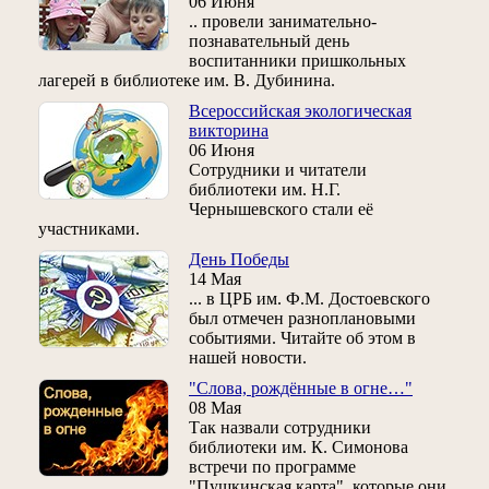
06 Июня
.. провели занимательно-
познавательный день
воспитанники пришкольных
лагерей в библиотеке им. В. Дубинина.
Всероссийская экологическая
викторина
06 Июня
Сотрудники и читатели
библиотеки им. Н.Г.
Чернышевского стали её
участниками.
День Победы
14 Мая
... в ЦРБ им. Ф.М. Достоевского
был отмечен разноплановыми
событиями. Читайте об этом в
нашей новости.
"Слова, рождённые в огне…"
08 Мая
Так назвали сотрудники
библиотеки им. К. Симонова
встречи по программе
"Пушкинская карта", которые они