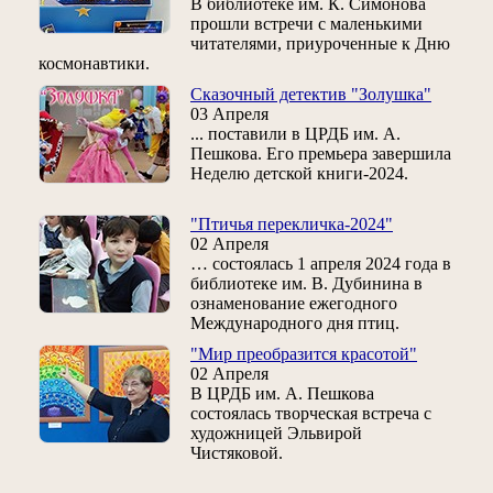
В библиотеке им. К. Симонова
прошли встречи с маленькими
читателями, приуроченные к Дню
космонавтики.
Сказочный детектив "Золушка"
03 Апреля
... поставили в ЦРДБ им. А.
Пешкова. Его премьера завершила
Неделю детской книги-2024.
"Птичья перекличка-2024"
02 Апреля
… состоялась 1 апреля 2024 года в
библиотеке им. В. Дубинина в
ознаменование ежегодного
Международного дня птиц.
"Мир преобразится красотой"
02 Апреля
В ЦРДБ им. А. Пешкова
состоялась творческая встреча с
художницей Эльвирой
Чистяковой.