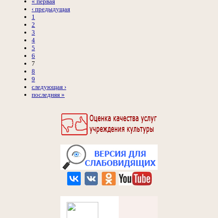
« первая
‹ предыдущая
1
2
3
4
5
6
7
8
9
следующая ›
последняя »