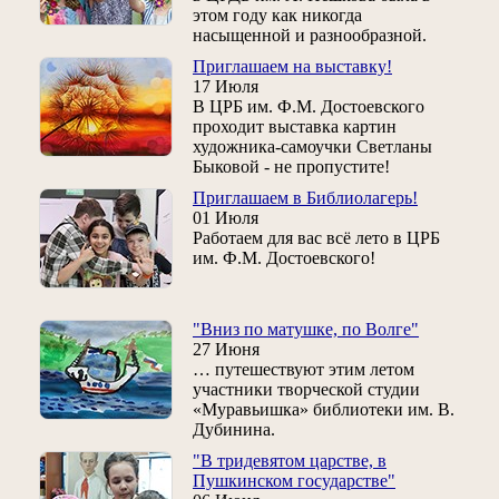
этом году как никогда
насыщенной и разнообразной.
Приглашаем на выставку!
17 Июля
В ЦРБ им. Ф.М. Достоевского
проходит выставка картин
художника-самоучки Светланы
Быковой - не пропустите!
Приглашаем в Библиолагерь!
01 Июля
Работаем для вас всё лето в ЦРБ
им. Ф.М. Достоевского!
"Вниз по матушке, по Волге"
27 Июня
… путешествуют этим летом
участники творческой студии
«Муравьишка» библиотеки им. В.
Дубинина.
"В тридевятом царстве, в
Пушкинском государстве"