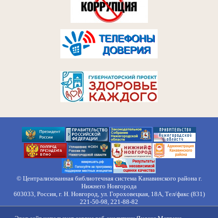
© Централизованная библиотечная система Канавинского района г.
Нижнего Новгорода
603033, Россия, г. Н. Новгород, ул. Гороховецкая, 18А, Тел/факс (831)
221-50-98, 221-88-82
Правила обработки персональных данных