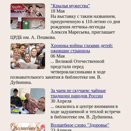
"Крылья мужества"
18 Мая
На выставку с таким названием,
приуроченную к 110-летию со дня
рождения летчика-легенды
Алексея Маресьева, приглашает
ЦРДБ им. А. Пешкова.
Хроника войны глазами детей:
ожившие страницы
06 Мая
... Великой Отечественной
предстали перед
четвероклассниками в ходе
познавательного занятия в библиотеке им. В.
Дубинина.
За чаем не скучаем: чайные
традиции народов России
30 Апреля
... оказались в центре внимания в
ходе задушевной и теплой встречи
в библиотеке им. В. Дубинина.
Волшебное слово "Здоровье"
23 Апреля