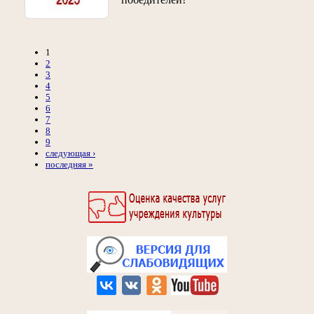
1
2
3
4
5
6
7
8
9
следующая ›
последняя »