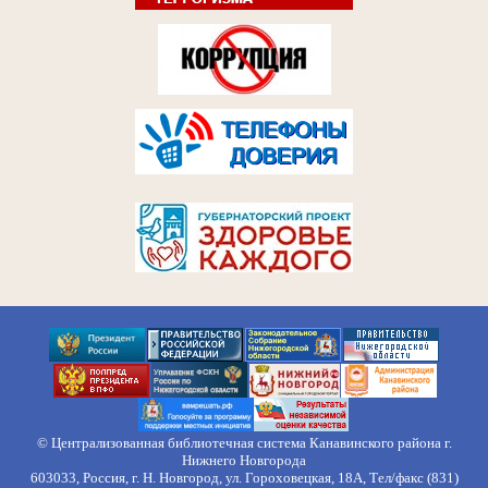
© Централизованная библиотечная система Канавинского района г.
Нижнего Новгорода
603033, Россия, г. Н. Новгород, ул. Гороховецкая, 18А, Тел/факс (831)