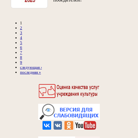
1
2
3
4
5
6
7
8
9
следующая ›
последняя »