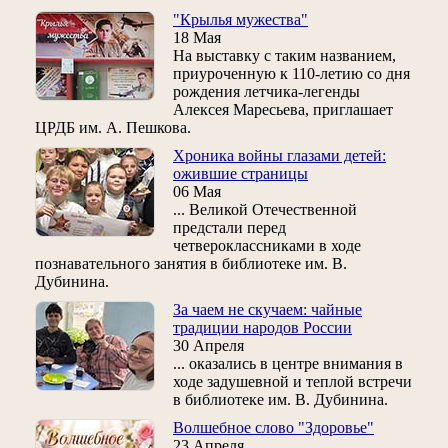
"Крылья мужества"
18 Мая
На выставку с таким названием,
приуроченную к 110-летию со дня
рождения летчика-легенды
Алексея Маресьева, приглашает
ЦРДБ им. А. Пешкова.
Хроника войны глазами детей:
ожившие страницы
06 Мая
... Великой Отечественной
предстали перед
четвероклассниками в ходе
познавательного занятия в библиотеке им. В.
Дубинина.
За чаем не скучаем: чайные
традиции народов России
30 Апреля
... оказались в центре внимания в
ходе задушевной и теплой встречи
в библиотеке им. В. Дубинина.
Волшебное слово "Здоровье"
23 Апреля