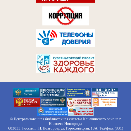
© Централизованная библиотечная система Канавинского района г.
Нижнего Новгорода
603033, Россия, г. Н. Новгород, ул. Гороховецкая, 18А, Тел/факс (831)