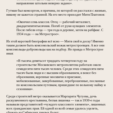
направление штольни неверно задано».
Гутман был комсоргом, и причина, по которой он расстался с жизнью,
никому не кажется странной. На его место приходит Митя Платонов:
«Окончил семь классов. Отец — рабочий-металлист,
двадцатипятитысячник. Погиб от руки кулацких элементов.
После гибели отца — три года в деревне, затем на рабфаке. С
1934 года — на Метрострое».
Из этой короткой биографии всё ясно — Митя свой в доску! Именно
таким должен быть комсомольский вожак метростроевцев. А все они
комсомольцы-добровольцы как на подбор. Но правда о Метрострое
иная:
«В тысяча девятьсот тридцать четвертом году на
строительстве Московского метрополитена работало около
семидесяти пяти тысяч человек. Среди этих семидесяти пяти
тысяч были люди и с высшим образованием, и вовсе без
образования, коренные москвичи и приезжие,
мобилизованные, завербованные, переброшенные, посланные
по комсомольским путевкам, пришедшие по вольному найму и
сезонники».
Среди строителей метро оказывается Маргарита Чугуева, дочь
раскулаченного крестьянина, беглая лишенка — так в 1930-е годы
называли представителей «чуждого классового элемента», лишенных
всех гражданских прав. Ей одной из всей семьи удалось уцелеть,
сбежать из Сибирских гнилых болот: