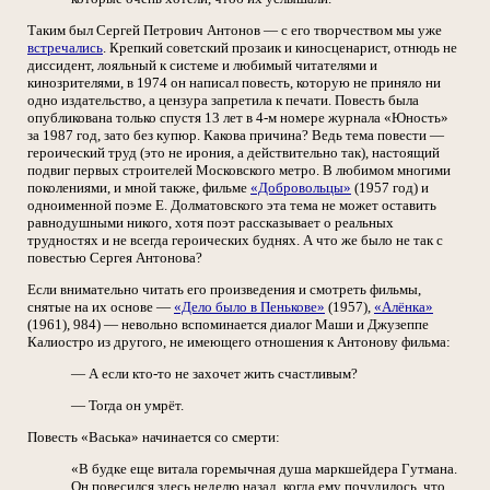
Таким был Сергей Петрович Антонов — с его творчеством мы уже
встречались
. Крепкий советский прозаик и киносценарист, отнюдь не
диссидент, лояльный к системе и любимый читателями и
кинозрителями, в 1974 он написал повесть, которую не приняло ни
одно издательство, а цензура запретила к печати. Повесть была
опубликована только спустя 13 лет в 4-м номере журнала «Юность»
за 1987 год, зато без купюр. Какова причина? Ведь тема повести —
героический труд (это не ирония, а действительно так), настоящий
подвиг первых строителей Московского метро. В любимом многими
поколениями, и мной также, фильме
«Добровольцы»
(1957 год) и
одноименной поэме Е. Долматовского эта тема не может оставить
равнодушными никого, хотя поэт рассказывает о реальных
трудностях и не всегда героических буднях. А что же было не так с
повестью Сергея Антонова?
Если внимательно читать его произведения и смотреть фильмы,
снятые на их основе —
«Дело было в Пенькове»
(1957),
«Алёнка»
(1961), 984) — невольно вспоминается диалог Маши и Джузеппе
Калиостро из другого, не имеющего отношения к Антонову фильма:
— А если кто-то не захочет жить счастливым?
— Тогда он умрёт.
Повесть «Васька» начинается со смерти:
«В будке еще витала горемычная душа маркшейдера Гутмана.
Он повесился здесь неделю назад, когда ему почудилось, что