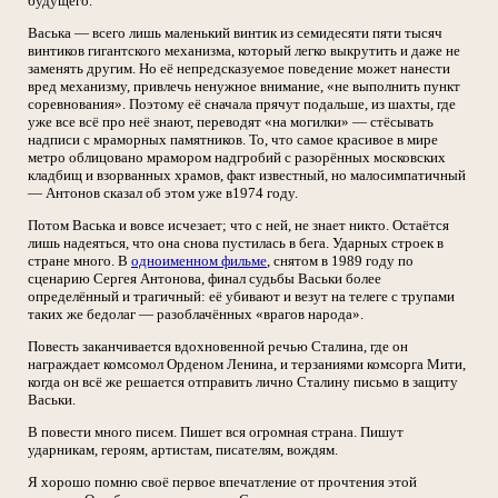
будущего.
Васька — всего лишь маленький винтик из семидесяти пяти тысяч
винтиков гигантского механизма, который легко выкрутить и даже не
заменять другим. Но её непредсказуемое поведение может нанести
вред механизму, привлечь ненужное внимание, «не выполнить пункт
соревнования». Поэтому её сначала прячут подальше, из шахты, где
уже все всё про неё знают, переводят «на могилки» — стёсывать
надписи с мраморных памятников. То, что самое красивое в мире
метро облицовано мрамором надгробий с разорённых московских
кладбищ и взорванных храмов, факт известный, но малосимпатичный
— Антонов сказал об этом уже в1974 году.
Потом Васька и вовсе исчезает; что с ней, не знает никто. Остаётся
лишь надеяться, что она снова пустилась в бега. Ударных строек в
стране много. В
одноименном фильме
, снятом в 1989 году по
сценарию Сергея Антонова, финал судьбы Васьки более
определённый и трагичный: её убивают и везут на телеге с трупами
таких же бедолаг — разоблачённых «врагов народа».
Повесть заканчивается вдохновенной речью Сталина, где он
награждает комсомол Орденом Ленина, и терзаниями комсорга Мити,
когда он всё же решается отправить лично Сталину письмо в защиту
Васьки.
В повести много писем. Пишет вся огромная страна. Пишут
ударникам, героям, артистам, писателям, вождям.
Я хорошо помню своё первое впечатление от прочтения этой