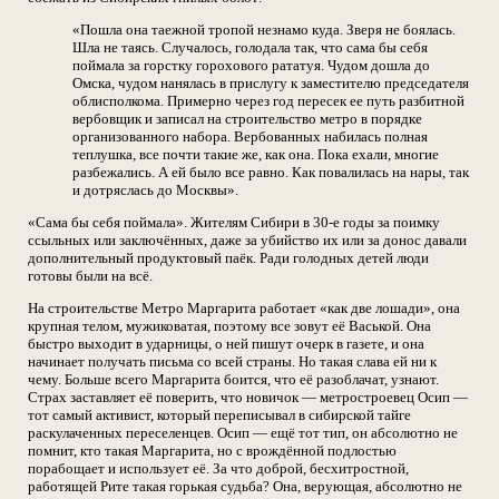
«Пошла она таежной тропой незнамо куда. Зверя не боялась.
Шла не таясь. Случалось, голодала так, что сама бы себя
поймала за горстку горохового рататуя. Чудом дошла до
Омска, чудом нанялась в прислугу к заместителю председателя
облисполкома. Примерно через год пересек ее путь разбитной
вербовщик и записал на строительство метро в порядке
организованного набора. Вербованных набилась полная
теплушка, все почти такие же, как она. Пока ехали, многие
разбежались. А ей было все равно. Как повалилась на нары, так
и дотряслась до Москвы».
«Сама бы себя поймала». Жителям Сибири в 30-е годы за поимку
ссыльных или заключённых, даже за убийство их или за донос давали
дополнительный продуктовый паёк. Ради голодных детей люди
готовы были на всё.
На строительстве Метро Маргарита работает «как две лошади», она
крупная телом, мужиковатая, поэтому все зовут её Васькой. Она
быстро выходит в ударницы, о ней пишут очерк в газете, и она
начинает получать письма со всей страны. Но такая слава ей ни к
чему. Больше всего Маргарита боится, что её разоблачат, узнают.
Страх заставляет её поверить, что новичок — метростроевец Осип —
тот самый активист, который переписывал в сибирской тайге
раскулаченных переселенцев. Осип — ещё тот тип, он абсолютно не
помнит, кто такая Маргарита, но с врождённой подлостью
порабощает и использует её. За что доброй, бесхитростной,
работящей Рите такая горькая судьба? Она, верующая, абсолютно не