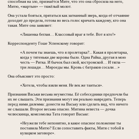
способная на зло, признаётся Мите, что это она сбросила на него,
Митю, «мартын» — тяжёлый молот.
Она устала бояться, прятаться как загнанный зверь, когда её отчаяние
доходит до предела, готова во весь голос кричать каждому, кто она
такая. Мите она заявляет:
«Лишенка беглая… Классовый враг я тебе. Вот я кто!»
Корреспонденту Гоше Успенскому говорит:
«А почем ты знаешь, что я пролетарка?... Какая я пролетарка,
когда у тятеньки две коровы было. Одна Райка, другая в мою
честь — Ритка. И бычок был свой, костромской… И тягла —
три лошади… Мироеды мы. Кровь с батраков сосали…»
Она объясняет это просто:
«Хотела, чтобы взяли меня. Не век же таиться».
Признания Васьки весьма неуместны. Её собеседники предпочли бы
их не слышать. Эти признания могут им реально навредить. Теперь
перед ними дилемма: донести на Ваську или сделать вид, что ничего
не слышали. Второе весьма опасно. Митина невеста — дочка
челюскинца, комсомолка Тата говорит Ваське:
«Неужели тебе непонятно, в какое опасное положение ты
поставила Митю? Если сопоставить факты, Митя с тобой в
кулацком заговоре».