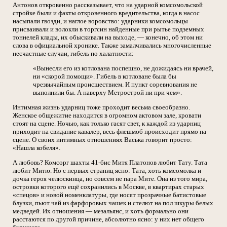
Антонов откровенно рассказывает, что на ударной комсомольской
стройке были и факты откровенного вредительства, когда в насос
насыпали гвозди, и наглое воровство: ударники комсомольцы
присваивали и волокли в торгсин найденные при рытье подземных
тоннелей клады, их обыскивали на выходе, — конечно, об этом ни
слова в официальной хронике. Также замалчивались многочисленные
несчастные случаи, гибель по халатности:
«Вынесли его из котлована поспешно, не дожидаясь ни врачей,
ни «скорой помощи». Гибель в котловане была бы
чрезвычайным происшествием. И пункт соревнования не
выполнили бы. А наверху Метрострой ни при чем».
Интимная жизнь ударниц тоже проходит весьма своеобразно.
Женское общежитие находится в огромном актовом зале, кровати
стоят на сцене. Ночью, как только гасят свет, к каждой из ударниц
приходит на свидание кавалер, весь флешмоб происходит прямо на
сцене. О своих интимных отношениях Васька говорит просто:
«Нашла кобеля».
А любовь? Комсорг шахты 41-бис Митя Платонов любит Тату. Тата
любит Митю. Но с первых страниц ясно: Тата, хоть комсомолка и
дочка героя челюскинца, но совсем не пара Мите. Она из того мира,
островки которого ещё сохранились в Москве, в квартирах старых
«спецов» и новой номенклатуры, где носят прозрачные батистовые
блузки, пьют чай из фарфоровых чашек и стелют на пол шкуры белых
медведей. Их отношения — мезальянс, и хоть формально они
расстаются по другой причине, абсолютно ясно: у них нет общего