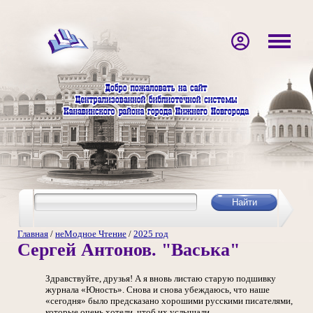
Главная
/
неМодное Чтение
/
2025 год
Сергей Антонов. "Васька"
Здравствуйте, друзья! А я вновь листаю старую подшивку
журнала «Юность». Снова и снова убеждаюсь, что наше
«сегодня» было предсказано хорошими русскими писателями,
которые очень хотели, чтоб их услышали.