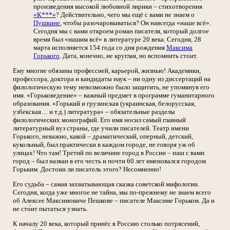
произведения высокой любовной лирики – стихотворения
«К***»
? Действительно, чего мы ещё с вами не знаем о
Пушкине
, чтобы разочаровываться? Он навсегда «наше всё».
Сегодня мы с вами откроем роман писателя, который долгое
время был «нашим всё» в литературе 20 века. Сегодня, 28
марта исполняется 154 года со дня рождения
Максима
Горького
. Дата, конечно, не круглая, но вспомнить стоит.
Ему многие обязаны профессией, карьерой, жизнью! Академики,
профессора, доктора и кандидаты наук – ни одну из диссертаций на
филологическую тему невозможно было защитить, не упомянув его
имя. «Горьковедение» – важный предмет в программе гуманитарного
образования. «Горький и грузинская (украинская, белорусская,
узбекская… и т.д.) литература» – обязательные разделы
филологических монографий. Его имя носил самый главный
литературный вуз страны, где учили писателей. Театр имени
Горького, неважно, какой – драматический, оперный, детский,
кукольный, был практически в каждом городе, не говоря уж об
улицах! Что там! Третий по величине город в России – наш с вами
город – был назван в его честь и почти 60 лет именовался городом
Горьким. Достоин ли писатель этого? Несомненно!
Его судьба – самая захватывающая сказка советской мифологии.
Сегодня, когда уже многое не тайна, мы по-прежнему не знаем всего
об Алексее Максимовиче Пешкове – писателе Максиме Горьком. Да и
не сто́ит пытаться узнать.
К началу 20 века, который принёс в Россию столько потрясений,