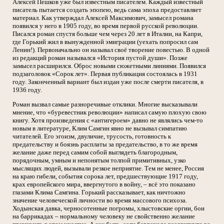
Алексей Пешков уже был известным писателем. Каждый известный
писатель пытается создать эпопею, ведь сама эпоха предоставляет
материал. Как утверждал Алексей Максимович, замысел романа
появился у него в 1905 году, во время первой русской революции.
Писался роман спустя больше чем через 20 лет в Италии, на Капри,
где Горький жил в вынужденной эмиграции (уехать попросил сам
Ленин!). Первоначально он называл своё творение повестью. В одной
из редакций роман назывался «История пустой души». Позже
замысел расширился. Оброс новыми сюжетными линиями. Появился
подзаголовок «Сорок лет». Первая публикация состоялась в 1931
году. Законченный вариант был издан уже после смерти писателя, в
1936 году.
Роман вызвал самые разноречивые отклики. Многие высказывали
мнение, что «буревестник революции» написал самую плохую свою
книгу. Хотя произведения с «антигероем» давно не являлись чем-то
новым в литературе, Клим Самгин явно не вызывал симпатию
читателей. Его эгоизм, двуличие, трусость, готовность к
предательству и боязнь расплаты за предательство, в то же время
желание даже перед самим собой выглядеть благородным,
порядочным, умным и непонятым толпой примитивных, узко
мыслящих людей, вызывали резкое неприятие. Тем не менее, Россия
на краю гибели, события сорока лет, предшествующие 1917 году,
крах европейского мира, ввергнутого в войну, – всё это показано
глазами Клима Самгина. Горький рассказывает, как ничтожно
значение человеческой личности во время массового психоза.
Ходынская давка, черносотенные погромы, хлыстовские оргии, бои
на баррикадах – нормальному человеку не свойственно желание