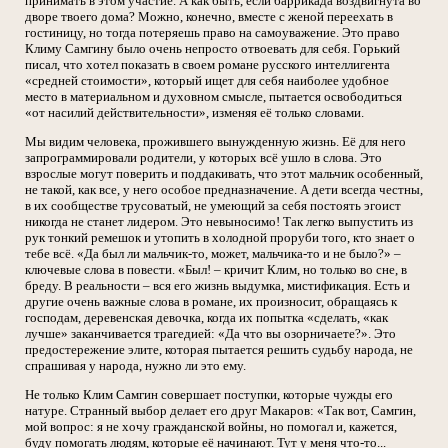
принимать в этом участие. А как быть, если баррикада воздвигнута во
дворе твоего дома? Можно, конечно, вместе с женой переехать в
гостиницу, но тогда потеряешь право на самоуважение. Это право
Климу Самгину было очень непросто отвоевать для себя. Горький
писал, что хотел показать в своем романе русского интеллигента
«средней стоимости», который ищет для себя наиболее удобное
место в материальном и духовном смысле, пытается освободиться
«от насилий действительности», изменяя её только словами.
Мы видим человека, прожившего вынужденную жизнь. Её для него
запрограммировали родители, у которых всё ушло в слова. Это
взрослые могут поверить и поддакивать, что этот мальчик особенный,
не такой, как все, у него особое предназначение. А дети всегда честны,
в их сообществе трусоватый, не умеющий за себя постоять эгоист
никогда не станет лидером. Это невыносимо! Так легко выпустить из
рук тонкий ремешок и утопить в холодной проруби того, кто знает о
тебе всё. «Да был ли мальчик-то, может, мальчика-то и не было?» –
ключевые слова в повести. «Был! – кричит Клим, но только во сне, в
бреду. В реальности – вся его жизнь выдумка, мистификация. Есть и
другие очень важные слова в романе, их произносит, обращаясь к
господам, деревенская девочка, когда их попытка «сделать, «как
лучше» заканчивается трагедией: «Да что вы озорничаете?». Это
предостережение элите, которая пытается решить судьбу народа, не
спрашивая у народа, нужно ли это ему.
Не только Клим Самгин совершает поступки, которые чужды его
натуре. Странный выбор делает его друг Макаров: «Так вот, Самгин,
мой вопрос: я не хочу гражданской войны, но помогал и, кажется,
буду помогать людям, которые её начинают. Тут у меня что-то...