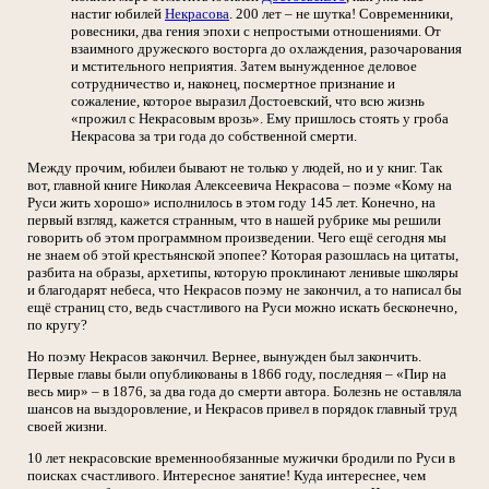
настиг юбилей
Некрасова
. 200 лет – не шутка! Современники,
ровесники, два гения эпохи с непростыми отношениями. От
взаимного дружеского восторга до охлаждения, разочарования
и мстительного неприятия. Затем вынужденное деловое
сотрудничество и, наконец, посмертное признание и
сожаление, которое выразил Достоевский, что всю жизнь
«прожил с Некрасовым врозь». Ему пришлось стоять у гроба
Некрасова за три года до собственной смерти.
Между прочим, юбилеи бывают не только у людей, но и у книг. Так
вот, главной книге Николая Алексеевича Некрасова – поэме «Кому на
Руси жить хорошо» исполнилось в этом году 145 лет. Конечно, на
первый взгляд, кажется странным, что в нашей рубрике мы решили
говорить об этом программном произведении. Чего ещё сегодня мы
не знаем об этой крестьянской эпопее? Которая разошлась на цитаты,
разбита на образы, архетипы, которую проклинают ленивые школяры
и благодарят небеса, что Некрасов поэму не закончил, а то написал бы
ещё страниц сто, ведь счастливого на Руси можно искать бесконечно,
по кругу?
Но поэму Некрасов закончил. Вернее, вынужден был закончить.
Первые главы были опубликованы в 1866 году, последняя – «Пир на
весь мир» – в 1876, за два года до смерти автора. Болезнь не оставляла
шансов на выздоровление, и Некрасов привел в порядок главный труд
своей жизни.
10 лет некрасовские временнообязанные мужички бродили по Руси в
поисках счастливого. Интересное занятие! Куда интереснее, чем