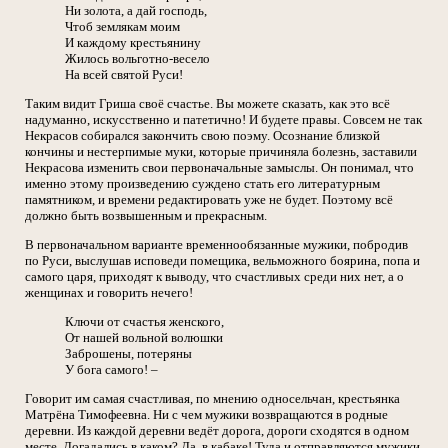
Ни золота, а дай господь,
Чтоб землякам моим
И каждому крестьянину
Жилось вольготно-весело
На всей святой Руси!
Таким видит Гриша своё счастье. Вы можете сказать, как это всё
надуманно, искусственно и патетично! И будете правы. Совсем не так
Некрасов собирался закончить свою поэму. Осознание близкой
кончины и нестерпимые муки, которые причиняла болезнь, заставили
Некрасова изменить свои первоначальные замыслы. Он понимал, что
именно этому произведению суждено стать его литературным
памятником, и времени редактировать уже не будет. Поэтому всё
должно быть возвышенным и прекрасным.
В первоначальном варианте временнообязанные мужики, побродив
по Руси, выслушав исповеди помещика, вельможного боярина, попа и
самого царя, приходят к выводу, что счастливых среди них нет, а о
женщинах и говорить нечего!
Ключи от счастья женского,
От нашей вольной волюшки
Заброшены, потеряны
У бога самого! –
Говорит им самая счастливая, по мнению односельчан, крестьянка
Матрёна Тимофеевна. Ни с чем мужики возвращаются в родные
деревни. Из каждой деревни ведёт дорога, дороги сходятся в одном
месте. Догадались в каком? Да, в кабаке! Туда и отправляются мужики