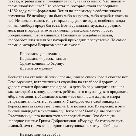
пахать, отрабатывать помещику за полученную землю. Что значит –
временнообязанные? Это крестьяне, которые стали свободными
в1862 году лишь формально. Земля по-прежнему в собственности
помещика. Её необходимо было либо выкупать, либо отрабатывать за
неё. Не всем хотелось тянуть ярмо еще долгие годы, особенно, когда
личная свобода вроде бы есть. Вот и срывались мужики с родных
мест, шли в города, кто-то занимался ремеслом, кто-то просто
бродяжничал, потом спивался. Помещичьи усадьбы ветшали,
необработанная земля без пахарей приходила в запустение. То самое
время, о котором Некрасов в поэме сказал:
Порвалась цепь великая,
Порвалась — расскочилася
Одним концом по барину,
Другим по мужику!..
Несмотря на сказочный зачин поэмы, ничего сказочного в сюжете нет.
Семь мужиков, встретившихся случайно на столбовой дороге, с
удовольствием бросают свои дела – а дело было у каждого: кто шел
заказать требы к попу, крестить ребёнка, кто в кузницу, кто продавать
мёд, а кто ловить сбежавшего коня – все они после жаркого спора
отправляются искать счастливых. У каждого есть свой кандидат.
Пересказывать сюжет нет смысла. Его помнят все. Интересно, а был
ли свой кандидат в счастливые у Некрасова? Был! Да, вы помните!
Счастливый у него появляется в последней главе. Это борец за
народное счастье Гриша Добросклонов. «Ему судьба готовила путь
славный, имя громкое народного заступника, чахотку и Сибирь».
Не надо мне ни серебра,