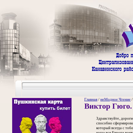
Главная
/
неМодное Чтение
Виктор Гюго.
Здравствуйте, дороги
способно сформироват
который всегда с тоб
когда вся Европа вое