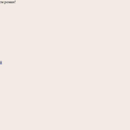
ем роман!
ий