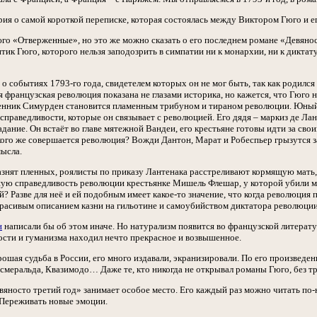
я о самой короткой переписке, которая состоялась между Виктором Гюго и его
юго «Отверженные», но это же можно сказать о его последнем романе «Девянос
ик Гюго, которого нельзя заподозрить в симпатии ни к монархии, ни к диктату
о событиях 1793-го года, свидетелем которых он не мог быть, так как родился 
 французская революция показана не глазами историка, но кажется, что Гюго
нник Симурден становится пламенным трибуном и тираном революции. Юный а
справедливости, которые он связывает с революцией. Его дядя – маркиз де Лан
адание. Он встаёт во главе мятежной Вандеи, его крестьяне готовы идти за св
ого же совершается революция? Вожди Дантон, Марат и Робеспьер грызутся за
мысла.
нят пленных, роялисты по приказу Лантенака расстреливают кормящую мать, 
ую справедливость революции крестьянке Мишель Флешар, у которой убили муж
тей? Разве для неё и ей подобным имеет какое-то значение, что когда революци
расивым описанием казни на гильотине и самоубийством диктатора революци
н
написали бы об этом иначе. Но натурализм появится во французской литера
вости и гуманизма находил нечто прекрасное и возвышенное.
ошая судьба в России, его много издавали, экранизировали. По его произведе
Эсмеральда, Квазимодо… Даже те, кто никогда не открывал романы Гюго, без т
евяносто третий год» занимает особое место. Его каждый раз можно читать по
 Переживать новые эмоции.