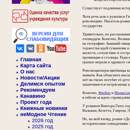
Существует подлинная истори
Хотя речь шла о рукописи Г
революциях. Писатель-романт
государства.
Удивительно, но рассказывая 
очевидцем. Конечно, Великая
на географию. Бывший свяще
торжества идей гуманизма и 
жалость, сочувствие и состр
провинции и столицы. Ради к
Главная
гранью морали и здравого с
Карта сайта
Революционеры-якобинцы каз
О нас
живьём. Как объяснить высш
Новости/Акции
неё на глазах погубят её де
Делимся опытом
заканчивается потрясающе к
Рекомендуем
Конечно,
Флобер
и
Мопасса
Канавино
в гибели за идею справедли
Проект года
У романов Виктора Гюго хор
Книжные новинки
Вальжан, Козетта, Гаврош, 
неМодное Чтение
Но, на мой взгляд, роман «Д
2026 год
историческим совпадениям.
2025 год