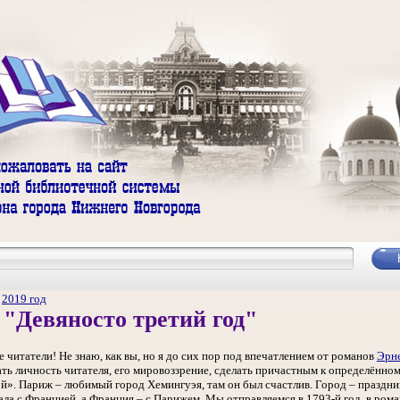
/
2019 год
 "Девяносто третий год"
е читатели! Не знаю, как вы, но я до сих пор под впечатлением от романов
Эрн
ь личность читателя, его мировоззрение, сделать причастным к определённо
ой». Париж – любимый город Хемингуэя, там он был счастлив. Город – праздник
вала с Францией, а Франция – с Парижем. Мы отправляемся в 1793-й год, в ром