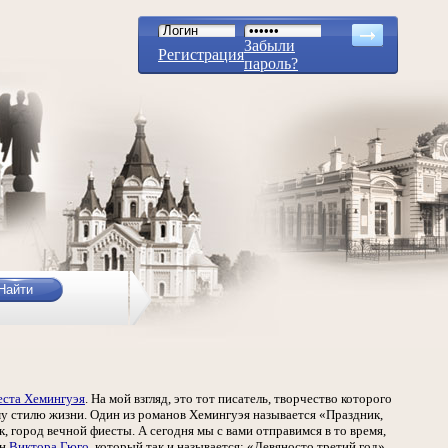
Забыли
Регистрация
пароль?
еста Хемингуэя
. На мой взгляд, это тот писатель, творчество которого
му стилю жизни. Один из романов Хемингуэя называется «Праздник,
, город вечной фиесты. А сегодня мы с вами отправимся в то время,
ан
Виктора Гюго
, который так и называется: «Девяносто третий год».