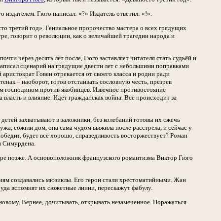
 издателем. Гюго написал: «?» Издатель ответил: «!».
то третий год». Гениальное пророчество мастера о всех грядущих
ре, говорит о революции, как о величайшей трагедии народа и
почти через десять лет после, Гюго заставляет читателя стать судьёй и
 написал сценарий на грядущие двести лет с небольшими поправками
ристократ Говен отрекается от своего класса и родни ради
тенак – наоборот, готов отстаивать сословную честь, презрев
оим господином против якобинцев. Извечное противостояние
 власть и влияние. Идёт гражданская война. Всё происходит за
детей захватывают в заложники, без колебаний готовы их сжечь
а, сожгли дом, она сама чудом выжила после расстрела, и сейчас у
я победит, будет всё хорошо, справедливость восторжествует? Роман
и Симурдена.
туре позже. А основоположник французского романтизма Виктор Гюго
ниям создавались мюзиклы. Его герои стали хрестоматийными. Жан
руда вспомнят их сюжетные линии, перескажут фабулу.
-новому. Вернее, дочитывать, открывать незамеченное. Поражаться