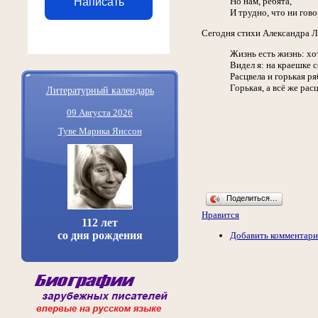
Написать
Но нам, ребята,
И трудно, что ни гово
Сегодня стихи Александра Л
Жизнь есть жизнь: хо
Видел я: на краешке с
Расцвела и горькая ря
Горькая, а всё же рас
Литературный календарь
09 Августа 2026
Туве Марика Янссон
Поделиться…
Нравится
112 лет
со дня рождения
Добавить комментар