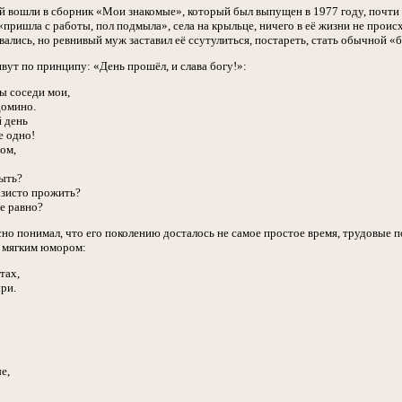
й вошли в сборник «Мои знакомые», который был выпущен в 1977 году, почти 
пришла с работы, пол подмыла», села на крыльце, ничего в её жизни не происх
вались, но ревнивый муж заставил её ссутулиться, постареть, стать обычной «
вут по принципу: «День прошёл, и слава богу!»:
ы соседи мои,
домино.
 день
е одно!
ром,
рыть?
азисто прожить?
се равно?
о понимал, что его поколению досталось не самое простое время, трудовые по
с мягким юмором:
тах,
ри.
е,