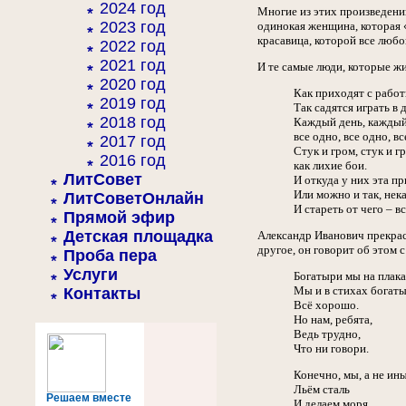
2024 год
Многие из этих произведени
2023 год
одинокая женщина, которая «
красавица, которой все любо
2022 год
2021 год
И те самые люди, которые жи
2020 год
Как приходят с работ
2019 год
Так садятся играть в 
2018 год
Каждый день, каждый
все одно, все одно, вс
2017 год
Стук и гром, стук и г
2016 год
как лихие бои.
ЛитСовет
И откуда у них эта п
Или можно и так, нек
ЛитСоветОнлайн
И стареть от чего – в
Прямой эфир
Детская площадка
Александр Иванович прекрасн
другое, он говорит об этом 
Проба пера
Услуги
Богатыри мы на плака
Мы и в стихах богаты
Контакты
Всё хорошо.
Но нам, ребята,
Ведь трудно,
Что ни говори.
Конечно, мы, а не ины
Льём сталь
Решаем вместе
И делаем моря,