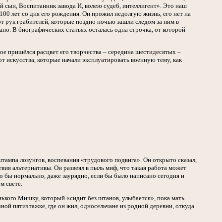
ий сын, Воспитанник завода И, волею судеб, интеллигент». Это наш
00 лет со дня его рождения. Он прожил недолгую жизнь, его нет на
от рук грабителей, которые поздно ночью зашли следом за ним в
но. В биографических статьях осталась одна строчка, от которой
торое пришёлся расцвет его творчества – середина шестидесятых –
 искусства, которые начали эксплуатировать военную тему, как
тампа лозунгов, воспевания «трудового подвига». Он открыто сказал,
вия альтернативы. Он развеял в пыль миф, что такая работа может
о бы нормально, даже заурядно, если бы было написано сегодня и
м свете.
ького Мишку, который «сидит без штанов, улыбается», пока мать
ной пятиэтажке, где он жил, односельчане из родной деревни, откуда