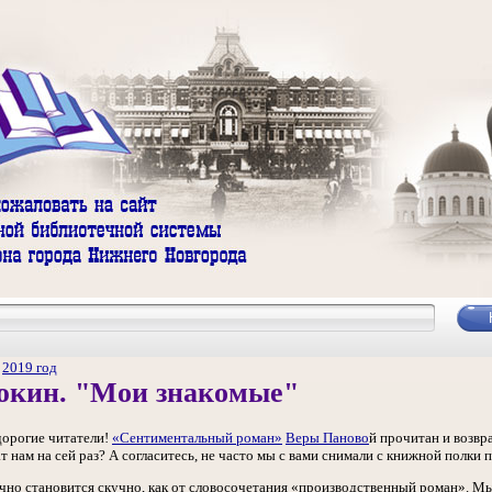
/
2019 год
юкин. "Мои знакомые"
дорогие читатели!
«Сентиментальный роман»
Веры Паново
й прочитан и возвр
 нам на сей раз? А согласитесь, не часто мы с вами снимали с книжной полки 
но становится скучно, как от словосочетания «производственный роман». Мы 