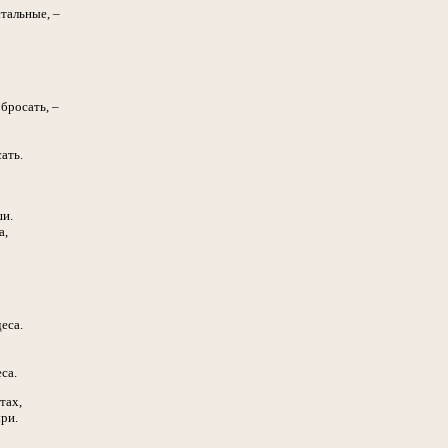
стальные, –
 бросать, –
ать.
ши.
а,
еса.
са.
тах,
ри.