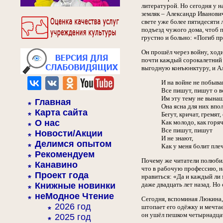
литературой. Но сегодня у н
земляк – Александр Иванович
свете уже более пятидесяти 
подъезд чужого дома, чтоб п
грустно и больно: «Погиб п
Он прошёл через войну, ходил
почти каждый сорокалетний 
выгодную конъюнктуру, и Ал
И на войне не побыв
Все пишут, пишут о в
Им эту тему не вынаш
Главная
Она ясна для них впол
Карта сайта
Бегут, кричат, гремят
О нас
Как молодо, как горяч
Все пишут, пишут
Новости/Акции
И не знают,
Делимся опытом
Как у меня болит пле
Рекомендуем
Почему же читатели полюбили
Канавино
что в рабочую профессию, на
Проект года
нравиться: «Да и каждый ли 
Книжные новинки
даже двадцать лет назад. Но 
неМодное Чтение
Сегодня, вспоминая Люкина,
2026 год
штопает его одёжку и мечтае
он ушёл пешком четырнадцат
2025 год