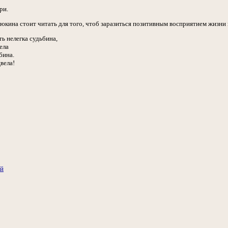
ри.
юкина стоит читать для того, чтоб заразиться позитивным восприятием жизни 
ть нелегка судьбина,
ела
бина.
цвела!
ий