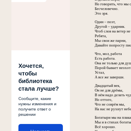
Но говорить, что мы 
Бесчеловечно.
Это зря.
Один – поэт,
Другой – ударник.
Чтоб слов на ветер не
Ребята,
Мы свои же парни,
Давайте попросту пис
Что, мол, работа
Есть работа.
Она не только для ду
Хочется,
Порой бывает неохот
чтобы
Устал,
А все же заверши.
библиотека
Двадцатый век,
стала лучше?
Он не для дрёмы,
В нём надо делать чуд
Сообщите, какие
Но оттого,
нужны изменения и
Что не соврём мы,
получите ответ о
На нас не рухнут небе
решении
Богатыри мы на плака
Мы и в стихах богаты
Всё хорошо.