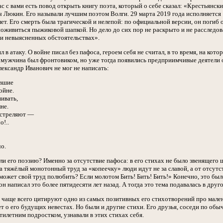
ас с вами есть повод открыть книгу поэта, который о себе сказал: «Крестьянск
 Люкин. Его называли лучшим поэтом Волги. 29 марта 2019 года исполняется 1
лет. Его смерть была трагической и нелепой: по официальной версии, он погиб 
оживиться пыжиковой шапкой. Но дело до сих пор не раскрыто и не расследова
ри невыясненных обстоятельствах».
 в атаку. О войне писал без пафоса, героем себя не считал, в то время, на ко
мужчина был фронтовиком, но уже тогда появились предприимчивые деятели от
ександр Иванович не мог не написать:
авшие
ойне.
ивать,
не.
, стреляют —
о!..
чо.
 его поэзию? Именно за отсутствие пафоса: в его стихах не было звенящего ш
 тяжёлый монотонный труд за «копеечку» люди идут не за славой, а от отсутст
может свой труд полюбить? Если молотом Бить! Бить! Бить!» Конечно, это был
он написал это более пятидесяти лет назад. А тогда это тема подавалась в друго
 чаще всего цитируют одно из самых позитивных его стихотворений про мален
т о его будущих невестах. Но были и другие стихи. Его друзья, соседи по обыч
илетним подростком, узнавали в этих стихах себя.