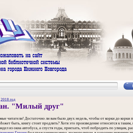
/
2018 год
ан. "Милый друг"
мые читатели! Достаточно ли вам было двух недель, чтобы от корки до корк
Может быть, книгу стоит продлить? Хотя это произведение относится к таким, 
видел из окна автобуса, а спустя годы, приехать, чтоб побродить по улицам, р
ванович Герцен
был гражданином мира, космополитом, в хорошем значении это