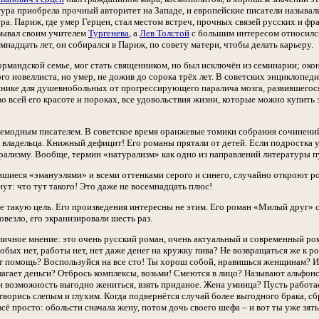
тура приобрела прочный авторитет на Западе, и европейские писатели называл
ра. Париж, где умер Герцен, стал местом встреч, прочных связей русских и ф
зывал своим учителем
Тургенева
, а
Лев Толстой
с большим интересом относился 
мнадцать лет, он собирался в Париж, по совету матери, чтобы делать карьеру.
рмандской семье, мог стать священником, но был исключён из семинарии; окон
го новеллиста, но умер, не дожив до сорока трёх лет. В советских энциклопе
инике для душевнобольных от прогрессирующего паралича мозга, развившегося
о всей его красоте и пороках, все удовольствия жизни, которые можно купить 
немодным писателем. В советское время оранжевые томики собрания сочинени
 владельца. Книжный дефицит! Его романы прятали от детей. Если подростка 
урализму. Вообще, термин «натурализм» как одно из направлений литературы п
вшиеся «эмануэлями» и всеми оттенками серого и синего, случайно откроют р
нут: что тут такого! Это даже не восемнадцать плюс!
е такую цель. Его произведения интересны не этим. Его роман «Милый друг» с
везло, его экранизировали шесть раз.
ичное мнение: это очень русский роман, очень актуальный и современный рома
собых нет, работы нет, нет даже денег на кружку пива? Не возвращаться же к р
т помощь? Воспользуйся на все сто! Ты хорош собой, нравишься женщинам? И
гает деньги? Отбрось комплексы, возьми! Смеются в лицо? Называют альфонсо
 возможность выгодно жениться, взять приданое. Жена умница? Пусть работает
творись слепым и глухим. Когда подвернётся случай более выгодного брака, сбр
ё просто: обольсти сначала жену, потом дочь своего шефа – и вот ты уже зять