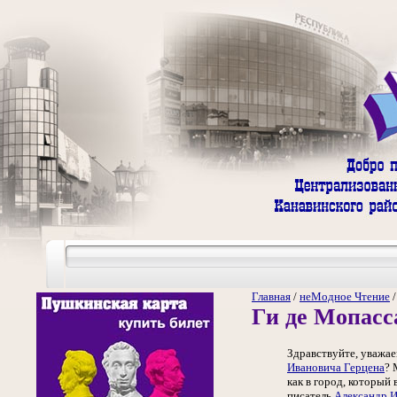
Главная
/
неМодное Чтение
Ги де Мопасс
Здравствуйте, уважае
Ивановича Герцена
? 
как в город, который 
писатель
Александр И