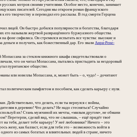
и русских мэтров своими учителями. Особое место, конечно, занимает
ранцузских писателей. Сегодня мы откроем роман французского
к его творчеству и переводил его рассказы. В год смерти Герцена
чил лицей. Он быстро добился популярности и богатства, благодаря
диях его называли жертвой развращённого буржуазного общества.
 на фоне сифилиса. Он стремился испытать все чувства: высокие и
за деньги и получить, как божественный дар. Его звали
Анри́-Рене́-
й Мопассана за стеклом книжного шкафа свидетельствовали о
уличали, что он читал Мопассана, пытались пристыдить за нездоровый
угал пуританское общество.
оманы или новеллы Мопассана, и, может быть – о, чудо! – дочитают
тал политическим памфлетом и пособием, как сделать карьеру с нуля.
н. Действительно, что делать, если ты вернулся с войны,
одителям в деревню! Что делать? Не надо стесняться! Случайно
спользуй их! Стань мужчиной их мечты, «милым другом», не обмани
м? Перетерпи, сделай вид, что не слышишь, – ещё придёт твоё
 на тебя, делает тебе карьеру! У неё любовники? Ничего – это
ось жену, как балласт, если для тебя это – возможность войти в
 одного из самых богатых и влиятельных людей в стране, ничего