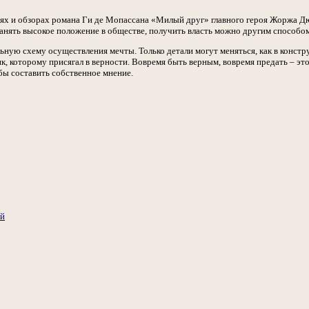
ях и обзорах романа Ги де Мопассана «Милый друг» главного героя Жоржа Д
занять высокое положение в обществе, получить власть можно другим способо
ьную схему осуществления мечты. Только детали могут меняться, как в конс
ик, которому присягал в верности. Вовремя быть верным, вовремя предать – эт
бы составить собственное мнение.
ий