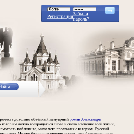
Забыли
Регистрация
пароль?
и прочесть довольно объёмный мемуарный
роман Александра
к которым можно возвращаться снова и снова в течение всей жизни,
ассмотреть поближе то, мимо чего промчался с ветерком. Русский
го слова. Можно без преувеличения сказать, что, благодаря и ему