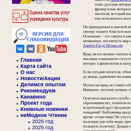
тоже, русская литера
французская литерату
писателя, который на
ему исполнилось восе
Он принадлежал к знатной но
своему таланту блистательно
Основание – его смерть в кл
низменные, постигнуть мир в
Альбе́р-Ги де Мопасса́н
.
Вряд ли его можно считать 
высоком социальном статусе
Главная
интерес к физиологии и нат
Карта сайта
О нас
Если сегодня читатели, объе
до конца, удивлённо восклик
Новости/Акции
Делимся опытом
Мопассан вряд ли ставил себ
Наверное, поэтому роману по
Рекомендуем
Канавино
Осмелюсь высказать сугубо л
Проект года
образования нет, талантов о
встреченный друг предлагае
Книжные новинки
ожиданий! Любовница предла
неМодное Чтение
время: отомстишь! Не упусти
2026 год
полезные для тебя люди, при
большую политику. Дальше вс
2025 год
невозможного нет!