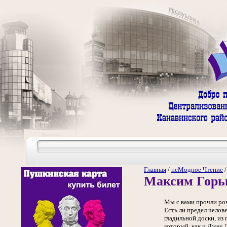
Главная
/
неМодное Чтение
Максим Горь
Мы с вами прочли р
Есть ли предел челов
гладильной доски, из
который, как и Джек 