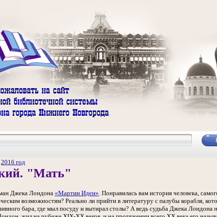
/
2016 год
кий. "Мать"
оман Джека Лондона
«Мартин Иден»
. Понравилась вам история человека, само
еческим возможностям? Реально ли прийти в литературу с палубы корабля, кото
 пивного бара, где мыл посуду и вытирал столы? А ведь судьба Джека Лондона 
Лондон, жил на рубеже XIX-XX веков, и на протяжении всего XX века его назы