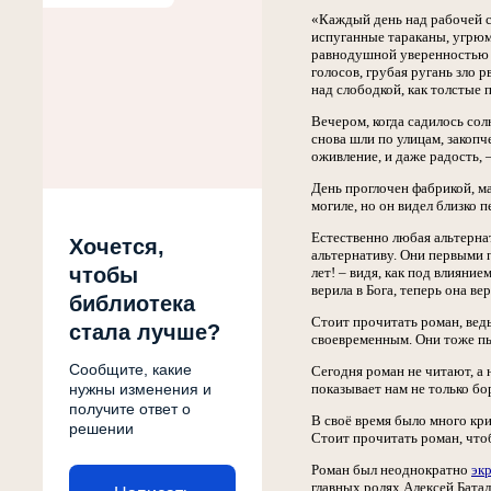
«Каждый день над рабочей сл
испуганные тараканы, угрюм
равнодушной уверенностью ж
голосов, грубая ругань зло 
над слободкой, как толстые п
Вечером, когда садилось сол
снова шли по улицам, закопч
оживление, и даже радость, 
День проглочен фабрикой, ма
могиле, но он видел близко 
Естественно любая альтерна
Хочется,
альтернативу. Они первыми п
чтобы
лет! – видя, как под влияни
верила в Бога, теперь она ве
библиотека
Стоит прочитать роман, вед
стала лучше?
своевременным. Они тоже пы
Сообщите, какие
Сегодня роман не читают, а
нужны изменения и
показывает нам не только бо
получите ответ о
В своё время было много кри
решении
Стоит прочитать роман, что
Роман был неоднократно
эк
главных ролях Алексей Бата