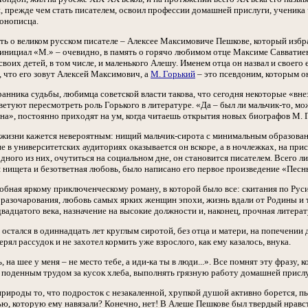
, прежде чем стать писателем, освоил профессии домашней прислуги, ученика
конописца.
ить о великом русском писателе – Алексее Максимовиче Пешкове, который из
инициал «М.» – очевидно, в память о горячо любимом отце Максиме Савватиев
воих детей, в том числе, и маленького Алешу. Именем отца он назвал и своего
, что его зовут Алексей Максимович, а
М. Горький
– это псевдоним, которым о
анника судьбы, любимца советской власти такова, что сегодня некоторые «вн
етуют пересмотреть роль Горького в литературе. «Да – был ли мальчик-то, мож
а», постоянно приходят на ум, когда читаешь открытия новых биографов М. Г
о жизни кажется невероятным: нищий мальчик-сирота с минимальным образовани
е в университетских аудиториях оказывается он вскоре, а в ночлежках, на прис
одного из них, очутиться на социальном дне, он становится писателем. Всего 
 нищета и безответная любовь, было написано его первое произведение «Песнь
обная яркому приключенческому роману, в которой было все: скитания по Руси
и разочарования, любовь самых ярких женщин эпохи, жизнь вдали от Родины и
адцатого века, назначение на высокие должности и, наконец, прочная литерату
остался в одиннадцать лет круглым сиротой, без отца и матери, на попечении
рял рассудок и не захотел кормить уже взрослого, как ему казалось, внука.
ь, на шее у меня – не место тебе, а иди-ка ты в люди...». Все помнят эту фразу
 поденным трудом за кусок хлеба, выполнять грязную работу домашней прислу
рироды то, что подросток с незакаленной, хрупкой душой активно борется, пыт
ью, которую ему навязали? Конечно, нет! В Алеше Пешкове был твердый нравст