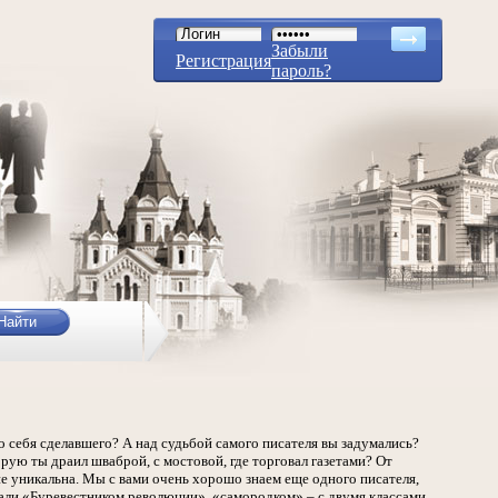
Забыли
Регистрация
пароль?
го себя сделавшего? А над судьбой самого писателя вы задумались?
рую ты драил шваброй, с мостовой, где торговал газетами? От
не уникальна. Мы с вами очень хорошо знаем еще одного писателя,
вали «Буревестником революции», «самородком» – с двумя классами