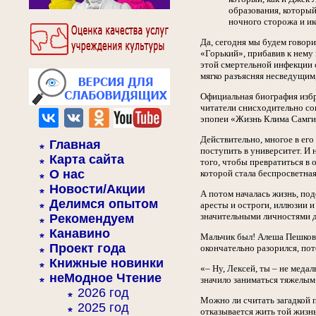
образования, который
ночного сторожа и и
Да, сегодня мы будем говор
«Горький», прибавив к нему 
этой смертельной инфекции с
мягко разъясняя несведущим
Официальная биография избр
читатели снисходительно сов
эпопеи «Жизнь Клима Самгин
Действительно, многое в ег
Главная
поступить в университет. И н
Карта сайта
того, чтобы превратиться в 
О нас
которой стала беспросветная
Новости/Акции
А потом началась жизнь, под
Делимся опытом
аресты и остроги, иллюзии 
значительными личностями дв
Рекомендуем
Канавино
Мальчик был! Алеша Пешков 
Проект года
окончательно разорился, поте
Книжные новинки
«– Ну, Лексей, ты – не медал
неМодное Чтение
значило заниматься тяжелым
2026 год
Можно ли считать загадкой п
2025 год
отказывается жить той жизн