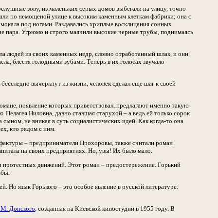
ослушные зову, из маленьких серых домов выбегали на улицу, точно
шли по немощеной улице к высоким каменным клеткам фабрики; она с
чмокала под ногами. Раздавались хриплые восклицания сонных
ание пара. Угрюмо и строго маячили высокие черные трубы, поднимаясь
ала людей из своих каменных недр, словно отработанный шлак, и они
сла, блестя голодными зубами. Теперь в их голосах звучало
бесследно вычеркнут из жизни, человек сделал еще шаг к своей
романе, появление которых приветствовал, предлагают именно такую
 Пелагея Ниловна, давно ставшая старухой – а ведь ей только сорок
а сыном, не вникая в суть социалистических идей. Как когда-то она
ех, кто рядом с ним.
нуфактуры – предприниматели Прохоровы, также считали роман
питала на своих предприятиях. Но, увы! Их было мало.
 и протестных движений. Этот роман – предостережение. Горький
ьбы.
. Но язык Горького – это особое явление в русской литературе.
 М. Донского
, созданная на Киевской киностудии в 1955 году. В