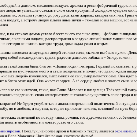
ободкой, в дымном, масляном воздухе, дрожал и ревел фабричный гудок, и, п
ые люди, не успевшие освежить сном свои мускулы. В холодном сумраке они 
дала их, освещая грязную дорогу десятками жирных квадратных глаз. Грязь 
рвала воздух, а встречу людям плыли иные звуки – тяжелая возня машин, ворч
алки.
нце, и на стеклах домов устало блестели его красные лучи, – фабрика выкидыв
енные, с черными лицами, распространяя в воздухе липкий запах машинного ма
– на сегодня кончилась каторга труда, дома ждал ужин и отдых.
шины высосали из мускулов людей столько силы, сколько им было нужно. День 
перед собой наслаждение отдыха, радости дымного кабака и – был доволен».
тива такой жизни была благом. «Новые люди», которых Горький показывает в 
ришли на пустующее место и стали возделывать почву, что давно ждала пахаря.
ем «новых людей» изменился, выпрямился её сын, выпрямляется сама. Она идёт з
рит в благо этих идей. Она живёт сердцем. А её сердце любит и жалеет сына и вс
ь первые его читатели, такие, как Савва Морозов и владельцы Трёхгорной ма
тались предложить свою альтернативу: пытались осуществить союз труда и ка
 напрасно! Не будем углубляться в анализ современной политической ситуации
рьбу, но и любовь, и жертвы, которые приносит человек, вставший на путь бор
тических замечаний по поводу языка романа, его художественных особенностей
бы понять необычность и новаторство его стиля.
ранизирован
. Пожалуй, наиболее яркой и близкой к тексту является
экранизация
лов и Вера Марецкая. Читайте роман, смотрите фильм!