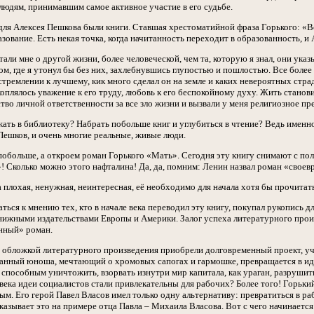
людям, принимавшим самое активное участие в его судьбе.
для Алексея Пешкова были книги. Ставшая хрестоматийной фраза Горького: «В
зование. Есть некая точка, когда начитанность переходит в образованность, и 
али мне о другой жизни, более человеческой, чем та, которую я знал, они указ
м, где я утонул бы без них, захлебнувшись глупостью и пошлостью. Все более
 стремлении к лучшему, кик много сделал он на земле и каких невероятных стра
скоплялось уважение к его труду, любовь к его беспокойному духу. Жить станов
тво личной ответственности за все зло жизни и вызвали у меня религиозное пр
ать в библиотеку? Набрать побольше книг и углубиться в чтение? Ведь именно
Пешков, и очень многие реальные, живые люди.
обольше, а откроем роман Горького «Мать». Сегодня эту книгу снимают с полк
! Сколько можно этого нафталина! Да, да, помним: Ленин назвал роман «свое
 плохая, ненужная, неинтересная, её необходимо для начала хотя бы прочитать
ься к мнению тех, кто в начале века переводил эту книгу, покупал рукопись д
нижными издательствами Европы и Америки. Залог успеха литературного прои
нный» роман.
 обложкой литературного произведения приобрели долговременный проект, учеб
нный юноша, мечтающий о хромовых сапогах и гармошке, превращается в идео
способным уничтожить, взорвать изнутри мир капитала, как ураган, разруши
века идеи социалистов стали привлекательны для рабочих? Более того! Горький
м. Его герой Павел Власов имел только одну альтернативу: превратиться в р
азывает это на примере отца Павла – Михаила Власова. Вот с чего начинается