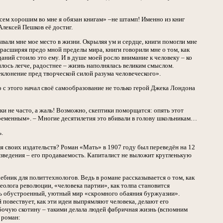
сем хорошим во мне я обязан книгам» –не штамп! Именно из книг
Алексей Пешков её достиг.
ывали мне мое место в жизни. Окрыляя ум и сердце, книги помогли мне
 расширяя предо мной пределы мира, книги говорили мне о том, как
даний стоило это ему. И в душе моей росло внимание к человеку – ко
илось легче, радостнее – жизнь наполнялась великим смыслом.
еклонение пред творческой силой разума человеческого».
 с этого начал своё самообразование не только герой Джека Лондона
и не часто, а жаль! Возможно, скептики поморщатся: опять этот
временным». – Многие десятилетия это вбивали в голову школьникам…
.
ля своих издательств? Роман «Мать» в 1907 году был переведён на 12
зведения – его продаваемость. Капиталист не выложит кругленькую
ник для политтехнологов. Ведь в романе рассказывается о том, как
лога революции, «человека партии», как толпа становится
ть обустроенный, уютный мир «скромного обаяния буржуазии».
 повествует, как эти идеи выпрямляют человека, делают его
абочую скотину – такими делала людей фабричная жизнь (вспомним
 роман: