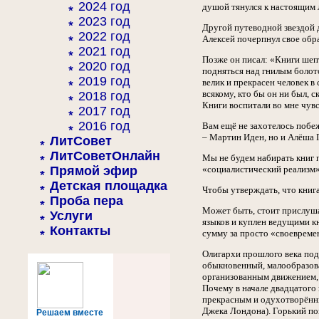
2024 год
душой тянулся к настоящим 
2023 год
Другой путеводной звездой 
2022 год
Алексей почерпнул свое обра
2021 год
Позже он писал: «Книги шепт
2020 год
подняться над гнилым болото
2019 год
велик и прекрасен человек в
всякому, кто бы он ни был, 
2018 год
Книги воспитали во мне чувс
2017 год
2016 год
Вам ещё не захотелось побеж
– Мартин Иден, но и Алёша 
ЛитСовет
ЛитСоветОнлайн
Мы не будем набирать книг п
Прямой эфир
«социалистический реализм»
Детская площадка
Чтобы утверждать, что книга
Проба пера
Может быть, стоит прислушат
Услуги
языков и куплен ведущими к
Контакты
сумму за просто «своевреме
Олигархи прошлого века под
обыкновенный, малообразова
организованным движением, 
Почему в начале двадцатого 
прекрасным и одухотворённы
Джека Лондона). Горький пок
Решаем вместе