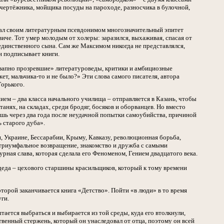
 чертёжника, мойщика посуды на пароходе, разносчика в булочной,
брал своим литературным псевдонимом многозначительный эпитет
иче. Тот умер молодым от холеры: заразился, выхаживая, спасая от
 единственного сына. Сам же Максимом никогда не представлялся,
н подписывает книги.
езапно прозревшие» литературоведы, критики и амбициозные
ет, мальчика-то и не было?» Эти слова самого писателя, автора
орького.
ем – два класса начального училища – отправляется в Казань, чтобы
танях, на складах, среди бродяг, босяков и оборванцев. Но вместо
лишь через два года после неудачной попытки самоубийства, причиной
 старого дуба».
, Украине, Бессарабии, Крыму, Кавказу, революционная борьба,
 триумфальное возвращение, знакомство и дружба с самыми
рная слава, которая сделала его Феноменом, Гением двадцатого века.
 деда – цехового старшины красильщиков, который к тому времени
, которой заканчивается книга «Детство». Пойти «в люди» в то время
ги.
ается выбраться и выбирается из той среды, куда его втолкнули,
венный стержень, который он унаследовал от отца, поэтому он всей