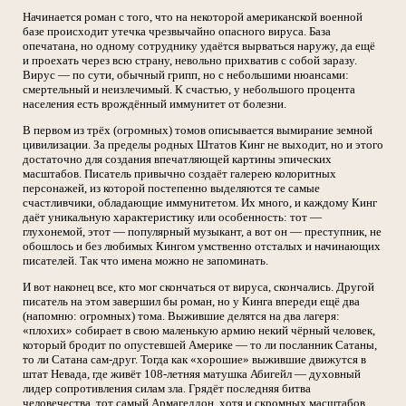
Начинается роман с того, что на некоторой американской военной
базе происходит утечка чрезвычайно опасного вируса. База
опечатана, но одному сотруднику удаётся вырваться наружу, да ещё
и проехать через всю страну, невольно прихватив с собой заразу.
Вирус — по сути, обычный грипп, но с небольшими нюансами:
смертельный и неизлечимый. К счастью, у небольшого процента
населения есть врождённый иммунитет от болезни.
В первом из трёх (огромных) томов описывается вымирание земной
цивилизации. За пределы родных Штатов Кинг не выходит, но и этого
достаточно для создания впечатляющей картины эпических
масштабов. Писатель привычно создаёт галерею колоритных
персонажей, из которой постепенно выделяются те самые
счастливчики, обладающие иммунитетом. Их много, и каждому Кинг
даёт уникальную характеристику или особенность: тот —
глухонемой, этот — популярный музыкант, а вот он — преступник, не
обошлось и без любимых Кингом умственно отсталых и начинающих
писателей. Так что имена можно не запоминать.
И вот наконец все, кто мог скончаться от вируса, скончались. Другой
писатель на этом завершил бы роман, но у Кинга впереди ещё два
(напомню: огромных) тома. Выжившие делятся на два лагеря:
«плохих» собирает в свою маленькую армию некий чёрный человек,
который бродит по опустевшей Америке — то ли посланник Сатаны,
то ли Сатана сам-друг. Тогда как «хорошие» выжившие движутся в
штат Невада, где живёт 108-летняя матушка Абигейл — духовный
лидер сопротивления силам зла. Грядёт последняя битва
человечества, тот самый Армагеддон, хотя и скромных масштабов.