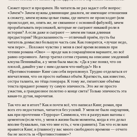
Сюжет прост и прозрачен. Но читатель не раз задаст себе вопрос:
«Зачем?» Зачем нужны длиннющие диалоги, не имеющие отношения
к сюжету, зачем нужны целые главы, где ничего не происходит (или
происходит, но, опять же, не связанное с основной фабулой), зачем
прорабатывать персонажей, которые не сыграют никакой роли в
истории? А если даже и сыграют — зачем им такая длинная
предыстория? Недосказанность — отличный приём, пусть бы
читатель домыслил большую часть сам. Как говорится, «лучше недо,
чем пере»... Похожее чувство у меня в своё время возникло при
чтении романа «Оно» — вроде как в сокращённом варианте, но всё
равно огромного. Автор тратил сотни страниц на описание злодеяний
клоуна Пеннивайза, а у меня была мысль: «Да я уже понял, что он
плохой, давайте уже с ним сделаем что-нибудь!» Но в
«Противостоянии» Кинг сам себя переплюнул. Трудно отделаться от
впечатления, что он просто набивал объём. Краткость, как известно,
сестра таланта, но тёща гонорара. К тому же, гигантские объёмы
текста придают роману ту самую эпичность. Это же не просто
ужастик, а грандиозное полотно о конце света! Только эпичность эта
какая-то дутая, нарочитая.
Так что же в итоге? Как и почти всё, что написал Кинг, роман, при
всех его недостатках, читается без усилий. У меня не было ощущения,
как при прочтении «Террора» Симмонса, что я разгружаю вагоны с
цементом (если что, у меня в жизни были моменты, когда я это делал
вполне буквально, так что мне есть, с чем сравнить). Так что если вам
нравится Кинг, и (главное) у вас много свободного времени — отчего
бы не засесть за «Противостояние»?