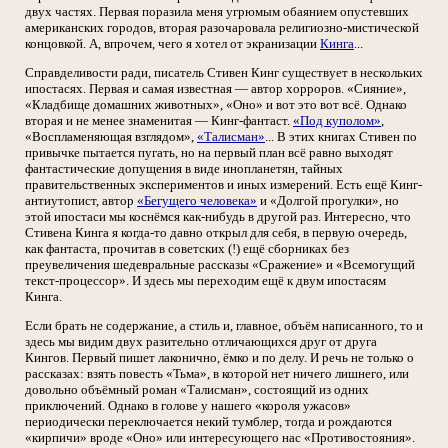
двух частях. Первая поразила меня угрюмым обаянием опустевших
американских городов, вторая разочаровала религиозно-мистической
концовкой. А, впрочем, чего я хотел от экранизации
Кинга
...
Справделивости ради, писатель Стивен Кинг существует в нескольких
ипостасях. Первая и самая известная — автор хорроров. «Сияние»,
«Кладбище домашних животных», «Оно» и вот это вот всё. Однако
вторая и не менее знаменитая — Кинг-фантаст.
«Под куполом»
,
«Воспламеняющая взглядом»,
«Талисман»
... В этих книгах Стивен по
привычке пытается пугать, но на первый план всё равно выходят
фантастические допущения в виде инопланетян, тайных
правительственных экспериментов и иных измерений. Есть ещё Кинг-
антиутопист, автор
«Бегущего человека»
и «Долгой прогулки», но
этой ипостаси мы коснёмся как-нибудь в другой раз. Интересно, что
Стивена Кинга я когда-то давно открыл для себя, в первую очередь,
как фантаста, прочитав в советских (!) ещё сборниках без
преувеличения шедевральные рассказы «Сражение» и «Всемогущий
текст-процессор». И здесь мы переходим ещё к двум ипостасям
Кинга.
Если брать не содержание, а стиль и, главное, объём написанного, то и
здесь мы видим двух разительно отличающихся друг от друга
Кингов. Первый пишет лаконично, ёмко и по делу. И речь не только о
рассказах: взять повесть «Тьма», в которой нет ничего лишнего, или
довольно объёмный роман «Талисман», состоящий из одних
приключений. Однако в голове у нашего «короля ужасов»
периодически переключается некий тумблер, тогда и рождаются
«кирпичи» вроде «Оно» или интересующего нас «Противостояния».