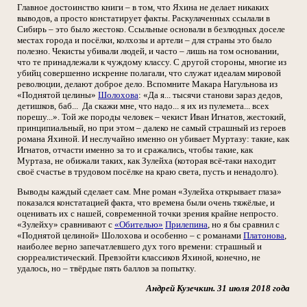
Главное достоинство книги – в том, что Яхина не делает никаких
выводов, а просто констатирует факты. Раскулаченных ссылали в
Сибирь – это было жестоко. Ссыльные основали в безлюдных доселе
местах города и посёлки, колхозы и артели – для страны это было
полезно. Чекисты убивали людей, и часто – лишь на том основании,
что те принадлежали к чуждому классу. С другой стороны, многие из
убийц совершенно искренне полагали, что служат идеалам мировой
революции, делают доброе дело. Вспомните Макара Нагульнова из
«Поднятой целины»
Шолохова
: «Да я... тысячи станови зараз дедов,
детишков, баб... Да скажи мне, что надо... я их из пулемета... всех
порешу...». Той же породы человек – чекист Иван Игнатов, жестокий,
принципиальный, но при этом – далеко не самый страшный из героев
романа Яхиной. И неслучайно именно он убивает Муртазу: такие, как
Игнатов, отчасти именно за то и сражались, чтобы такие, как
Муртаза, не обижали таких, как Зулейха (которая всё-таки находит
своё счастье в трудовом посёлке на краю света, пусть и ненадолго).
Выводы каждый сделает сам. Мне роман «Зулейха открывает глаза»
показался констатацией факта, что времена были очень тяжёлые, и
оценивать их с нашей, современной точки зрения крайне непросто.
«Зулейху» сравнивают с
«Обителью»
Прилепина
, но я бы сравнил с
«Поднятой целиной» Шолохова и особенно – с романами
Платонова
,
наиболее верно запечатлевшего дух того времени: страшный и
сюрреалистический. Превзойти классиков Яхиной, конечно, не
удалось, но – твёрдые пять баллов за попытку.
Андрей Кузечкин. 31 июля 2018 года