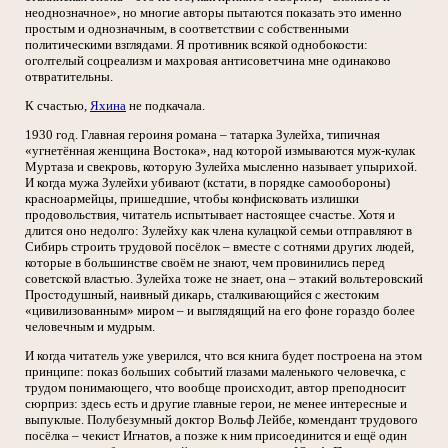
неоднозначное», но многие авторы пытаются показать это именно
простым и однозначным, в соответствии с собственными
политическими взглядами. Я противник всякой однобокости:
оголтелый соцреализм и махровая антисоветчина мне одинаково
отвратительны.
К счастью,
Яхина
не подкачала.
1930 год. Главная героиня романа – татарка Зулейха, типичная
«угнетённая женщина Востока», над которой измываются муж-кулак
Муртаза и свекровь, которую Зулейха мысленно называет упырихой.
И когда мужа Зулейхи убивают (кстати, в порядке самообороны)
красноармейцы, пришедшие, чтобы конфисковать излишки
продовольствия, читатель испытывает настоящее счастье. Хотя и
длится оно недолго: Зулейху как члена кулацкой семьи отправляют в
Сибирь строить трудовой посёлок – вместе с сотнями других людей,
которые в большинстве своём не знают, чем провинились перед
советской властью. Зулейха тоже не знает, она – этакий вольтеровский
Простодушный, наивный дикарь, сталкивающийся с жестоким
«цивилизованным» миром – и выглядящий на его фоне гораздо более
человечным и мудрым.
И когда читатель уже уверился, что вся книга будет построена на этом
принципе: показ больших событий глазами маленького человечка, с
трудом понимающего, что вообще происходит, автор преподносит
сюрприз: здесь есть и другие главные герои, не менее интересные и
выпуклые. Полубезумный доктор Вольф Лейбе, комендант трудового
посёлка – чекист Игнатов, а позже к ним присоединится и ещё один