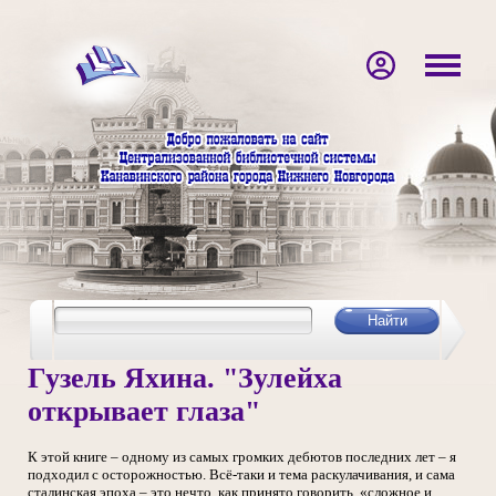
Гузель Яхина. "Зулейха
открывает глаза"
К этой книге – одному из самых громких дебютов последних лет – я
подходил с осторожностью. Всё-таки и тема раскулачивания, и сама
сталинская эпоха – это нечто, как принято говорить, «сложное и