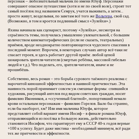
персонаж – любознательный мальчик по имени Юзуф. Персонажи
совершают опасное путешествие (хотя и не по своей воле), строят тот
самый посёлок под названием Семрук, учатся выживать, а затем...
просто живут, возделывая, по заветам всё того же
Вольтера
, свой сад.
(Возможно, в том и кроется подлинный смысл «Зулейхи».)
Яхина начинала как сценарист, поэтому «Зулейха», несмотря на
серьёзность темы, получилась умышленно увлекательной, с большим
количеством кинематографических (если не сказать, театральных)
приёмов, вроде неоднократно повторяющегося чудесного спасения в
последний момент. Впрочем, в некоторых случаях автор всё-таки не
спасает героев, и здесь работает другой приём: любой ценой
шокировать зрителя-читателя (смертью ребёнка, массовой гибелью
людей и т.д.). Что поделать, его, зрителя-читателя, иначе и не
прошибёшь.
Собственно, весь роман – это борьба сурового таёжного реализма с
нарочитой киношной эффектностью и наивной притчевостью. Эта
наивность порой принимает совсем уж смешные формы: спившийся
художник, рисующий ангелов под видом советских граждан, носит
фамилию Иконников, а «ссученный блатной», попортивший немало
крови остальным персонажам – фамилию Горелов. Было бы странно,
если бы наоборот, хм? Или имя мальчика Юзуфа, которое
представляет собой вариант имени Иосиф – в финале романа Юзуф,
отправляющийся из посёлка в большую жизнь, действительно
становится Иосифом, что гарантирует ему в СССР 40-х годов верные
+100 к успеху. Будет даже мистика - необходимый минимум, всё ради
тех же притчевости и эффектности.