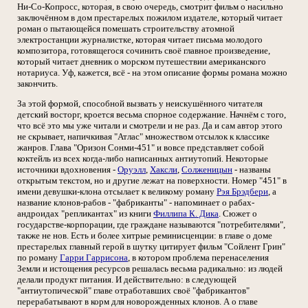
Ни-Со-Копросс, которая, в свою очередь, смотрит фильм о насильно
заключённом в дом престарелых пожилом издателе, который читает
роман о пытающейся помешать строительству атомной
электростанции журналистке, которая читает письма молодого
композитора, готовящегося сочинить своё главное произведение,
который читает дневник о морском путешествии американского
нотариуса. Уф, кажется, всё - на этом описание формы романа можно
закончить.
За этой формой, способной вызвать у неискушённого читателя
детский восторг, кроется весьма спорное содержание. Начнём с того,
что всё это мы уже читали и смотрели и не раз. Да и сам автор этого
не скрывает, напичкивая "Атлас" множеством отсылок к классике
жанров. Глава "Оризон Сонми-451" и вовсе представляет собой
коктейль из всех когда-либо написанных антиутопий. Некоторые
источники вдохновения -
Оруэлл
,
Хаксли
,
Солженицын
- названы
открытым текстом, но и другие лежат на поверхности. Номер "451" в
имени девушки-клона отсылает к великому роману
Рэя Брэдбери
, а
название клонов-рабов - "фабриканты" - напоминает о рабах-
андроидах "репликантах" из книги
Филлипа К. Дика
. Сюжет о
государстве-корпорации, где граждане называются "потребителями",
также не нов. Есть и более хитрые реминисценции: в главе о доме
престарелых главный герой в шутку цитирует фильм "Сойлент Грин"
по роману
Гарри Гаррисона
, в котором проблема перенаселения
Земли и истощения ресурсов решалась весьма радикально: из людей
делали продукт питания. И действительно: в следующей
"антиутопической" главе отработавших своё "фабрикантов"
перерабатывают в корм для новорожденных клонов. А о главе