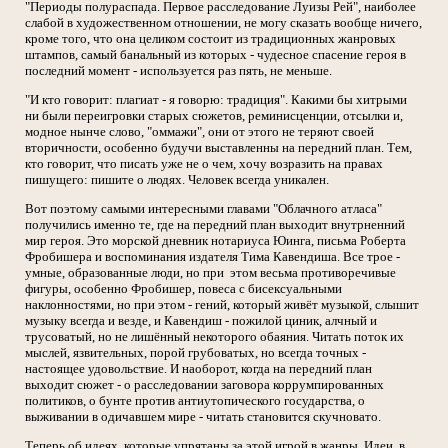
"Периоды полураспада. Первое расследование Луизы Рей", наиболее
слабой в художественном отношении, не могу сказать вообще ничего,
кроме того, что она целиком состоит из традиционных жанровых
штампов, самый банальный из которых - чудесное спасение героя в
последний момент - используется раз пять, не меньше.
"И кто говорит: плагиат - я говорю: традиция". Какими бы хитрыми
ни были переигровки старых сюжетов, реминисценции, отсылки и,
модное нынче слово, "оммажи", они от этого не теряют своей
вторичности, особенно будучи выставленны на передний план. Тем,
кто говорит, что писать уже не о чем, хочу возразить на правах
пишущего: пишите о людях. Человек всегда уникален.
Вот поэтому самыми интересными главами "Облачного атласа"
получились именно те, где на передний план выходит внутрненний
мир героя. Это морской дневник нотариуса Юинга, письма Роберта
Фробишера и воспоминания издателя Тима Кавендиша. Все трое -
умные, образованные люди, но при этом весьма противоречивые
фигуры, особенно Фробишер, повеса с бисексуальными
наклонностями, но при этом - гений, который живёт музыкой, слышит
музыку всегда и везде, и Кавендиш - пожилой циник, алчный и
трусоватый, но не лишённый некоторого обаяния. Читать поток их
мыслей, язвительных, порой грубоватых, но всегда точных -
настоящее удовольствие. И наоборот, когда на передний план
выходит сюжет - о расследовании заговора коррумпированных
политиков, о бунте против антиутопического государства, о
выживании в одичавшем мире - читать становится скучновато.
Теперь об идеях, которые упрятаны за этой игрой в жанры. Идеи, в