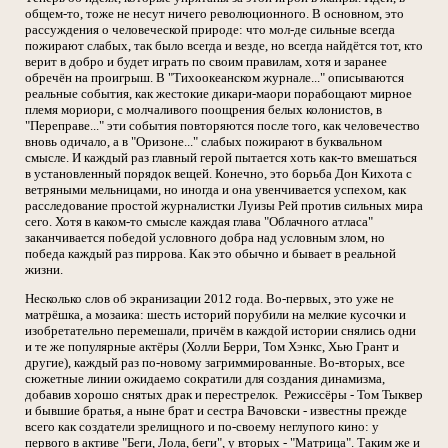
общем-то, тоже не несут ничего революционного. В основном, это
рассуждения о человеческой природе: что мол-де сильные всегда
пожирают слабых, так было всегда и везде, но всегда найдётся тот, кто
верит в добро и будет играть по своим правилам, хотя и заранее
обречён на проигрыш. В "Тихоокеанском журнале..." описываются
реальные события, как жестокие дикари-маори порабощают мирное
племя мориори, с молчаливого поощрения белых колонистов, в
"Переправе..." эти события повторяются после того, как человечество
вновь одичало, а в "Оризоне..." слабых пожирают в буквальном
смысле. И каждый раз главный герой пытается хоть как-то вмешаться
в установленный порядок вещей. Конечно, это борьба Дон Кихота с
ветряными мельницами, но иногда и она увенчивается успехом, как
расследование простой журналистки Луизы Рей против сильных мира
сего. Хотя в каком-то смысле каждая глава "Облачного атласа"
заканчивается победой условного добра над условным злом, но
победа каждый раз пиррова. Как это обычно и бывает в реальной
жизни.
Несколько слов об экранизации 2012 года. Во-первых, это уже не
матрёшка, а мозаика: шесть историй порубили на мелкие кусочки и
изобретательно перемешали, причём в каждой истории снялись одни
и те же популярные актёры (Холли Берри, Том Хэнкс, Хью Грант и
другие), каждый раз по-новому загриммированные. Во-вторых, все
сюжетные линии ожидаемо сократили для создания динамизма,
добавив хорошо снятых драк и перестрелок. Режиссёры - Том Тыквер
и бывшие братья, а ныне брат и сестра Вачовски - известны прежде
всего как создатели зрелищного и по-своему неглупого кино: у
первого в активе "Беги, Лола, беги", у вторых - "Матрица". Таким же и