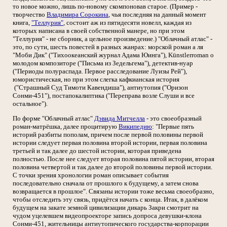
то новое можно, лишь по-новому скомпоновав старое. (Пример -
творчество
Владимира Сорокина
, чья последняя на данный момент
книга,
"Теллурия"
, состоит аж из пятидесяти новелл, каждая из
которых написана в своей собственной манере, но при этом
"Теллурия" - не сборник, а цельное произведение.) "Облачный атлас" -
это, по сути, шесть повестей в разных жанрах: морской роман а ля
"Моби Дик" ("Тихоокеанский журнал Адама Юинга"), Künstlerroman о
молодом композиторе ("Письма из Зедельгема"), детектив-нуар
("Периоды полураспада. Первое расследование Луизы Рей"),
юмористическая, но при этом слегка кафкианская история
("Страшный Суд Тимоти Кавендиша"), антиутопия ("Оризон
Сонми-451"), постапокалиптика ("Переправа возле Слуши и все
остальное").
По форме "Облачный атлас"
Дэвида Митчелла
- это своеобразный
роман-матрёшка, далее процитирую
Википедию
: "Первые пять
историй разбиты пополам, причем после первой половины первой
истории следует первая половина второй истории, первая половина
третьей и так далее до шестой истории, которая приведена
полностью. После нее следует вторая половина пятой истории, вторая
половина четвертой и так далее до второй половины первой истории.
С точки зрения хронологии роман описывает события
последовательно сначала от прошлого к будущему, а затем снова
возвращается в прошлое". Связаны истории тоже весьма своеобразно,
чтобы отследить эту связь, придётся начать с конца. Итак, в далёком
будущем на закате земной цивилизации дикарь Закри смотрит на
чудом уцелевшем видеопроекторе запись допроса девушки-клона
Сонми-451, жительницы антиутопического государства-корпорации