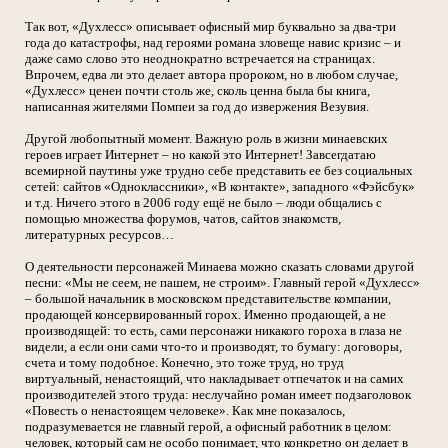
Так вот, «Духлесс» описывает офисный мир буквально за два-три
года до катастрофы, над героями романа зловеще навис кризис – и
даже само слово это неоднократно встречается на страницах.
Впрочем, едва ли это делает автора пророком, но в любом случае,
«Духлесс» ценен почти столь же, сколь ценна была бы книга,
написанная жителями Помпеи за год до извержения Везувия.
Другой любопытный момент. Важную роль в жизни минаевских
героев играет Интернет – но какой это Интернет! Завсегдатаю
всемирной паутины уже трудно себе представить ее без социальных
сетей: сайтов «Одноклассники», «В контакте», западного «Фэйсбук»
и т.д. Ничего этого в 2006 году ещё не было – люди общались с
помощью множества форумов, чатов, сайтов знакомств,
литературных ресурсов…
О деятельности персонажей Минаева можно сказать словами другой
песни: «Мы не сеем, не пашем, не строим». Главный герой «Духлесс»
– большой начальник в московском представительстве компании,
продающей консервированный горох. Именно продающей, а не
производящей: то есть, сами персонажи никакого гороха в глаза не
видели, а если они сами что-то и производят, то бумагу: договоры,
счета и тому подобное. Конечно, это тоже труд, но труд
виртуальный, ненастоящий, что накладывает отпечаток и на самих
производителей этого труда: неслучайно роман имеет подзаголовок
«Повесть о ненастоящем человеке». Как мне показалось,
подразумевается не главный герой, а офисный работник в целом:
человек, который сам не особо понимает, что конкретно он делает в