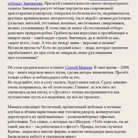
отбора»
Звягинцева
. При всей сомнительности своего литературного
таланта Звягинцев рисует чёткие портреты как современной
аристократии (олигархов, генералов госбезопасности, медиамагнатов,
крупных криминальных авторитетов), так и людей с низким достатком
(сельских жителей, отставных военных, местечковых священников,
мелких уголовников). В этом смысле книга «Естественный отбор»
довольно правдоподобна. Грабительская верхушка и прозябающие в
нищете низы – такой видит страну Звягинцев, да и любой из нас,
скорее всего, тоже. А что же между ними – верхами и низами?
Неужели пропасть? Есть ли средний класс – люди, которые прилично
зарабатывают, но при этом не замарали своих рук никакими
преступлениями?
Об этом среднем классе и пишет
Сергей Минаев
. В своё время – 2006
год – книга наделала много шума, сделав автора знаменитым. Прочёл
только сейчас и поблагодарил себя за это.
Не подумайте, что я хочу сказать, будто книга плоха. Сразу заявляю:
очень понравилось, но об этом позже. Главное: за эти пять лет
сменилась целая эпоха, и «Духлесс» теперь воспринимается как
путешествие пусть и в недалёкое, но всё же прошлое.
Минаев описывает беспечный, пропитанный любовью к ночным
клубам и лёгким наркотикам мир топ-менеджеров, коммерческих
директоров и их приближённых – разнокалиберных офисных
работников. Тех самых, о которых пел Шнуров: «Тебе повезло, ты не
такой, как все – ты работаешь в о-фи-се!» Правда, потом случился
Кризис, закрылись многие фирмы, и многие менеджеры вынуждены
были искать работу в «реальном мире».