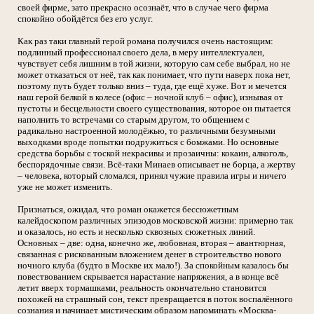
своей фирме, зато прекрасно осознаёт, что в случае чего фирма
спокойно обойдётся без его услуг.
Как раз таки главный герой романа получился очень настоящим:
подлинный профессионал своего дела, в меру интеллектуален,
чувствует себя лишним в той жизни, которую сам себе выбрал, но не
может отказаться от неё, так как понимает, что пути наверх пока нет,
поэтому путь будет только вниз – туда, где ещё хуже. Вот и мечется
наш герой белкой в колесе (офис – ночной клуб – офис), изнывая от
пустоты и бесцельности своего существования, которое он пытается
наполнить то встречами со старым другом, то общением с
радикально настроенной молодёжью, то различными безумными
выходками вроде попытки подружиться с бомжами. Но основные
средства борьбы с тоской некрасивы и прозаичны: кокаин, алкоголь,
беспорядочные связи. Всё-таки Минаев описывает не борца, а жертву
– человека, который сломался, принял чужие правила игры и ничего
уже не может изменить.
Признаться, ожидал, что роман окажется бессюжетным
калейдоскопом различных эпизодов московской жизни: примерно так
и оказалось, но есть и несколько сквозных сюжетных линий.
Основных – две: одна, конечно же, любовная, вторая – авантюрная,
связанная с рискованным вложением денег в строительство нового
ночного клуба (будто в Москве их мало!). За спокойным казалось бы
повествованием скрывается нарастание напряжения, а в конце всё
летит вверх тормашками, реальность окончательно становится
похожей на страшный сон, текст превращается в поток воспалённого
сознания и начинает мистическим образом напоминать «Москва-