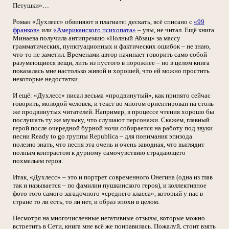
Петушки»…
Роман «Духлесс» обвиняют в плагиате: дескать, всё списано с
«99
франков»
или
«Американского психопата»
– увы, не читал. Ещё книга
Минаева получила антипремию «Полный Абзац» за массу
грамматических, пунктуационных и фактических ошибок – не знаю,
что-то не заметил. Временами автор начинает говорить само собой
разумеющиеся вещи, лить из пустого в порожнее – но в целом книга
показалась мне настолько живой и хорошей, что ей можно простить
некоторые недостатки.
И ещё: «Духлесс» писал весьма «продвинутый», как принято сейчас
говорить, молодой человек, и текст во многом ориентирован на столь
же продвинутых читателей. Например, в процессе чтения хорошо бы
послушать ту же музыку, что слушают персонажи. Скажем, главный
герой после очередной бурной ночи собирается на работу под звуки
песни Ready to go группы Republica – для понимания эпизода
полезно знать, что песня эта очень и очень заводная, что выглядит
полным контрастом к дурному самочувствию страдающего
похмельем героя.
Итак, «Духлесс» – это и портрет современного Онегина (одна из глав
так и называется – по фамилии пушкинского героя), и коллективное
фото того самого загадочного «среднего класса», который у нас в
стране то ли есть, то ли нет, и образ эпохи в целом.
Несмотря на многочисленные негативные отзывы, которые можно
встретить в Сети, книга мне всё же понравилась. Пожалуй, стоит взять