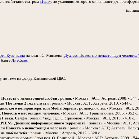
а с онлайн-кинотеатром
«Иви»
, по условиям которого он напишет для платфор
(
по ма
рея Кузечкина
на книги С. Минаева
"Дyxless. Повесть о ненастоящем человеке"
о блоге
ЛитСовет
.
у по теме из фонда Канавинской ЦБС:
. Повесть о ненастоящей любви
: роман. - Москва : АСТ; Астрель, 2008. - 544 с
или The телки 2 года спустя
: роман. - Москва : АСТ; Астрель, 2010. - 544 с.
динокого копирайтера, или Media Sapiens
: роман-дилогия. - Москва : АСТ, 201
 Повесть о настоящем человеке
. - Москва : АСТ; Транзиткнига, 2006. - 352 с
 21 века. Селфи
: роман: / под ред. О. Яриковой. - Москва : АСТ, 2015. - 416 с.
PIENS. Дневник информационного террориста
: повесть. - Москва : АСТ; Аст
или Повесть о ненастоящем человеке
: роман. - Москва : АСТ; Астрель; Полигр
 не люблю тебя
: роман. - Москва : Астрель, 2012. - 320 с.
тикризисный роман / под ред. О. Яриковой. - Москва : АСТ; Астрель, 2009. - 544