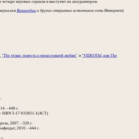
мы четыре игровых сериала и выступит их шоураннером.
териалам
Википедии
и других открытых истончиков сети Интернет
)
,
"The тёлки: повесть о ненастоящей любви"
и
"VIDEOТЫ, или The
.
4. - 448 с.
. - ISBN 5-17-033851-1(АСТ).
рель, 2007. - 320 с.
афиздат, 2010. - 444 с.
 с.