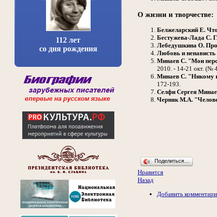
О жизни и творчестве:
Белжеларский Е.
Что
Бестужева-Лада С.
Г
112 лет
Лебедушкина О.
Про
со дня рождения
Любовь и ненависть
Минаев С.
"Мои перс
2010. - 14-21 окт. (№ 4
Минаев С.
"Никому и
172-193.
Селфи Сергея Минаев
Черняк М.А.
"Челове
Поделиться…
Нравится
Назад
Добавить комментар