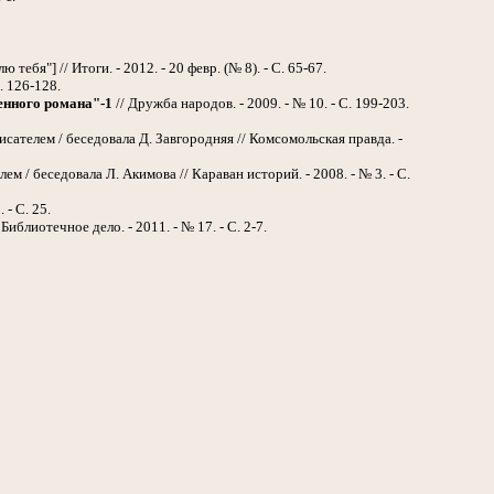
тебя"] // Итоги. - 2012. - 20 февр. (№ 8). - С. 65-67.
. 126-128.
енного романа"-1
// Дружба народов. - 2009. - № 10. - С. 199-203.
писателем / беседовала Д. Завгородняя // Комсомольская правда. -
лем / беседовала Л. Акимова // Караван историй. - 2008. - № 3. - С.
 - С. 25.
 Библиотечное дело. - 2011. - № 17. - С. 2-7.