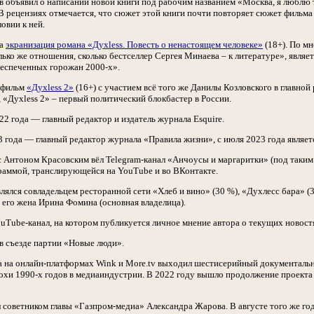
в объявил о написании новой книги под рабочим названием «Москва, я люблю 
 В рецензиях отмечается, что сюжет этой книги почти повторяет сюжет фильм
овии к ней.
ла
экранизация романа «Дyxless. Повесть о ненастоящем человеке»
(18+). По м
ько же отношения, сколько бестселлер Сергея Минаева – к литературе», явля
беспеченных горожан 2000-х».
й фильм
«Духless 2»
(16+) с участием всё того же Данилы Козловского в главно
 «Духless 2» – первый политический блокбастер в России.
22 года — главный редактор и издатель журнала Esquire.
3 года — главный редактор журнала «Правила жизни», с июля 2023 года являе
 с Антоном Красовским вёл Telegram-канал «Анчоусы и маргаритки» (под таким
раммой, транслирующейся на YouTube и во ВКонтакте.
влялся совладельцем ресторанной сети «Хлеб и вино» (30 %), «Духлесс бара»
 его жена Ирина Фомина (основная владелица).
ouTube-канал, на котором публикуется личное мнение автора о текущих новост
 в съезде партии «Новые люди».
да на онлайн-платформах Wink и More.tv выходил шестисерийный документал
охи 1990-х годов в медиаиндустрии. В 2022 году вышло продолжение проекта
 советником главы «Газпром-медиа» Александра Жарова. В августе того же года