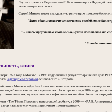
Лауреат премии «Радиомания-2010» в номинации «Ведущий разго
ненастоящем человеке».
Сергей Минаев имеет скандальную репутацию прокремлёвского п
"Лишь одна из тысячи человеческих особей способна с
"... чтобы преуспеть в этой жизни, нужно делать что-то сл
"Если бы мои пон
льность, книги
нваря 1975 года в Москве. В 1998 году окончил факультет архивного дела РГ
телем
Эдуардом Багировым
основал сайт «Литпром».
ый роман Минаева «Дyxless. Повесть о ненастоящем человеке» стал одним из
шным дебютом в истории издательства. Несмотря на это, в 2007 году это прои
у грамматических, пунктуационных и фактических ошибок. Автор за наградой 
оман «The Тёлки. Повесть о ненастоящей любви», в 2009 — «Р.А.Б. Антикризис
ам автор называет его «самым циничным произведением».