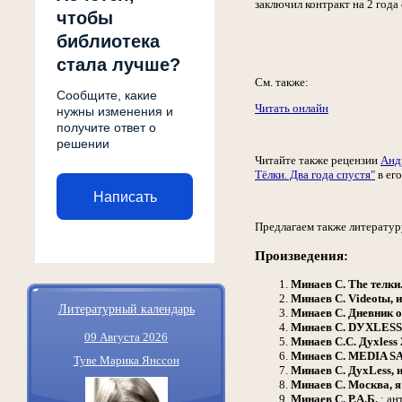
заключил контракт на 2 год
чтобы
библиотека
стала лучше?
См. также:
Сообщите, какие
Читать онлайн
нужны изменения и
получите ответ о
решении
Читайте также рецензии
Анд
Тёлки. Два года спустя"
в ег
Написать
Предлагаем также литератур
Произведения:
Минаев С.
The телки
Минаев С.
Videotы, 
Литературный календарь
Минаев С.
Дневник о
Минаев С.
DУXLESS.
09 Августа 2026
Минаев С.С.
Духless
Минаев С.
MEDIA SA
Туве Марика Янссон
Минаев С.
ДухLess, 
Минаев С.
Москва, я
Минаев С.
Р.А.Б.
: ан