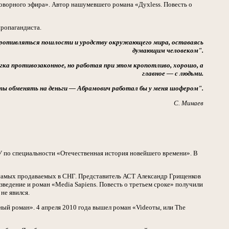
ворного эфира». Автор нашумевшего романа «Дyxless. Повесть о
ропагандиста.
опротивляться пошлости и уродству окружающего мира, оставаясь
думающим человеком".
егка противозаконное, но работая при этом кропотливо, хорошо, а
главное — с людьми.
ты обменять на деньги
—
Абрамович работал бы у меня шофером".
С. Минаев
ГУ по специальности «Отечественная история новейшего времени». В
 самых продаваемых в СНГ. Представитель АСТ Александр Грищенков
зведение и роман «Media Sapiens. Повесть о третьем сроке» получили
не явился.
ный роман». 4 апреля 2010 года вышел роман «Videoты, или The