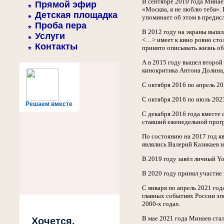
В сентябре 2010 года Минае
Прямой эфир
«Москва, я не люблю тебя».
Детская площадка
упоминает об этом в предисл
Проба пера
В 2012 году на экраны выш
Услуги
<…> имеет к кино ровно стол
Контакты
принято описывать жизнь о
А в 2015 году вышел второ
кинокритика Антона Долина,
С октября 2016 по апрель 20
С октября 2016 по июль 202
Решаем вместе
С декабря 2016 года вместе
ставший еженедельной прог
По состоянию на 2017 год я
являлись Валерий Казикаев и
В 2019 году завёл личный Y
В 2020 году принял участие
С января по апрель 2021 го
главных событиях России эп
2000-х годах.
В мае 2021 года Минаев стал
Хочется,