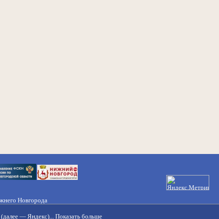
ижнего Новгорода
21-50-98, 221-88-82
(далее — Яндекс)...
Показать больше