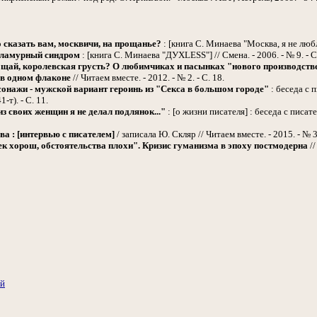
 сказать вам, москвичи, на прощанье?
: [книга С. Минаева "Москва, я не люблю 
ламурный синдром
: [книга С. Минаева "ДУXLESS"] // Смена. - 2006. - № 9. - С
щай, королевская грусть? О любимчиках и пасынках "нового производств
 в одном флаконе
// Читаем вместе. - 2012. - № 2. - С. 18.
онажи - мужской вариант героинь из "Секса в большом городе"
: беседа с 
1-т). - С. 11.
з своих женщин я не делал подлянок..."
: [о жизни писателя] : беседа с писате
а : [интервью с писателем]
/ записала Ю. Скляр // Читаем вместе. - 2015. - № 3.
к хорош, обстоятельства плохи". Кризис гуманизма в эпоху постмодерна
//
ий