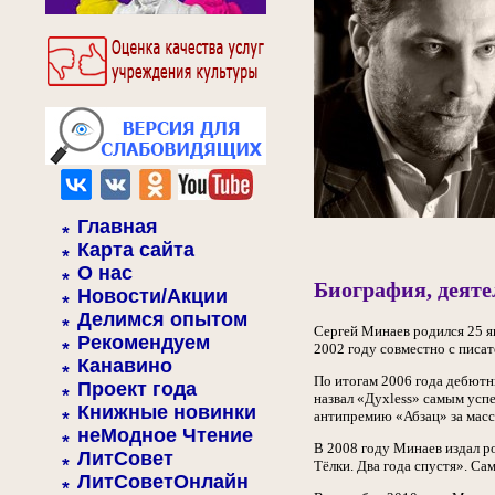
Главная
Карта сайта
О нас
Биография, деяте
Новости/Акции
Делимся опытом
Сергей Минаев родился 25 я
Рекомендуем
2002 году совместно с писа
Канавино
По итогам 2006 года дебютн
Проект года
назвал «Духless» самым успе
Книжные новинки
антипремию «Абзац» за масс
неМодное Чтение
В 2008 году Минаев издал р
ЛитСовет
Тёлки. Два года спустя». С
ЛитСоветОнлайн