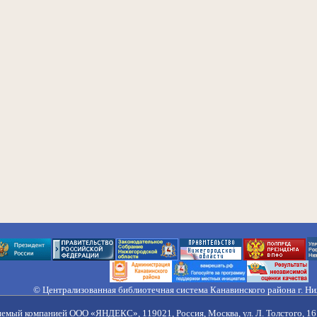
© Централизованная библиотечная система Канавинского района г. Н
603033, Россия, г. Н. Новгород, ул. Гороховецкая, 18А, Тел/факс (831) 2
Правила обработки персональных данных
яемый компанией ООО «ЯНДЕКС», 119021, Россия, Москва, ул. Л. Толстого, 16 