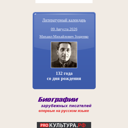
Литературный календарь
09 Августа 2026
Михаил Михайлович Зощенко
132 года
со дня рождения