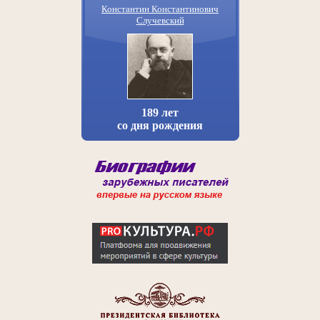
Константин Константинович
Случевский
189 лет
со дня рождения