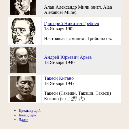
Алан Александр Милн (англ. Alan
Alexander Milne).
Григорий Никитич Гребнев
18 Января 1902
Настоящая фамилия - Грибоносов.
Андрей Юрьевич Арьев
18 Января 1940
Такеси Китано
18 Января 1947
Такеси (Такеши, Такэши, Такэси)
Китано (яп. 北野 武).
Предыдущий
Календарь
Далее